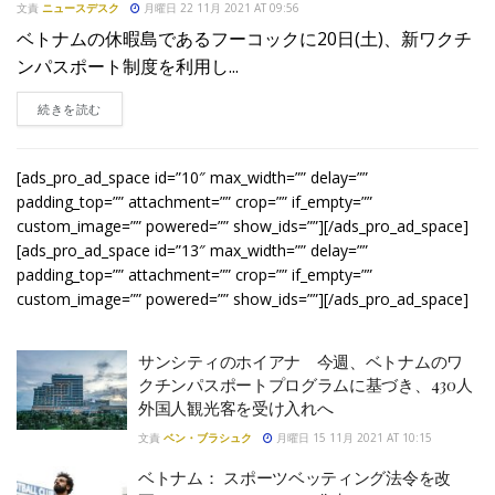
文責
ニュースデスク
月曜日 22 11月 2021 AT 09:56
ベトナムの休暇島であるフーコックに20日(土)、新ワクチ
ンパスポート制度を利用し...
DETAILS
続きを読む
[ads_pro_ad_space id=”10″ max_width=”” delay=””
padding_top=”” attachment=”” crop=”” if_empty=””
custom_image=”” powered=”” show_ids=””][/ads_pro_ad_space]
[ads_pro_ad_space id=”13″ max_width=”” delay=””
padding_top=”” attachment=”” crop=”” if_empty=””
custom_image=”” powered=”” show_ids=””][/ads_pro_ad_space]
サンシティのホイアナ 今週、ベトナムのワ
クチンパスポートプログラムに基づき、430人
外国人観光客を受け入れへ
文責
ベン・ブラシュク
月曜日 15 11月 2021 AT 10:15
ベトナム： スポーツベッティング法令を改