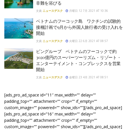
非難を浴びる
文責
ニュースデスク
月曜日 12 7月 2021 AT 10:36
ベトナムのフーコック島 ワクチンの試験的
接種計画で9月から外国人旅行者の受け入れを
開始
文責
ニュースデスク
火曜日 22 6月 2021 AT 08:57
ビングループ ベトナムのフーコックで約
3020億円のスーパーツーリズム・リゾート・
エンターテイメント・コンプレックスを営業
開始
文責
ニュースデスク
金曜日 23 4月 2021 AT 08:51
[ads_pro_ad_space id=”11″ max_width=”” delay=””
padding_top=”” attachment=”” crop=”” if_empty=””
custom_image=”” powered=”” show_ids=””][/ads_pro_ad_space]
[ads_pro_ad_space id=”16″ max_width=”” delay=””
padding_top=”” attachment=”” crop=”” if_empty=””
custom_image=”” powered=”” show_ids=””][/ads_pro_ad_space]