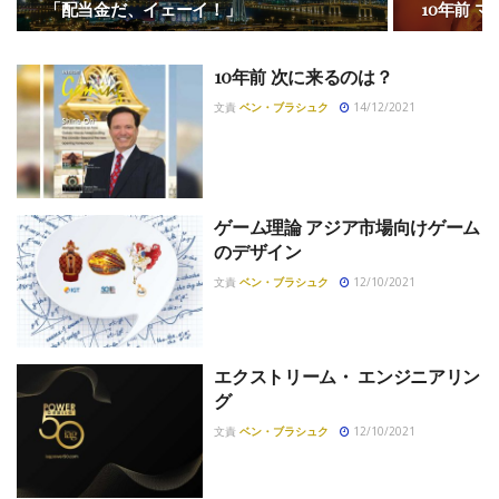
「配当金だ、イェーイ！」
10年前 
10年前 次に来るのは？
文責
ベン・ブラシュク
14/12/2021
ゲーム理論 アジア市場向けゲーム
のデザイン
文責
ベン・ブラシュク
12/10/2021
エクストリーム・ エンジニアリン
グ
文責
ベン・ブラシュク
12/10/2021