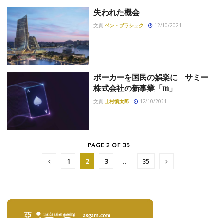
失われた機会
文責
ベン・ブラシュク
12/10/2021
ポーカーを国民の娯楽に サミー
株式会社の新事業「m」
文責
上村慎太郎
12/10/2021
PAGE 2 OF 35
1
2
3
…
35