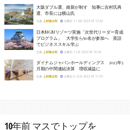
大阪ダブル選、維新が制す 知事に吉村氏再
選、市長には横山氏
文責
上村慎太郎
火曜日 11 4月 2023 AT 13:42
日本MGMリゾーツ実施「次世代リーダー育成
プログラム」 大学生ら50名が参加へ 英語
でビジネススキル学ぶ
文責
上村慎太郎
火曜日 7 2月 2023 AT 10:42
ダイナムジャパンホールディングス 2023年3
月期の中間連結決算 増収減益に
文責
上村慎太郎
火曜日 6 12月 2022 AT 11:55
10年前 マスでトップを