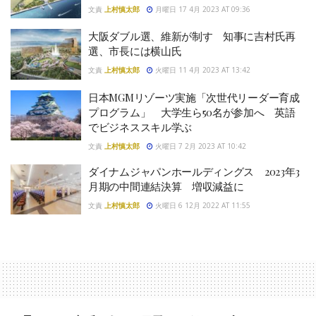
文責
上村慎太郎
月曜日 17 4月 2023 AT 09:36
大阪ダブル選、維新が制す 知事に吉村氏再
選、市長には横山氏
文責
上村慎太郎
火曜日 11 4月 2023 AT 13:42
日本MGMリゾーツ実施「次世代リーダー育成
プログラム」 大学生ら50名が参加へ 英語
でビジネススキル学ぶ
文責
上村慎太郎
火曜日 7 2月 2023 AT 10:42
ダイナムジャパンホールディングス 2023年3
月期の中間連結決算 増収減益に
文責
上村慎太郎
火曜日 6 12月 2022 AT 11:55