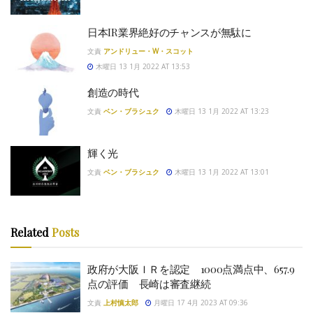
日本IR業界絶好のチャンスが無駄に
文責
アンドリュー・W・スコット
木曜日 13 1月 2022 AT 13:53
創造の時代
文責
ベン・ブラシュク
木曜日 13 1月 2022 AT 13:23
輝く光
文責
ベン・ブラシュク
木曜日 13 1月 2022 AT 13:01
Related
Posts
政府が大阪ＩＲを認定 1000点満点中、657.9
点の評価 長崎は審査継続
文責
上村慎太郎
月曜日 17 4月 2023 AT 09:36