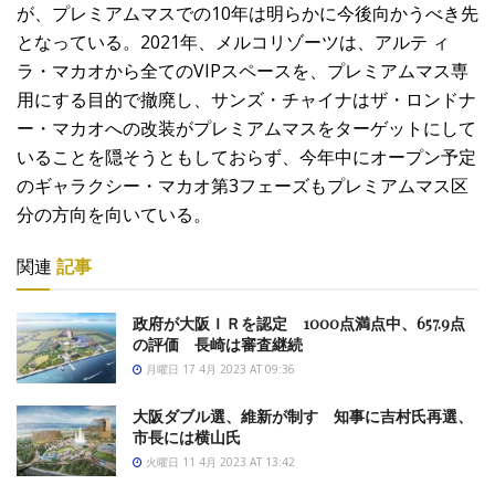
が、プレミアムマスでの10年は明らかに今後向かうべき先
となっている。2021年、メルコリゾーツは、アルテ ィ
ラ・マカオから全てのVIPスペースを、プレミアムマス専
用にする目的で撤廃し、サンズ・チャイナはザ・ロンドナ
ー・マカオへの改装がプレミアムマスをターゲットにして
いることを隠そうともしておらず、今年中にオープン予定
のギャラクシー・マカオ第3フェーズもプレミアムマス区
分の方向を向いている。
関連
記事
政府が大阪ＩＲを認定 1000点満点中、657.9点
の評価 長崎は審査継続
月曜日 17 4月 2023 AT 09:36
大阪ダブル選、維新が制す 知事に吉村氏再選、
市長には横山氏
火曜日 11 4月 2023 AT 13:42