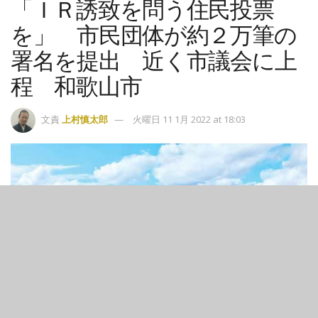
「ＩＲ誘致を問う住民投票
を」 市民団体が約２万筆の
署名を提出 近く市議会に上
程 和歌山市
文責
上村慎太郎
火曜日 11 1月 2022 at 18:03