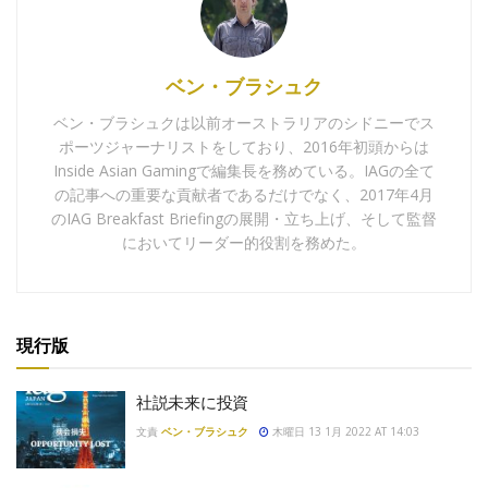
ベン・ブラシュク
ベン・ブラシュクは以前オーストラリアのシドニーでス
ポーツジャーナリストをしており、2016年初頭からは
Inside Asian Gamingで編集長を務めている。IAGの全て
の記事への重要な貢献者であるだけでなく、2017年4月
のIAG Breakfast Briefingの展開・立ち上げ、そして監督
においてリーダー的役割を務めた。
現行版
社説未来に投資
文責
ベン・ブラシュク
木曜日 13 1月 2022 AT 14:03