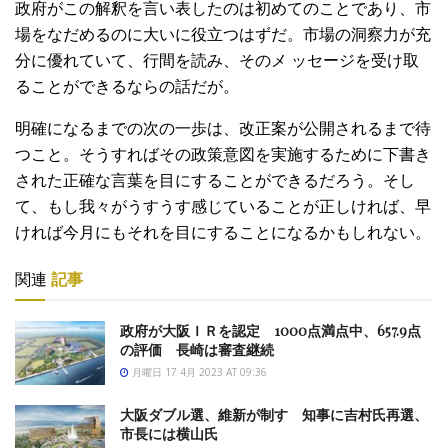
政府がこの解釈を言い表したのは初めてのことであり、市
場をなだめるのに大いに役立つはずだ。市場の洞察力が充
分に優れていて、行間を読み、そのメ ッセージを受け取
ることができるならの話だが。
明確になるまでの次の一歩は、改正案が公開されるまで待
つこと。そうすればその政策意図を実施するために下書き
された正確な言葉を目にすることができるだろう。そし
て、もし我々がうすうす感じていることが正しければ、早
ければ今月にもそれを目にすることになるかもしれない。
関連
記事
政府が大阪ＩＲを認定 1000点満点中、657.9点
の評価 長崎は審査継続
月曜日 17 4月 2023 AT 09:36
大阪ダブル選、維新が制す 知事に吉村氏再選、
市長には横山氏