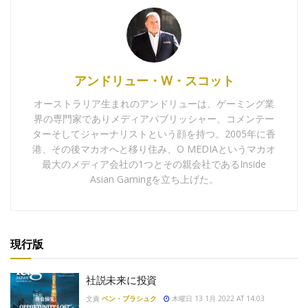
アンドリュー・W・スコット
オーストラリア生まれのアンドリューは、ゲーミング業
界の専門家でありメディアパブリッシャー、コメンテー
ターそしてジャーナリストという顔を持つ。2005年に香
港、その後マカオへと移り住み、O MEDIAというマカオ
最大のメディア会社の1つとその親会社であるInside
Asian Gamingを立ち上げた。
現行版
社説未来に投資
文責
ベン・ブラシュク
木曜日 13 1月 2022 AT 14:03