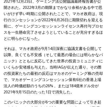
2021年12月23日、ゲーミング法公開協議最終報告書が公
開された。2022年3月の期限までかなり余裕がある中で思
いがけず早い時期に公開されたことで、マカオ政府は、現
行のコンセッションが2022年6月26日に期限切れを迎える
前に、ゲーミングコンセッションライセンス再付与プロセ
スを一生懸命完了させようとしていることが充分すぎるほ
とに明らかになった。
それは、マカオ政府が9月14日深夜に協議文書を公開して
以降、良くても不安感（そして最悪の場合には明らかなパ
ニック）とともに反応してきた世界の投資コミュニティに
いくらか安堵感も与えた。当時IAGが伝えた通り、その際
の投資家たちの最初の反応はマカオのゲーミング株の売却
で、マカオゲーミングコンセッション保有6社の香港上場
法人の時価総額のうちの26% 、または184億米ドル分が
2021年9月15日のたった1日で消失した。
このパニックの大部分が6つの重要な問題によって引き起