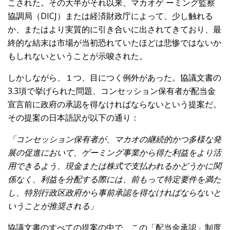
こされた。その大半がそれ以来、マカオゲ ーミング監察
協調局（DICJ）または経済財政庁によって、少し触れる
か、またはより実質的に引き合いに出されてきており、最
終的な結末は市場が当初恐れていたほどは悲惨ではないか
もしれないということが示唆された。
しかしながら、１つ、目につく例外があった。協議文書の
3.3項で挙げられた問題、コンセッション保有者が配当金
宣言前に政府の承認を得なければならないという提案だ。
その提案の日本語訳が以下の通り：
「コンセッション保有者が、マカオの継続的かつ多様な発
展の促進において、ゲーミング事業から得た利益をより活
用できるよう、現金または株式で支払われるかどうかに関
係なく、利益を分配する際には、前もって特定要件を満た
し、特別行政区政府から事前承認を得なければならないと
いうことが推奨される」
協議文書のすべての提案の中で、この「配当金承認」制度