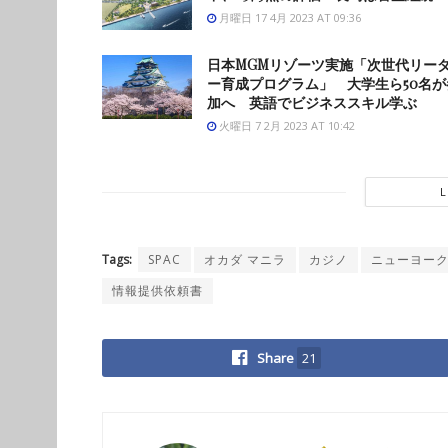
月曜日 17 4月 2023 AT 09:36
日本MGMリゾーツ実施「次世代リー
ー育成プログラム」 大学生ら50名が
加へ 英語でビジネススキル学ぶ
火曜日 7 2月 2023 AT 10:42
Tags:
SPAC
オカダ マニラ
カジノ
ニューヨー
情報提供依頼書
Share
21