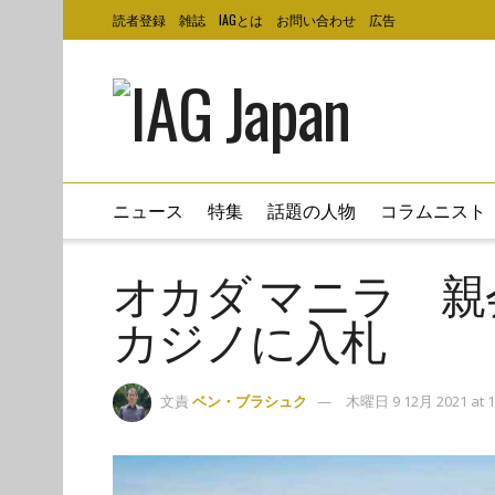
読者登録
雑誌
IAGとは
お問い合わせ
広告
ニュース
特集
話題の人物
コラムニスト
オカダ マニラ 
カジノに入札
文責
ベン・ブラシュク
木曜日 9 12月 2021 at 1