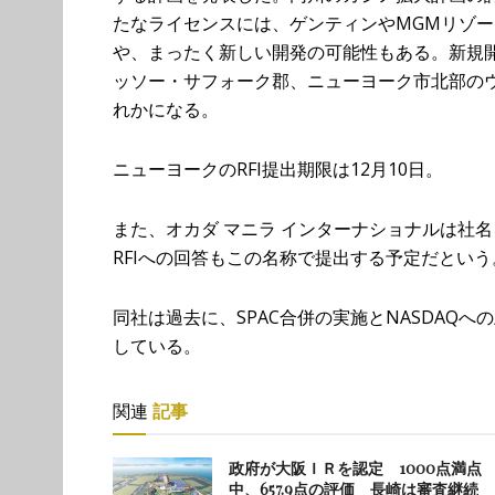
たなライセンスには、ゲンティンやMGMリゾ
や、まったく新しい開発の可能性もある。新規
ッソー・サフォーク郡、ニューヨーク市北部の
れかになる。
ニューヨークのRFI提出期限は12月10日。
また、オカダ マニラ インターナショナルは社
RFIへの回答もこの名称で提出する予定だという
同社は過去に、SPAC合併の実施とNASDAQへ
している。
関連
記事
政府が大阪ＩＲを認定 1000点満点
中、657.9点の評価 長崎は審査継続