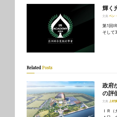
輝く
文責
ベン
第1回
そして3
Related
Posts
政府が
の評
文責
上村
ＩＲ（