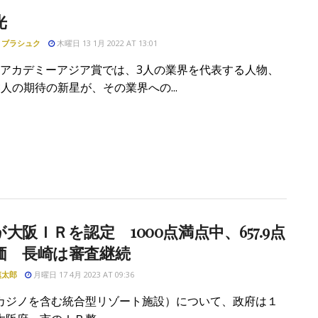
光
・ブラシュク
木曜日 13 1月 2022 AT 13:01
IRアカデミーアジア賞では、3人の業界を代表する人物、
人の期待の新星が、その業界への...
大阪ＩＲを認定 1000点満点中、657.9点
価 長崎は審査継続
慎太郎
月曜日 17 4月 2023 AT 09:36
カジノを含む統合型リゾート施設）について、政府は１