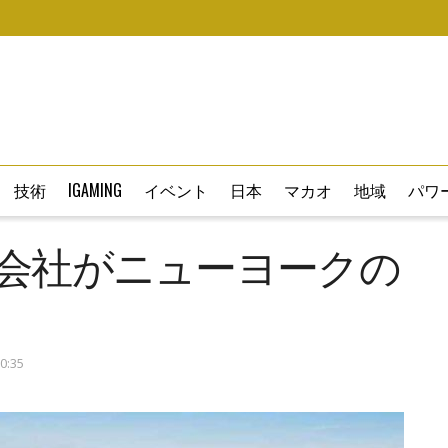
技術
IGAMING
イベント
日本
マカオ
地域
パワー
親会社がニューヨークの
0:35