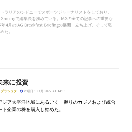
ストラリアのシドニーでスポーツジャーナリストをしており、
sian Gamingで編集長を務めている。IAGの全ての記事への重要な
月のIAG Breakfast Briefingの展開・立ち上げ、そして監
務めた。
未来に投資
・ブラシュク
木曜日 13 1月 2022 AT 14:03
アジア太平洋地域にあるごく一握りのカジノおよび統合
ート企業の株を購入し始めた。