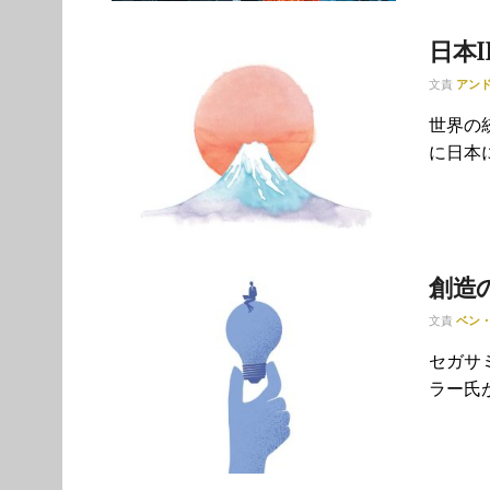
日本
文責
アン
世界の
に日本
創造
文責
ベン
セガサ
ラー氏が