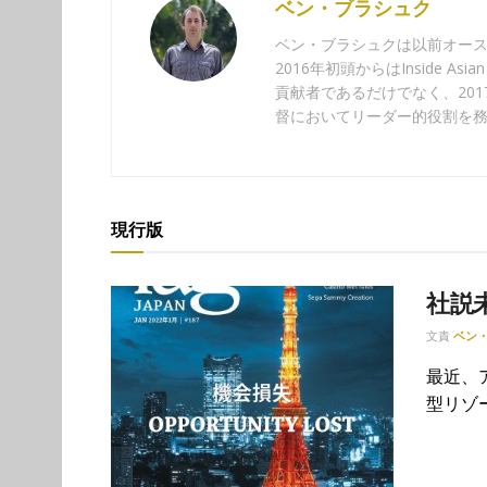
ベン・ブラシュク
ベン・ブラシュクは以前オー
2016年初頭からはInside A
貢献者であるだけでなく、2017年4
督においてリーダー的役割を
現行版
社説
文責
ベン
最近、
型リゾ