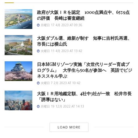
政府が大阪ＩＲを認定 1000点満点中、657.9点
の評価 長崎は審査継続
月曜日 17 4月 2023 AT 09:36
大阪ダブル選、維新が制す 知事に吉村氏再選、
市長には横山氏
火曜日 11 4月 2023 AT 13:42
日本MGMリゾーツ実施「次世代リーダー育成プ
ログラム」 大学生ら50名が参加へ 英語でビジ
ネススキル学ぶ
火曜日 7 2月 2023 AT 10:42
大阪ＩＲ用地鑑定額、4社中3社が一致 松井市長
「誘導はない」
月曜日 19 12月 2022 AT 14:13
LOAD MORE