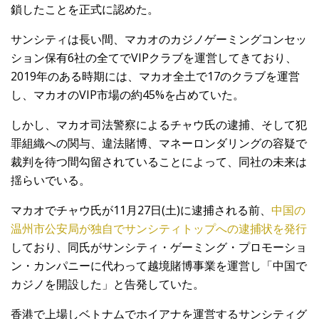
鎖したことを正式に認めた。
サンシティは長い間、マカオのカジノゲーミングコンセッ
ション保有6社の全てでVIPクラブを運営してきており、
2019年のある時期には、マカオ全土で17のクラブを運営
し、マカオのVIP市場の約45%を占めていた。
しかし、マカオ司法警察によるチャウ氏の逮捕、そして犯
罪組織への関与、違法賭博、マネーロンダリングの容疑で
裁判を待つ間勾留されていることによって、同社の未来は
揺らいでいる。
マカオでチャウ氏が11月27日(土)に逮捕される前、
中国の
温州市公安局が独自でサンシティトップへの逮捕状を発行
しており、同氏がサンシティ・ゲーミング・プロモーショ
ン・カンパニーに代わって越境賭博事業を運営し「中国で
カジノを開設した」と告発していた。
香港で上場しベトナムでホイアナを運営するサンシティグ