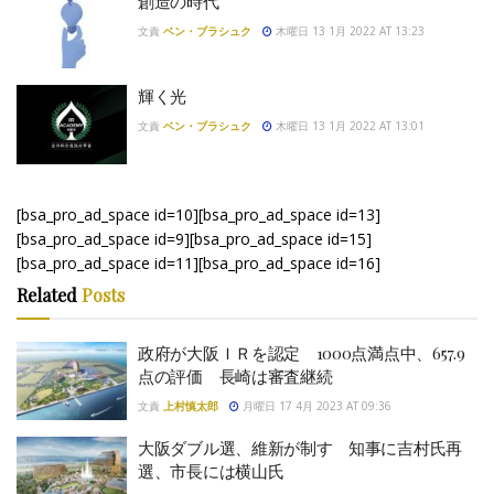
創造の時代
文責
ベン・ブラシュク
木曜日 13 1月 2022 AT 13:23
輝く光
文責
ベン・ブラシュク
木曜日 13 1月 2022 AT 13:01
[bsa_pro_ad_space id=10][bsa_pro_ad_space id=13]
[bsa_pro_ad_space id=9][bsa_pro_ad_space id=15]
[bsa_pro_ad_space id=11][bsa_pro_ad_space id=16]
Related
Posts
政府が大阪ＩＲを認定 1000点満点中、657.9
点の評価 長崎は審査継続
文責
上村慎太郎
月曜日 17 4月 2023 AT 09:36
大阪ダブル選、維新が制す 知事に吉村氏再
選、市長には横山氏