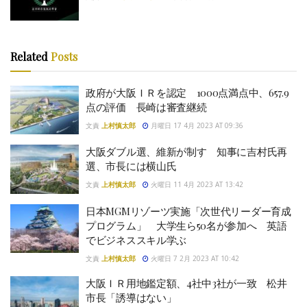
Related
Posts
政府が大阪ＩＲを認定 1000点満点中、657.9
点の評価 長崎は審査継続
文責
上村慎太郎
月曜日 17 4月 2023 AT 09:36
大阪ダブル選、維新が制す 知事に吉村氏再
選、市長には横山氏
文責
上村慎太郎
火曜日 11 4月 2023 AT 13:42
日本MGMリゾーツ実施「次世代リーダー育成
プログラム」 大学生ら50名が参加へ 英語
でビジネススキル学ぶ
文責
上村慎太郎
火曜日 7 2月 2023 AT 10:42
大阪ＩＲ用地鑑定額、4社中3社が一致 松井
市長「誘導はない」