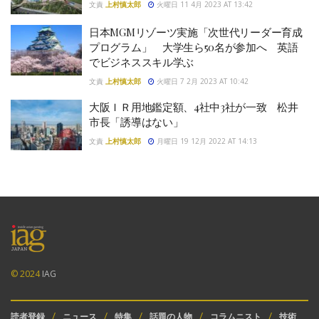
文責
上村慎太郎
火曜日 11 4月 2023 AT 13:42
日本MGMリゾーツ実施「次世代リーダー育成
プログラム」 大学生ら50名が参加へ 英語
でビジネススキル学ぶ
文責
上村慎太郎
火曜日 7 2月 2023 AT 10:42
大阪ＩＲ用地鑑定額、4社中3社が一致 松井
市長「誘導はない」
文責
上村慎太郎
月曜日 19 12月 2022 AT 14:13
© 2024
IAG
読者登録
ニュース
特集
話題の人物
コラムニスト
技術