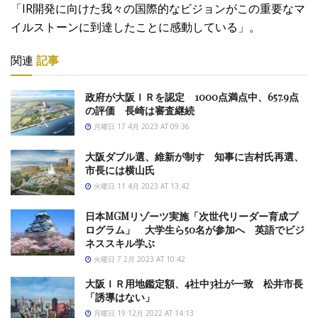
「IR開発に向けた我々の国際的なビジョンがこの重要なマ
イルストーンに到達したことに感動している」。
関連
記事
政府が大阪ＩＲを認定 1000点満点中、657.9点
の評価 長崎は審査継続
月曜日 17 4月 2023 AT 09:36
大阪ダブル選、維新が制す 知事に吉村氏再選、
市長には横山氏
火曜日 11 4月 2023 AT 13:42
日本MGMリゾーツ実施「次世代リーダー育成プ
ログラム」 大学生ら50名が参加へ 英語でビジ
ネススキル学ぶ
火曜日 7 2月 2023 AT 10:42
大阪ＩＲ用地鑑定額、4社中3社が一致 松井市長
「誘導はない」
月曜日 19 12月 2022 AT 14:13