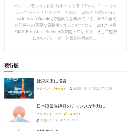
ベン・ブラシュクは以前オーストラリアのシドニーでス
ポーツジャーナリストをしており、2016年初頭からは
Inside Asian Gamingで編集長を務めている。IAGの全て
の記事への重要な貢献者であるだけでなく、2017年4月
のIAG Breakfast Briefingの展開・立ち上げ、そして監督
においてリーダー的役割を務めた。
現行版
社説未来に投資
文責
ベン・ブラシュク
木曜日 13 1月 2022 AT 14:03
日本IR業界絶好のチャンスが無駄に
文責
アンドリュー・W・スコット
木曜日 13 1月 2022 AT 13:53