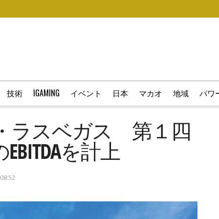
技術
IGAMING
イベント
日本
マカオ
地域
パワー
・ラスベガス 第１四
BITDAを計上
08:52