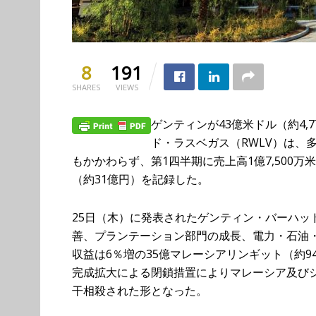
8
191
SHARES
VIEWS
ゲンティンが43億米ドル（約4
ド・ラスベガス（RWLV）は、
もかかわらず、第1四半期に売上高1億7,500万米ド
（約31億円）を記録した。
25日（木）に発表されたゲンティン・バーハッ
善、プランテーション部門の成長、電力・石油
収益は6％増の35億マレーシアリンギット（約
完成拡大による閉鎖措置によりマレーシア及び
干相殺された形となった。