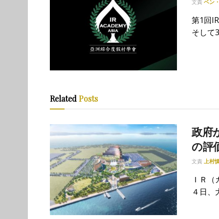
文責
ベン
第1回
そして3
Related
Posts
政府が
の評
文責
上村
ＩＲ（
４日、大