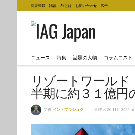
読者登録
雑誌
IAGとは
お問い合わせ
広告
ニュース
特集
話題の人物
コラムニスト
リゾートワールド
半期に約３１億円のE
文責
ベン・ブラシュク
金曜日 26 11月 2021 at 