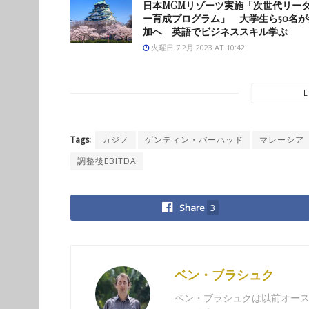
日本MGMリゾーツ実施「次世代リー
ー育成プログラム」 大学生ら50名が
加へ 英語でビジネススキル学ぶ
火曜日 7 2月 2023 AT 10:42
Tags:
カジノ
ゲンティン・バーハッド
マレーシア
調整後EBITDA
Share
3
ベン・ブラシュク
ベン・ブラシュクは以前オー