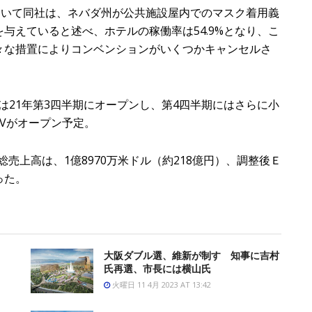
績について同社は、ネバダ州が公共施設屋内でのマスク着用義
与えていると述べ、ホテルの稼働率は54.9%となり、こ
々な措置によりコンベンションがいくつかキャンセルさ
は21年第3四半期にオープンし、第4四半期にはさらに小
LVがオープン予定。
Vの総売上高は、1億8970万米ドル（約218億円）、調整後Ｅ
った。
大阪ダブル選、維新が制す 知事に吉村
氏再選、市長には横山氏
火曜日 11 4月 2023 AT 13:42