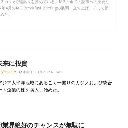
sian Gamingで編集長を務めている。IAGの全ての記事への重要な
月のIAG Breakfast Briefingの展開・立ち上げ、そして監
務めた。
未来に投資
・ブラシュク
木曜日 13 1月 2022 AT 14:03
アジア太平洋地域にあるごく一握りのカジノおよび統合
ート企業の株を購入し始めた。
IR業界絶好のチャンスが無駄に