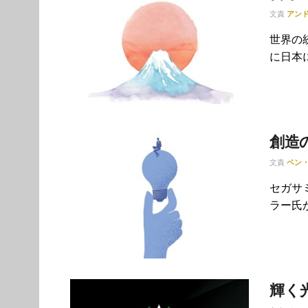
文責
アン
世界の
に日本
創造
文責
ベン
セガサ
ラー氏が
輝く