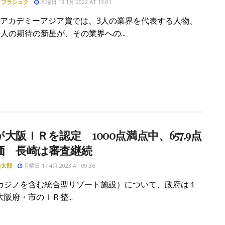
・ブラシュク
木曜日 13 1月 2022 AT 13:01
IRアカデミーアジア賞では、3人の業界を代表する人物、
人の期待の新星が、その業界への...
大阪ＩＲを認定 1000点満点中、657.9点
価 長崎は審査継続
慎太郎
月曜日 17 4月 2023 AT 09:36
カジノを含む統合型リゾート施設）について、政府は１
阪府・市のＩＲ整...