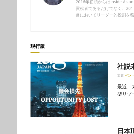
2016年初頭からはInside A
貢献者であるだけでなく、2017年4
督においてリーダー的役割を
現行版
社説
文責
ベン
最近、
型リゾ
日本