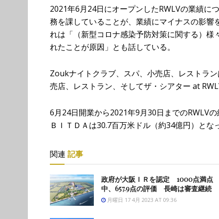
2021年6月24日にオープンしたRWLVの業
務を課していることが、業績にマイナスの影響を
れは「（新型コロナ感染予防対策に関する）様
れたことが原因」とも話している。
Zoukナイトクラブ、スパ、小売店、レストラン
売店、レストラン、そしてザ・シアター at RW
6月24日開業から2021年9月30日までのRWL
ＢＩＴＤＡは30.7百万米ドル（約34億円）とな
関連
記事
政府が大阪ＩＲを認定 1000点満点
中、657.9点の評価 長崎は審査継続
月曜日 17 4月 2023 AT 09:36