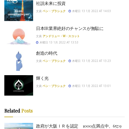
社説未来に投資
文責
ベン・ブラシュク
木曜日 13 1月 2022 AT 14:03
日本IR業界絶好のチャンスが無駄に
文責
アンドリュー・W・スコット
木曜日 13 1月 2022 AT 13:53
創造の時代
文責
ベン・ブラシュク
木曜日 13 1月 2022 AT 13:23
輝く光
文責
ベン・ブラシュク
木曜日 13 1月 2022 AT 13:01
Related
Posts
政府が大阪ＩＲを認定 1000点満点中、657.9