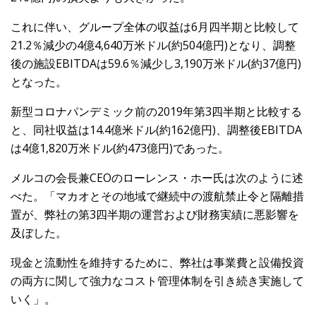
これに伴い、グループ全体の収益は6月四半期と比較して
21.2％減少の4億4,640万米ドル(約504億円)となり、調整
後の施設EBITDAは59.6％減少し3,190万米ドル(約37億円)
となった。
新型コロナパンデミック前の2019年第3四半期と比較する
と、同社収益は14.4億米ドル(約162億円)、調整後EBITDA
は4億1,820万米ドル(約473億円)であった。
メルコの会長兼CEOのローレンス・ホー氏は次のように述
べた。「マカオとその地域で継続中の渡航禁止令と隔離措
置が、弊社の第3四半期の運営および財務実績に悪影響を
及ぼした。
現金と流動性を維持するために、弊社は事業費と設備投資
の両方に関して強力なコスト管理体制を引き続き実施して
いく」。