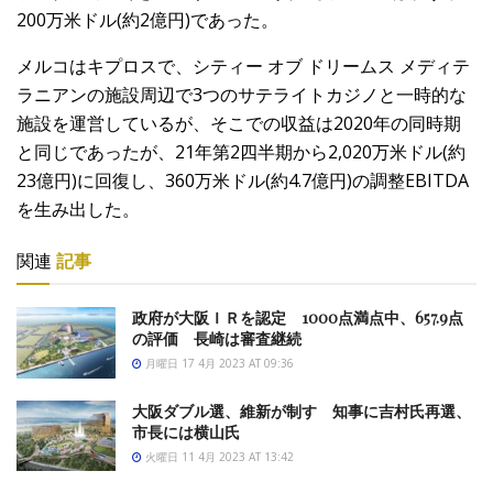
200万米ドル(約2億円)であった。
メルコはキプロスで、シティー オブ ドリームス メディテ
ラニアンの施設周辺で3つのサテライトカジノと一時的な
施設を運営しているが、そこでの収益は2020年の同時期
と同じであったが、21年第2四半期から2,020万米ドル(約
23億円)に回復し、360万米ドル(約4.7億円)の調整EBITDA
を生み出した。
関連
記事
政府が大阪ＩＲを認定 1000点満点中、657.9点
の評価 長崎は審査継続
月曜日 17 4月 2023 AT 09:36
大阪ダブル選、維新が制す 知事に吉村氏再選、
市長には横山氏
火曜日 11 4月 2023 AT 13:42