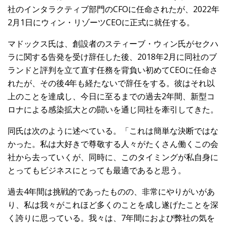
社のインタラクティブ部門のCFOに任命されたが、2022年
2月1日にウィン・リゾーツCEOに正式に就任する。
マドックス氏は、創設者のスティーブ・ウィン氏がセクハ
ラに関する告発を受け辞任した後、2018年2月に同社のブ
ランドと評判を立て直す任務を背負い初めてCEOに任命さ
れたが、その後4年も経たないで辞任をする。彼はそれ以
上のことを達成し、今日に至るまでの過去2年間、新型コ
ロナによる感染拡大との闘いを通じ同社を牽引してきた。
同氏は次のように述べている。「これは簡単な決断ではな
かった。私は大好きで尊敬する人々がたくさん働くこの会
社から去っていくが、同時に、このタイミングが私自身に
とってもビジネスにとっても最適であると思う。
過去4年間は挑戦的であったものの、非常にやりがいがあ
り、私は我々がこれほど多くのことを成し遂げたことを深
く誇りに思っている。我々は、7年間におよび弊社の気を