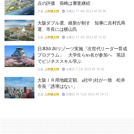
点の評価 長崎は審査継続
文責
上村慎太郎
月曜日 17 4月 2023 AT 09:36
大阪ダブル選、維新が制す 知事に吉村氏再
選、市長には横山氏
文責
上村慎太郎
火曜日 11 4月 2023 AT 13:42
日本MGMリゾーツ実施「次世代リーダー育成
プログラム」 大学生ら50名が参加へ 英語
でビジネススキル学ぶ
文責
上村慎太郎
火曜日 7 2月 2023 AT 10:42
大阪ＩＲ用地鑑定額、4社中3社が一致 松井
市長「誘導はない」
文責
上村慎太郎
月曜日 19 12月 2022 AT 14:13