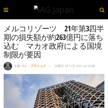
メルコリゾーツ 21年第3四半
期の損失額が約263億円に落ち
込む マカオ政府による国境
制限が要因
文責
ベン・ブラシュク
水曜日 10 11月 2021 at 10:08