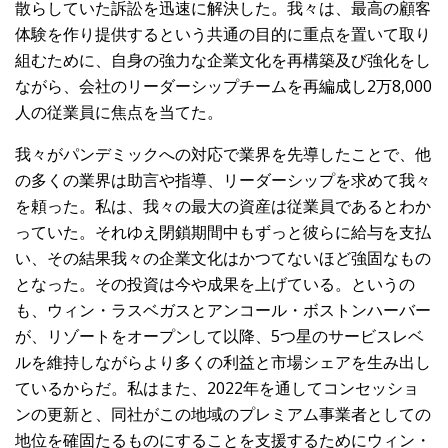
散らしていた訴訟を迅速に解決した。我々は、最高の顧客
体験を作り提供するという共通の目的に重点を置いて取り
組むために、自身の強力な企業文化を再構築及び強化をし
ながら、会社のリーダーシップチームを再編成し2万8,000
人の従業員に焦点を当てた。
我々がパンデミックへの対応で業界を先導したことで、他
の多くの業界は助言や指導、リーダーシップを求めて我々
を頼った。私は、我々の最大の資産は従業員であるとわか
っていた。それゆえ閉鎖期間中もずっと彼らに給与を支払
い、その結果我々の企業文化はかつてないほど強固なもの
となった。その投資は今や成果を上げている。というの
も、ウィン・ラスベガスとアンコール・ボストンハーバー
が、リゾートをオープンして以降、5つ星のサービスレベ
ルを維持しながらより多くの利益と市場シェアを生み出し
ているからだ。私はまた、2022年を通してコンセッショ
ンの更新と、同社がこの地域のプレミアム事業者としての
地位を確固たるものにすることを支援するためにウィン・