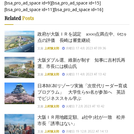
[bsa_pro_ad_space id=9][bsa_pro_ad_space id=15]
[bsa_pro_ad_space id=11][bsa_pro_ad_space id=16]
Related
Posts
政府が大阪ＩＲを認定 1000点満点中、657.9
点の評価 長崎は審査継続
文責
上村慎太郎
月曜日 17 4月 2023 AT 09:36
大阪ダブル選、維新が制す 知事に吉村氏再
選、市長には横山氏
文責
上村慎太郎
火曜日 11 4月 2023 AT 13:42
日本MGMリゾーツ実施「次世代リーダー育成
プログラム」 大学生ら50名が参加へ 英語
でビジネススキル学ぶ
文責
上村慎太郎
火曜日 7 2月 2023 AT 10:42
大阪ＩＲ用地鑑定額、4社中3社が一致 松井
市長「誘導はない」
文責
上村慎太郎
月曜日 19 12月 2022 AT 14:13