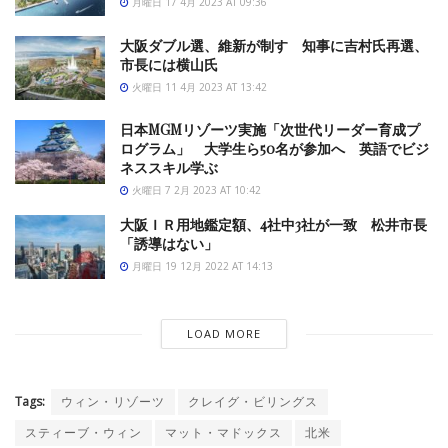
月曜日 17 4月 2023 AT 09:36
大阪ダブル選、維新が制す 知事に吉村氏再選、
市長には横山氏
火曜日 11 4月 2023 AT 13:42
日本MGMリゾーツ実施「次世代リーダー育成プ
ログラム」 大学生ら50名が参加へ 英語でビジ
ネススキル学ぶ
火曜日 7 2月 2023 AT 10:42
大阪ＩＲ用地鑑定額、4社中3社が一致 松井市長
「誘導はない」
月曜日 19 12月 2022 AT 14:13
LOAD MORE
Tags:
ウィン・リゾーツ
クレイグ・ビリングス
スティーブ・ウィン
マット・マドックス
北米