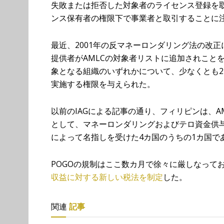
失敗または拒否した対象者のライセンス登録を
ンス保有者の権限下で事業者と取引することに
最近、2001年の反マネーロンダリング法の改
提供者がAMLCの対象者リストに追加されこと
象となる組織のいずれかについて、少なくとも2
実施する権限を与えられた。
以前のIAGによる記事の通り、フィリピンは、A
として、マネーロンダリングおよびテロ資金供与
によって名指しを受けた4カ国のうちの1カ国で
POGOの規制はここ数カ月で徐々に厳しなって
収益に対する新しい税法を制定
した。
関連
記事