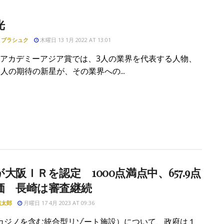
光
・ブラシュク
木曜日 13 1月 2022 AT 13:01
IRアカデミーアジア賞では、3人の業界を代表する人物、
人の期待の新星が、その業界への...
大阪ＩＲを認定 1000点満点中、657.9点
価 長崎は審査継続
慎太郎
月曜日 17 4月 2023 AT 09:36
カジノを含む統合型リゾート施設）について、政府は１