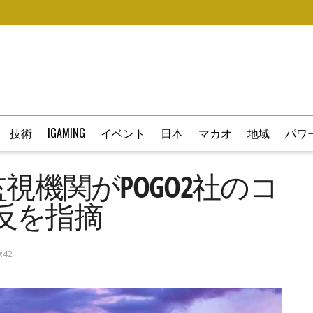
技術
IGAMING
イベント
日本
マカオ
地域
パワー
視機関がPOGO2社のコ
反を指摘
:42