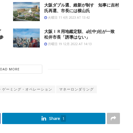
大阪ダブル選、維新が制す 知事に吉村
氏再選、市長には横山氏
火曜日 11 4月 2023 AT 13:42
ダ
大阪ＩＲ用地鑑定額、4社中3社が一致
参
松井市長「誘導はない」
月曜日 19 12月 2022 AT 14:13
LOAD MORE
・ゲーミング・オペレーション
マネーロンダリング
Share
1