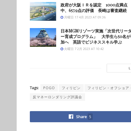
政府が大阪ＩＲを認定 1000点満点
中、657.9点の評価 長崎は審査継続
月曜日 17 4月 2023 AT 09:36
日本MGMリゾーツ実施「次世代リー
ー育成プログラム」 大学生ら50名が
加へ 英語でビジネススキル学ぶ
火曜日 7 2月 2023 AT 10:42
Tags:
POGO
フィリピン
フィリピン・オフショア
反マネーロンダリング評議会
Share
5