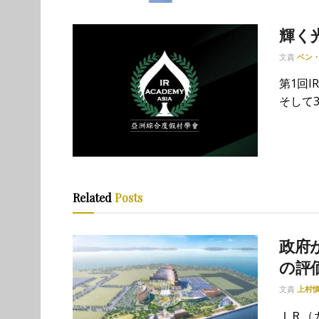
輝く
文責
ベン
第1回
そして3
Related
Posts
政府が
の評
文責
上村
ＩＲ（