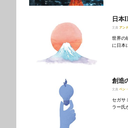
日本
文責
アン
世界の
に日本
創造
文責
ベン
セガサ
ラー氏が