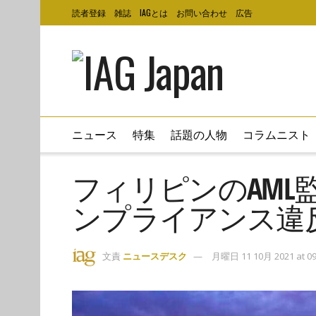
読者登録
雑誌
IAGとは
お問い合わせ
広告
ニュース
特集
話題の人物
コラムニスト
フィリピンのAML監
ンプライアンス違
文責
ニュースデスク
月曜日 11 10月 2021 at 09