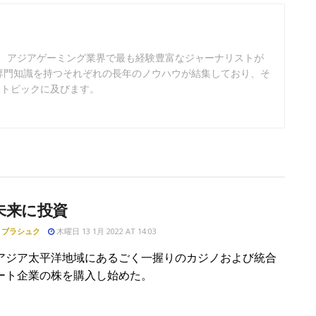
は、アジアゲーミング業界で最も経験豊富なジャーナリストが
専門知識を持つそれぞれの長年のノウハウが結集しており、そ
なトピックに及びます。
未来に投資
・ブラシュク
木曜日 13 1月 2022 AT 14:03
アジア太平洋地域にあるごく一握りのカジノおよび統合
ート企業の株を購入し始めた。