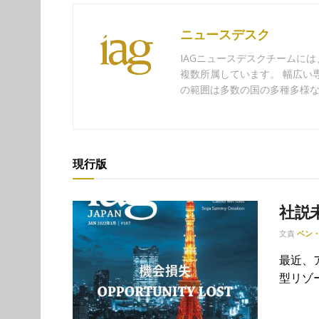
ニュースデスク
IAGニュースデスクチームに
複数所属しています。 幅広い
の範囲は多数の国の多種多様
現行版
社説
文責
ベン
最近、
型リゾ