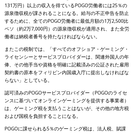
131万円）以上の収入を得ているPOGO労働者には25％の
源泉徴収税が課されることになる。給与の不正申告を防止
するために、全てのPOGO労働者に最低月額の1万2,500比
ペソ（約2万7,000円）の源泉徴収税が適用され、また全労
働者は納税者番号を持たなければならない。
またこの税制では、「すべてのオフショア・ゲーミング・
ライセンシーとサービスプロバイダーは、関連外国人の年
俸、その他手当や資格を明確に記載済みの公証された雇用
契約書の原本をフィリピン内国歳入庁に提出しなければな
らない」としている。
認可済みのPOGOサービスプロバイダー（POGOのライセ
ンスに基づいてオンラインゲーミングを提供する事業者）
は、ゲーミング税を支払うことはないが、その他の地方税
および国税を負担することになる。
POGOに課せられる5％のゲーミング税は、法人税、賦課