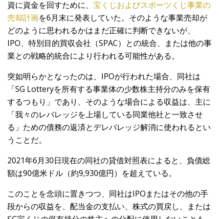
資に資金を回すために、
宝くじおよびスポーツくじ事業の
売却計画
を6月末に発表していた。そのような事業売却が
どのように思われるかはまだ正確に判断できないが、
IPO、特別目的買収会社（SPAC）との統合、または他の事
業との戦略的統合により行われる可能性がある。
突如明らかとなったのは、IPOが行われた場合、同社は
「SG Lotteryを所有する事業体の少数株主持分のみを保有
するつもり」であり、そのような場合による収益は、主に
「我々のレバレッジを上場している同業他社と一致させ
る」ための債務の返済とデレバレッジ解消に使われるとい
うことだ。
2021年6月30日現在の同社の貸借対照表によると、負債総
額は90億米ドル（約9,930億円）を超えている。
このことを念頭に置きつつ、同社はIPOまたはその他の手
段からの収益を、配当金の支払い、株式の買戻し、または