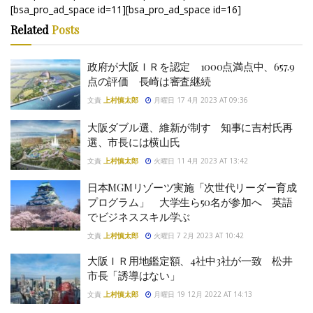
[bsa_pro_ad_space id=11][bsa_pro_ad_space id=16]
Related
Posts
政府が大阪ＩＲを認定 1000点満点中、657.9
点の評価 長崎は審査継続
文責
上村慎太郎
月曜日 17 4月 2023 AT 09:36
大阪ダブル選、維新が制す 知事に吉村氏再
選、市長には横山氏
文責
上村慎太郎
火曜日 11 4月 2023 AT 13:42
日本MGMリゾーツ実施「次世代リーダー育成
プログラム」 大学生ら50名が参加へ 英語
でビジネススキル学ぶ
文責
上村慎太郎
火曜日 7 2月 2023 AT 10:42
大阪ＩＲ用地鑑定額、4社中3社が一致 松井
市長「誘導はない」
文責
上村慎太郎
月曜日 19 12月 2022 AT 14:13