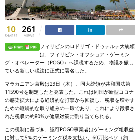
10
261
SHARES
VIEWS
フィリピンのロドリゴ・ドゥテルテ大統領
は、フィリピン・オフショア・ゲーミン
グ・オペレーター（POGO）へ課税するため、物議を醸し
ている新しい税法に正式に署名した。
マラカニアン宮殿は23日（木）、同大統領が共和国法第
11590号を制定したと発表した。これは同国が新型コロナ
の感染拡大による経済的な打撃から回復し、税収を増やす
ための継続的な取り組みの一環であり、これにより徴収さ
れた税収の約80%が健康対策に割り当てられる。
この税制に基づき、認可POGO事業者はゲーミング粗収益
に対して5％のゲーミング税を支払い、60万比ペソ（約