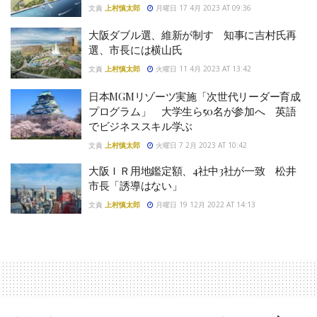
文責
上村慎太郎
月曜日 17 4月 2023 AT 09:36
大阪ダブル選、維新が制す 知事に吉村氏再
選、市長には横山氏
文責
上村慎太郎
火曜日 11 4月 2023 AT 13:42
日本MGMリゾーツ実施「次世代リーダー育成
プログラム」 大学生ら50名が参加へ 英語
でビジネススキル学ぶ
文責
上村慎太郎
火曜日 7 2月 2023 AT 10:42
大阪ＩＲ用地鑑定額、4社中3社が一致 松井
市長「誘導はない」
文責
上村慎太郎
月曜日 19 12月 2022 AT 14:13