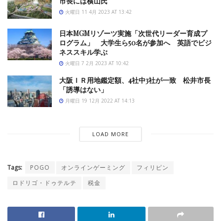
市長には横山氏
火曜日 11 4月 2023 AT 13:42
日本MGMリゾーツ実施「次世代リーダー育成プ
ログラム」 大学生ら50名が参加へ 英語でビジ
ネススキル学ぶ
火曜日 7 2月 2023 AT 10:42
大阪ＩＲ用地鑑定額、4社中3社が一致 松井市長
「誘導はない」
月曜日 19 12月 2022 AT 14:13
LOAD MORE
Tags:
POGO
オンラインゲーミング
フィリピン
ロドリゴ・ドゥテルテ
税金