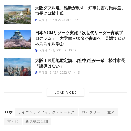
大阪ダブル選、維新が制す 知事に吉村氏再選、
市長には横山氏
火曜日 11 4月 2023 AT 13:42
日本MGMリゾーツ実施「次世代リーダー育成プ
ログラム」 大学生ら50名が参加へ 英語でビジ
ネススキル学ぶ
火曜日 7 2月 2023 AT 10:42
大阪ＩＲ用地鑑定額、4社中3社が一致 松井市長
「誘導はない」
月曜日 19 12月 2022 AT 14:13
LOAD MORE
Tags:
サイエンティフィック・ゲームズ
ロッタリー
北米
宝くじ
新規株式公開