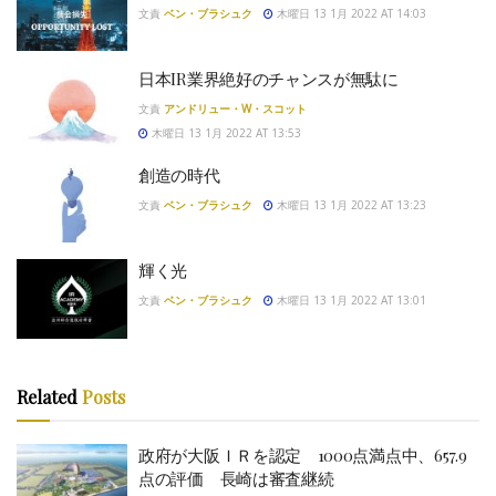
文責
ベン・ブラシュク
木曜日 13 1月 2022 AT 14:03
日本IR業界絶好のチャンスが無駄に
文責
アンドリュー・W・スコット
木曜日 13 1月 2022 AT 13:53
創造の時代
文責
ベン・ブラシュク
木曜日 13 1月 2022 AT 13:23
輝く光
文責
ベン・ブラシュク
木曜日 13 1月 2022 AT 13:01
Related
Posts
政府が大阪ＩＲを認定 1000点満点中、657.9
点の評価 長崎は審査継続