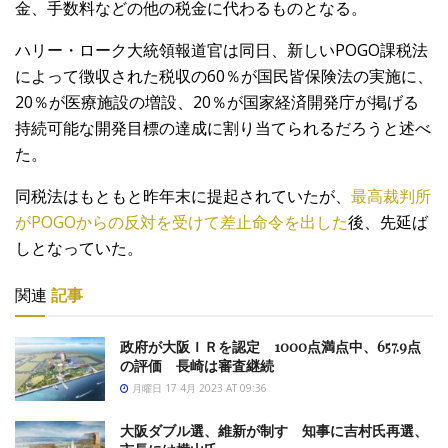
金、手数料などの他の税金に代わるものとなる。
ハリー・ローク大統領報道官は同日、新しいPOGO課税法
によって徴収された税収の60％が国民皆保険法の実施に、
20％が医療施設の増設、20％が国家経済開発庁が掲げる
持続可能な開発目標の達成に割り当てられるだろうと述べ
た。
同税法はもともと昨年末に提起されていたが、
最高裁判所
がPOGOからの反対を受けて差止命令を出した
後、先延ば
しとなっていた。
関連
記事
政府が大阪ＩＲを認定 1000点満点中、657.9点
の評価 長崎は審査継続
月曜日 17 4月 2023 AT 09:36
大阪ダブル選、維新が制す 知事に吉村氏再選、