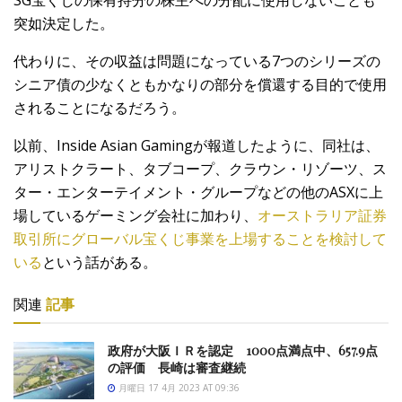
SG宝くじの保有持分の株主への分配に使用しないことも
突如決定した。
代わりに、その収益は問題になっている7つのシリーズの
シニア債の少なくともかなりの部分を償還する目的で使用
されることになるだろう。
以前、Inside Asian Gamingが報道したように、同社は、
アリストクラート、タブコープ、クラウン・リゾーツ、ス
ター・エンターテイメント・グループなどの他のASXに上
場しているゲーミング会社に加わり、
オーストラリア証券
取引所にグローバル宝くじ事業を上場することを検討して
いる
という話がある。
関連
記事
政府が大阪ＩＲを認定 1000点満点中、657.9点
の評価 長崎は審査継続
月曜日 17 4月 2023 AT 09:36