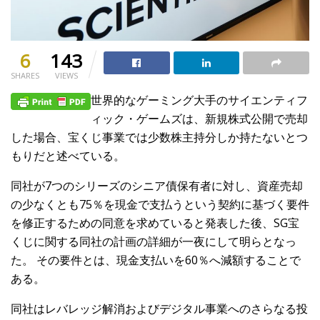
6
143
SHARES
VIEWS
世界的なゲーミング大手のサイエンティフ
ィック・ゲームズは、新規株式公開で売却
した場合、宝くじ事業では少数株主持分しか持たないとつ
もりだと述べている。
同社が7つのシリーズのシニア債保有者に対し、資産売却
の少なくとも75％を現金で支払うという契約に基づく要件
を修正するための同意を求めていると発表した後、SG宝
くじに関する同社の計画の詳細が一夜にして明らとなっ
た。 その要件とは、現金支払いを60％へ減額することで
ある。
同社はレバレッジ解消およびデジタル事業へのさらなる投