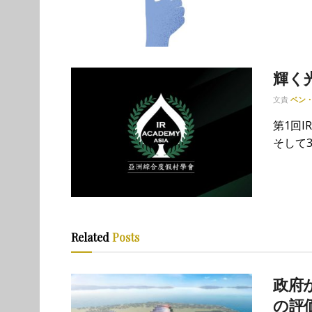
輝く
文責
ベン
第1回
そして3
Related
Posts
政府が
の評