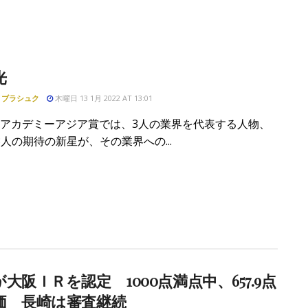
光
・ブラシュク
木曜日 13 1月 2022 AT 13:01
IRアカデミーアジア賞では、3人の業界を代表する人物、
人の期待の新星が、その業界への...
大阪ＩＲを認定 1000点満点中、657.9点
価 長崎は審査継続