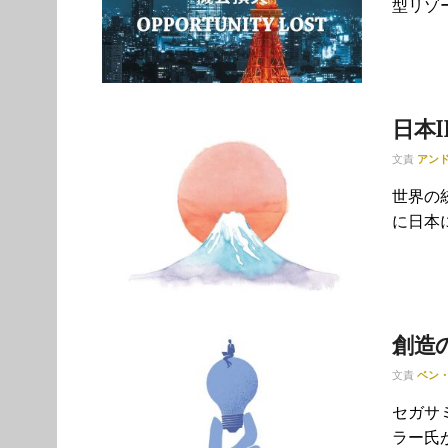
型リゾ
日本
文責
アン
世界の
に日本
創造
文責
ベン
セガサ
ラー氏が