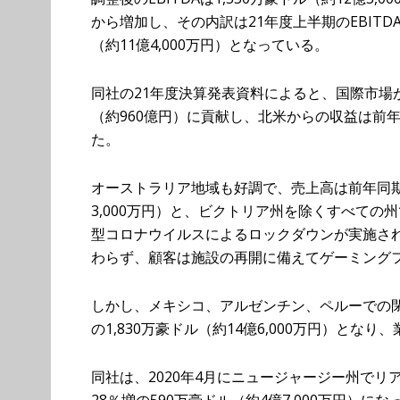
から増加し、その内訳は21年度上半期のEBITDA1
（約11億4,000万円）となっている。
同社の21年度決算発表資料によると、国際市場が
（約960億円）に貢献し、北米からの収益は前年比2
た。
オーストラリア地域も好調で、売上高は前年同期比3
3,000万円）と、ビクトリア州を除くすべて
型コロナウイルスによるロックダウンが実施さ
わらず、顧客は施設の再開に備えてゲーミング
しかし、メキシコ、アルゼンチン、ペルーでの閉
の1,830万豪ドル（約14億6,000万円）とな
同社は、2020年4月にニュージャージー州で
28％増の590万豪ドル（約4億7,000万円）に