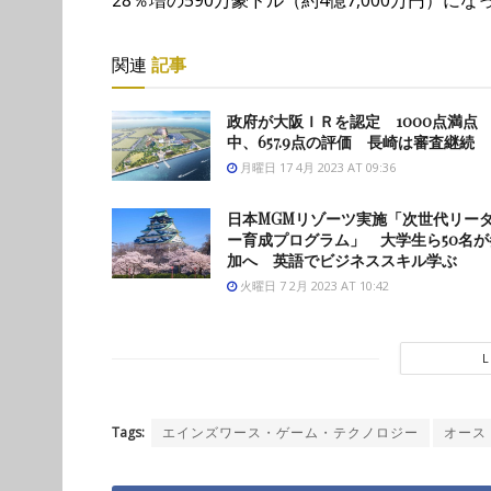
関連
記事
政府が大阪ＩＲを認定 1000点満点
中、657.9点の評価 長崎は審査継続
月曜日 17 4月 2023 AT 09:36
日本MGMリゾーツ実施「次世代リー
ー育成プログラム」 大学生ら50名が
加へ 英語でビジネススキル学ぶ
火曜日 7 2月 2023 AT 10:42
Tags:
エインズワース・ゲーム・テクノロジー
オース