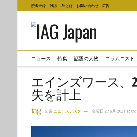
読者登録
雑誌
IAGとは
お問い合わせ
広告
ニュース
特集
話題の人物
コラムニスト
エインズワース、2
失を計上
文責
ニュースデスク
金曜日 27 8月 2021 at 09: