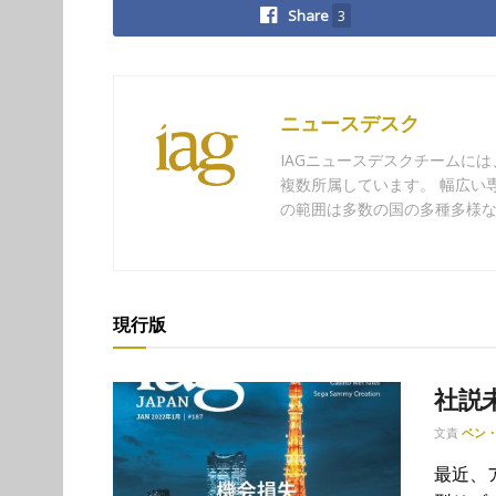
Share
3
ニュースデスク
IAGニュースデスクチームに
複数所属しています。 幅広い
の範囲は多数の国の多種多様
現行版
社説
文責
ベン
最近、