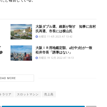
大阪ダブル選、維新が制す 知事に吉村
氏再選、市長には横山氏
火曜日 11 4月 2023 AT 13:42
ダ
大阪ＩＲ用地鑑定額、4社中3社が一致
参
松井市長「誘導はない」
月曜日 19 12月 2022 AT 14:13
LOAD MORE
トラリア
スロットマシン
売上高