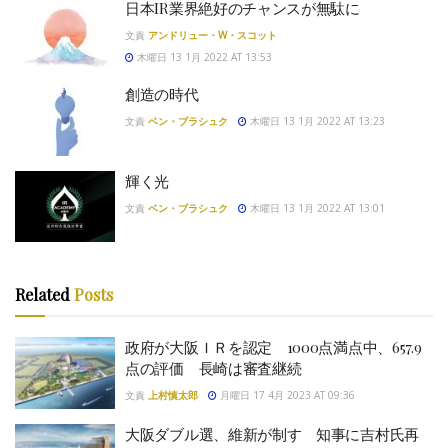
日本IR業界絶好のチャンスが無駄に
文責
アンドリュー・W・スコット
木曜日 13 1月 2022 AT 13:53
創造の時代
文責
ベン・ブラシュク
木曜日 13 1月 2022 AT 13:23
輝く光
文責
ベン・ブラシュク
木曜日 13 1月 2022 AT 13:01
Related
Posts
政府が大阪ＩＲを認定 1000点満点中、657.9
点の評価 長崎は審査継続
文責
上村慎太郎
月曜日 17 4月 2023 AT 09:36
大阪ダブル選、維新が制す 知事に吉村氏再