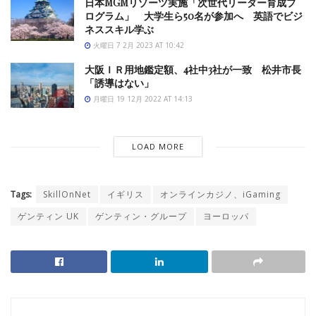
日本MGMリゾーツ実施「次世代リーダー育成プ
ログラム」 大学生ら50名が参加へ 英語でビジ
ネススキル学ぶ
火曜日 7 2月 2023 AT 10:42
大阪ＩＲ用地鑑定額、4社中3社が一致 松井市長
「誘導はない」
月曜日 19 12月 2022 AT 14:13
LOAD MORE
Tags:
SkillOnNet
イギリス
オンラインカジノ、iGaming
ゲンティン UK
ゲンティン・グループ
ヨーロッパ