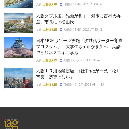
文責
上村慎太郎
月曜日 17 4月 2023 AT 09:36
大阪ダブル選、維新が制す 知事に吉村氏再
選、市長には横山氏
文責
上村慎太郎
火曜日 11 4月 2023 AT 13:42
日本MGMリゾーツ実施「次世代リーダー育成
プログラム」 大学生ら50名が参加へ 英語
でビジネススキル学ぶ
文責
上村慎太郎
火曜日 7 2月 2023 AT 10:42
大阪ＩＲ用地鑑定額、4社中3社が一致 松井
市長「誘導はない」
文責
上村慎太郎
月曜日 19 12月 2022 AT 14:13