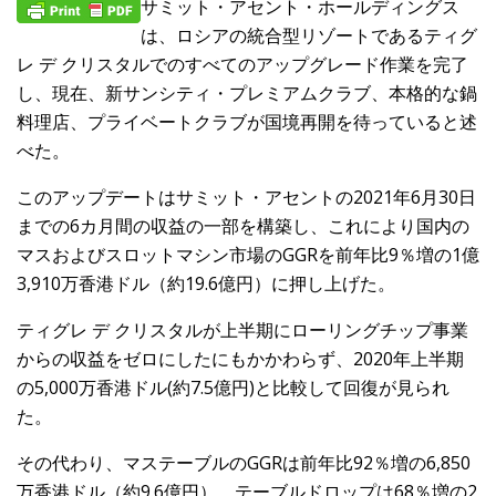
サミット・アセント・ホールディングス
は、ロシアの統合型リゾートであるティグ
レ デ クリスタルでのすべてのアップグレード作業を完了
し、現在、新サンシティ・プレミアムクラブ、本格的な鍋
料理店、プライベートクラブが国境再開を待っていると述
べた。
このアップデートはサミット・アセントの2021年6月30日
までの6カ月間の収益の一部を構築し、これにより国内の
マスおよびスロットマシン市場のGGRを前年比9％増の1億
3,910万香港ドル（約19.6億円）に押し上げた。
ティグレ デ クリスタルが上半期にローリングチップ事業
からの収益をゼロにしたにもかかわらず、2020年上半期
の5,000万香港ドル(約7.5億円)と比較して回復が見られ
た。
その代わり、マステーブルのGGRは前年比92％増の6,850
万香港ドル（約9.6億円）、テーブルドロップは68％増の2