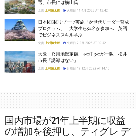
選、市長には横山氏
文責
上村慎太郎
火曜日 11 4月 2023 AT 13:42
日本MGMリゾーツ実施「次世代リーダー育成
プログラム」 大学生ら50名が参加へ 英語
でビジネススキル学ぶ
文責
上村慎太郎
火曜日 7 2月 2023 AT 10:42
大阪ＩＲ用地鑑定額、4社中3社が一致 松井
市長「誘導はない」
文責
上村慎太郎
月曜日 19 12月 2022 AT 14:13
国内市場が21年上半期に収益
の増加を後押し、ティグレ デ