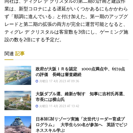
同社は、ティグレ デ クリスタルの第二期の計画と建設作
業は、新型コロナによる遅延がいくつかあるにもかかわら
ず「順調に進んでいる」と付け加えた。第一期のアップグ
レードと第二期の拡張の両方が完全に運営可能となると、
ティグレ デ クリスタルは客室数を3倍にし、ゲーミング施
設の数を2倍にする予定だ。
関連
記事
政府が大阪ＩＲを認定 1000点満点中、657.9点
の評価 長崎は審査継続
月曜日 17 4月 2023 AT 09:36
大阪ダブル選、維新が制す 知事に吉村氏再選、
市長には横山氏
火曜日 11 4月 2023 AT 13:42
日本MGMリゾーツ実施「次世代リーダー育成プ
ログラム」 大学生ら50名が参加へ 英語でビジ
ネススキル学ぶ