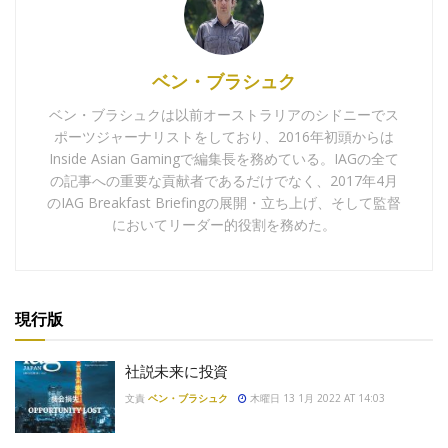
ベン・ブラシュク
ベン・ブラシュクは以前オーストラリアのシドニーでス
ポーツジャーナリストをしており、2016年初頭からは
Inside Asian Gamingで編集長を務めている。IAGの全て
の記事への重要な貢献者であるだけでなく、2017年4月
のIAG Breakfast Briefingの展開・立ち上げ、そして監督
においてリーダー的役割を務めた。
現行版
社説未来に投資
文責
ベン・ブラシュク
木曜日 13 1月 2022 AT 14:03