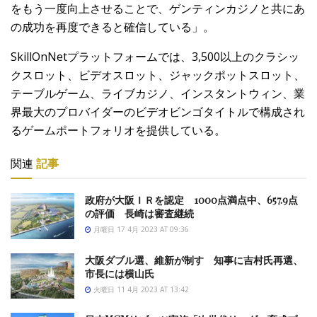
をもう一度向上させることで、ゲンティンカジノと共にあ
の成功を再度できると確信している」。
SkillOnNetプラットフォームでは、3,500以上のクラシッ
クスロット、ビデオスロット、ジャックポットスロット、
テーブルゲーム、ライブカジノ、インスタントウィン、業
界最大のプロバイダーのビデオビンゴタイトルで構成され
るゲームポートフォリオを提供している。
関連
記事
政府が大阪ＩＲを認定 1000点満点中、657.9点
の評価 長崎は審査継続
月曜日 17 4月 2023 AT 09:36
大阪ダブル選、維新が制す 知事に吉村氏再選、
市長には横山氏
火曜日 11 4月 2023 AT 13:42