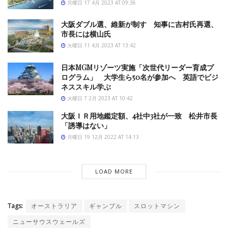
月曜日 17 4月 2023 AT 09:36
大阪ダブル選、維新が制す 知事に吉村氏再選、
市長には横山氏
火曜日 11 4月 2023 AT 13:42
日本MGMリゾーツ実施「次世代リーダー育成プ
ログラム」 大学生ら50名が参加へ 英語でビジ
ネススキル学ぶ
火曜日 7 2月 2023 AT 10:42
大阪ＩＲ用地鑑定額、4社中3社が一致 松井市長
「誘導はない」
月曜日 19 12月 2022 AT 14:13
LOAD MORE
Tags:
オーストラリア
ギャンブル
スロットマシン
ニューサウスウェールズ