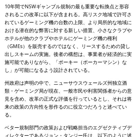
10年間でNSWギャンブル規制の最も重要な転換点と形容
されるこの改革に以下が含まれる。高リスク地域で許可さ
れているゲーミング機の台数の上限、より局所的な地域に
おける潜在的な弊害に対する新しい措置、小さなクラブや
ホテルが他のクラブやホテルにゲーミング機の権利
（GMEs）を販売するのではなく、リースするための貸し
出しスキームの実施。後者の構想は、事業者が経済的に実
施可能でありながら、「ポーキー（ポーカーマシン）な
し」が可能になるよう設計されている。
州政府は声明の中で、ニューサウスウェールズ州独立酒
類・ゲーミング局が現在、一般市民や利害関係者からの意
見を含め、改革の正式な評価を行っているとし、それは将
来の政策の方向性を形作るのに役立つだろうと述べてい
る。
ベター規制部門の政策および戦略担当のエグゼクティブデ
ィレクターであるジョン・タンジー氏は、以下のように述