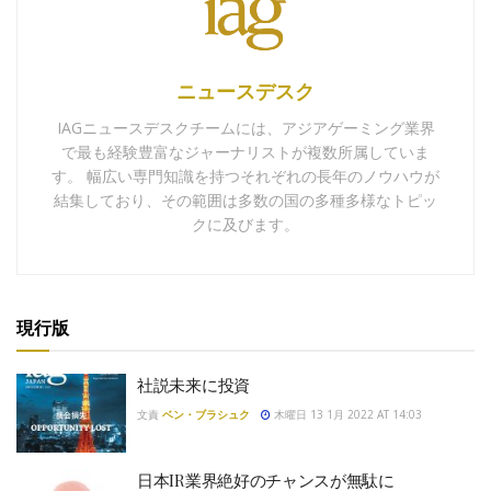
ニュースデスク
IAGニュースデスクチームには、アジアゲーミング業界
で最も経験豊富なジャーナリストが複数所属していま
す。 幅広い専門知識を持つそれぞれの長年のノウハウが
結集しており、その範囲は多数の国の多種多様なトピッ
クに及びます。
現行版
社説未来に投資
文責
ベン・ブラシュク
木曜日 13 1月 2022 AT 14:03
日本IR業界絶好のチャンスが無駄に