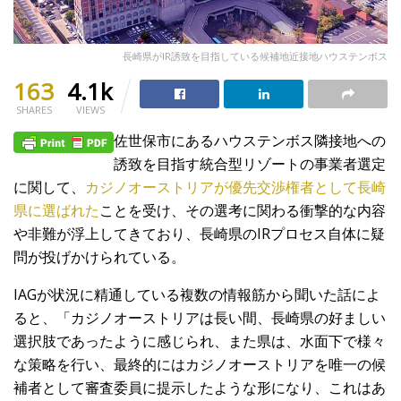
長崎県がIR誘致を目指している候補地近接地ハウステンボス
163
4.1k
SHARES
VIEWS
佐世保市にあるハウステンボス隣接地への
誘致を目指す統合型リゾートの事業者選定
に関して、
カジノオーストリアが優先交渉権者として長崎
県に選ばれた
ことを受け、その選考に関わる衝撃的な内容
や非難が浮上してきており、長崎県のIRプロセス自体に疑
問が投げかけられている。
IAGが状況に精通している複数の情報筋から聞いた話によ
ると、「カジノオーストリアは長い間、長崎県の好ましい
選択肢であったように感じられ、また県は、水面下で様々
な策略を行い、最終的にはカジノオーストリアを唯一の候
補者として審査委員に提示したような形になり、これはあ