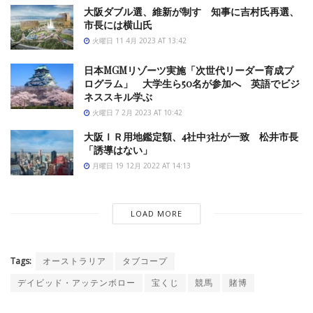
大阪ダブル選、維新が制す 知事に吉村氏再選、
市長には横山氏
火曜日 11 4月 2023 AT 13:42
日本MGMリゾーツ実施「次世代リーダー育成プ
ログラム」 大学生ら50名が参加へ 英語でビジ
ネススキル学ぶ
火曜日 7 2月 2023 AT 10:42
大阪ＩＲ用地鑑定額、4社中3社が一致 松井市長
「誘導はない」
月曜日 19 12月 2022 AT 14:13
LOAD MORE
Tags:
オーストラリア
タブコープ
デイビッド・アッテンボロー
宝くじ
競馬
賭博