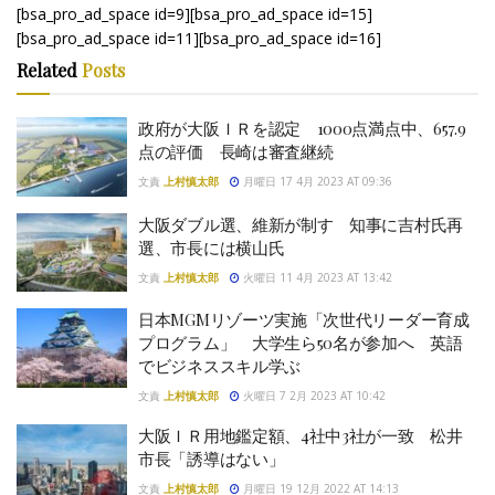
[bsa_pro_ad_space id=9][bsa_pro_ad_space id=15]
[bsa_pro_ad_space id=11][bsa_pro_ad_space id=16]
Related
Posts
政府が大阪ＩＲを認定 1000点満点中、657.9
点の評価 長崎は審査継続
文責
上村慎太郎
月曜日 17 4月 2023 AT 09:36
大阪ダブル選、維新が制す 知事に吉村氏再
選、市長には横山氏
文責
上村慎太郎
火曜日 11 4月 2023 AT 13:42
日本MGMリゾーツ実施「次世代リーダー育成
プログラム」 大学生ら50名が参加へ 英語
でビジネススキル学ぶ
文責
上村慎太郎
火曜日 7 2月 2023 AT 10:42
大阪ＩＲ用地鑑定額、4社中3社が一致 松井
市長「誘導はない」
文責
上村慎太郎
月曜日 19 12月 2022 AT 14:13