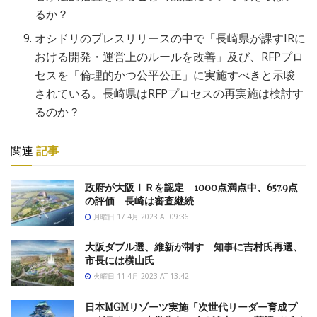
るか？
オシドリのプレスリリースの中で「長崎県が課すIRに
おける開発・運営上のルールを改善」及び、RFPプロ
セスを「倫理的かつ公平公正」に実施すべきと示唆
されている。長崎県はRFPプロセスの再実施は検討す
るのか？
関連
記事
政府が大阪ＩＲを認定 1000点満点中、657.9点
の評価 長崎は審査継続
月曜日 17 4月 2023 AT 09:36
大阪ダブル選、維新が制す 知事に吉村氏再選、
市長には横山氏
火曜日 11 4月 2023 AT 13:42
日本MGMリゾーツ実施「次世代リーダー育成プ