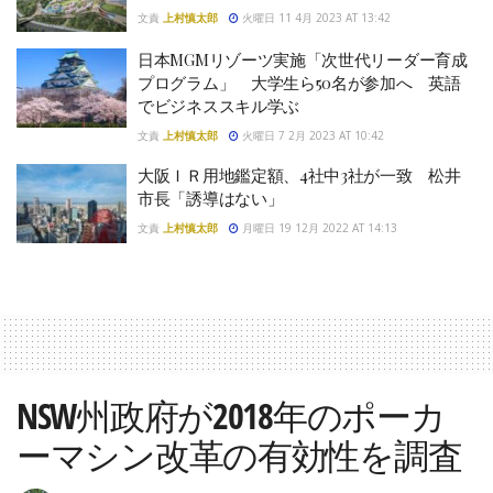
文責
上村慎太郎
火曜日 11 4月 2023 AT 13:42
日本MGMリゾーツ実施「次世代リーダー育成
プログラム」 大学生ら50名が参加へ 英語
でビジネススキル学ぶ
文責
上村慎太郎
火曜日 7 2月 2023 AT 10:42
大阪ＩＲ用地鑑定額、4社中3社が一致 松井
市長「誘導はない」
文責
上村慎太郎
月曜日 19 12月 2022 AT 14:13
NSW州政府が2018年のポーカ
ーマシン改革の有効性を調査