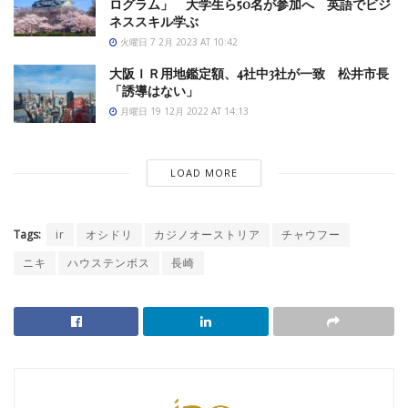
ログラム」 大学生ら50名が参加へ 英語でビジ
ネススキル学ぶ
火曜日 7 2月 2023 AT 10:42
大阪ＩＲ用地鑑定額、4社中3社が一致 松井市長
「誘導はない」
月曜日 19 12月 2022 AT 14:13
LOAD MORE
Tags:
ir
オシドリ
カジノオーストリア
チャウフー
ニキ
ハウステンボス
長崎