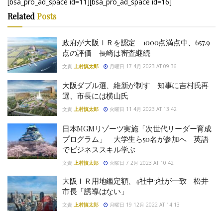
[bsa_pro_ad_space id=11][bsa_pro_ad_space id=16]
Related
Posts
政府が大阪ＩＲを認定 1000点満点中、657.9
点の評価 長崎は審査継続
文責
上村慎太郎
月曜日 17 4月 2023 AT 09:36
大阪ダブル選、維新が制す 知事に吉村氏再
選、市長には横山氏
文責
上村慎太郎
火曜日 11 4月 2023 AT 13:42
日本MGMリゾーツ実施「次世代リーダー育成
プログラム」 大学生ら50名が参加へ 英語
でビジネススキル学ぶ
文責
上村慎太郎
火曜日 7 2月 2023 AT 10:42
大阪ＩＲ用地鑑定額、4社中3社が一致 松井
市長「誘導はない」
文責
上村慎太郎
月曜日 19 12月 2022 AT 14:13