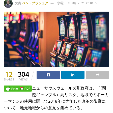
文責
ベン・ブラシュク
水曜日 18 8月 2021 at 10:05
12
304
SHARES
VIEWS
ニューサウスウェールズ州政府は、「(問
題ギャンブル）高リスク」地域でのポーカ
ーマシンの使用に関して2018年に実施した改革の影響に
ついて、地元地域からの意見を集めている。