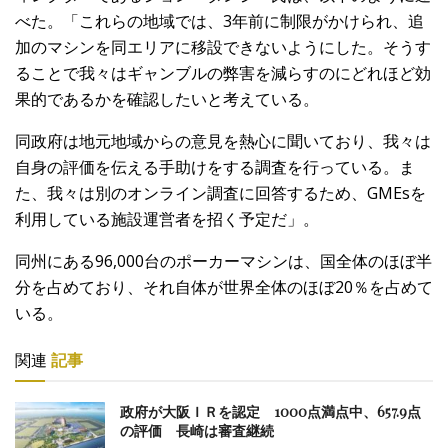
べた。「これらの地域では、3年前に制限がかけられ、追
加のマシンを同エリアに移設できないようにした。そうす
ることで我々はギャンブルの弊害を減らすのにどれほど効
果的であるかを確認したいと考えている。
同政府は地元地域からの意見を熱心に聞いており、我々は
自身の評価を伝える手助けをする調査を行っている。ま
た、我々は別のオンライン調査に回答するため、GMEsを
利用している施設運営者を招く予定だ」。
同州にある96,000台のポーカーマシンは、国全体のほぼ半
分を占めており、それ自体が世界全体のほぼ20％を占めて
いる。
関連
記事
政府が大阪ＩＲを認定 1000点満点中、657.9点
の評価 長崎は審査継続