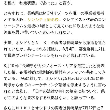
る種の「独走状態」であった」と言う。
ともすれば、長崎県はMGMリゾーツを唯一の事業者候補
とする大阪
、サンシティ撤退後
、クレアベスト代表のコン
ソーシアムを最後の1者として見ていた和歌山のような最
終形を思い描いていたのかもしれない。
実際、オシドリとＮＩＫＩの両者は長崎県から撤退を迫ら
れていたが、共にそれを拒絶し、8月4日、審査委員に対し
て最終プレゼンテーションを行ったと言われている。
8月10日に長崎県がカジノオーストリアを選定したと発表
した後、各候補者は批判的な情報をメディアへ共有してき
ている。IAGに対して、オシドリは5月26日と6月2日に長
崎県から全てのマーケティング活動を停止するように言わ
れたと言及し、「日本の法律やRFPの規定に基づいて、県
がこのような要求をする根拠はない」と語っている。
さらにＮＩＫＩとオシドリの両者は長崎県が7月12日と7