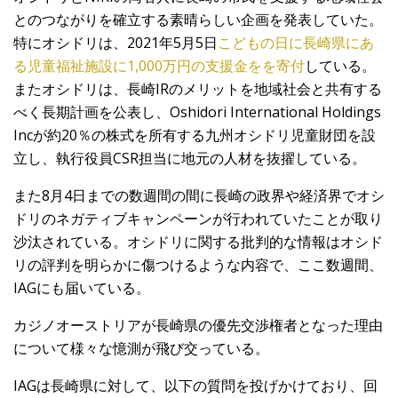
とのつながりを確立する素晴らしい企画を発表していた。
特にオシドリは、2021年5月5日
こどもの日に長崎県にあ
る児童福祉施設に1,000万円の支援金をを寄付
している。
またオシドリは、長崎IRのメリットを地域社会と共有する
べく長期計画を公表し、Oshidori International Holdings
Incが約20％の株式を所有する九州オシドリ児童財団を設
立し、執行役員CSR担当に地元の人材を抜擢している。
また8月4日までの数週間の間に長崎の政界や経済界でオシ
ドリのネガティブキャンペーンが行われていたことが取り
沙汰されている。オシドリに関する批判的な情報はオシド
リの評判を明らかに傷つけるような内容で、ここ数週間、
IAGにも届いている。
カジノオーストリアが長崎県の優先交渉権者となった理由
について様々な憶測が飛び交っている。
IAGは長崎県に対して、以下の質問を投げかけており、回