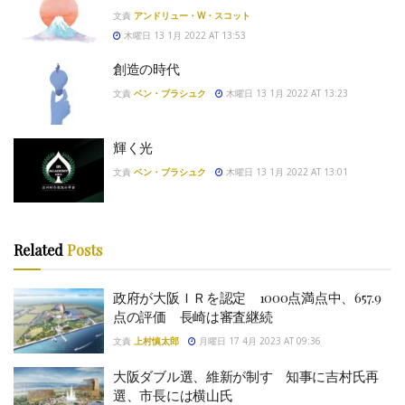
文責
アンドリュー・W・スコット
木曜日 13 1月 2022 AT 13:53
創造の時代
文責
ベン・ブラシュク
木曜日 13 1月 2022 AT 13:23
輝く光
文責
ベン・ブラシュク
木曜日 13 1月 2022 AT 13:01
Related
Posts
政府が大阪ＩＲを認定 1000点満点中、657.9
点の評価 長崎は審査継続
文責
上村慎太郎
月曜日 17 4月 2023 AT 09:36
大阪ダブル選、維新が制す 知事に吉村氏再
選、市長には横山氏