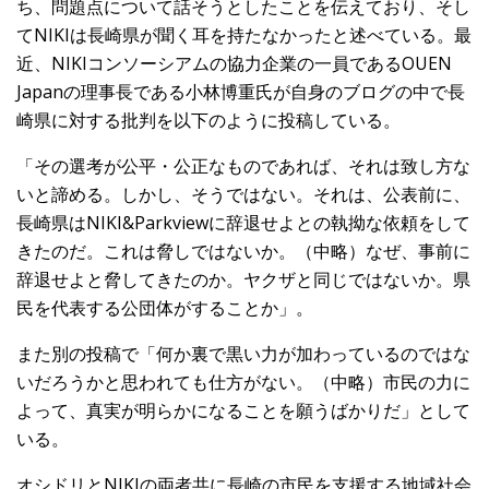
ち、問題点について話そうとしたことを伝えており、そし
てNIKIは長崎県が聞く耳を持たなかったと述べている。最
近、NIKIコンソーシアムの協力企業の一員であるOUEN
Japanの理事長である小林博重氏が自身のブログの中で長
崎県に対する批判を以下のように投稿している。
「その選考が公平・公正なものであれば、それは致し方な
いと諦める。しかし、そうではない。それは、公表前に、
長崎県はNIKI&Parkviewに辞退せよとの執拗な依頼をして
きたのだ。これは脅しではないか。（中略）なぜ、事前に
辞退せよと脅してきたのか。ヤクザと同じではないか。県
民を代表する公団体がすることか」。
また別の投稿で「何か裏で黒い力が加わっているのではな
いだろうかと思われても仕方がない。（中略）市民の力に
よって、真実が明らかになることを願うばかりだ」として
いる。
オシドリとNIKIの両者共に長崎の市民を支援する地域社会