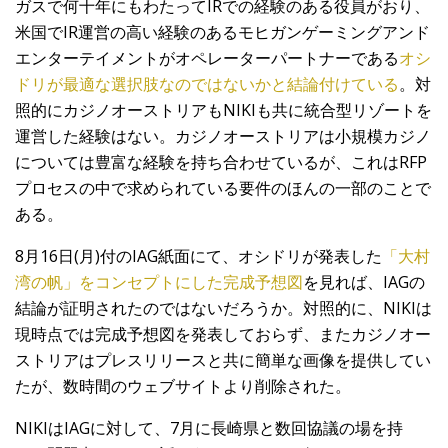
ガスで何十年にもわたってIRでの経験のある役員がおり、
米国でIR運営の高い経験のあるモヒガンゲーミングアンド
エンターテイメントがオペレーターパートナーである
オシ
ドリが最適な選択肢なのではないかと結論付けている
。対
照的にカジノオーストリアもNIKIも共に統合型リゾートを
運営した経験はない。カジノオーストリアは小規模カジノ
については豊富な経験を持ち合わせているが、これはRFP
プロセスの中で求められている要件のほんの一部のことで
ある。
8月16日(月)付のIAG紙面にて、オシドリが発表した
「大村
湾の帆」をコンセプトにした完成予想図
を見れば、IAGの
結論が証明されたのではないだろうか。対照的に、NIKIは
現時点では完成予想図を発表しておらず、またカジノオー
ストリアはプレスリリースと共に簡単な画像を提供してい
たが、数時間のウェブサイトより削除された。
NIKIはIAGに対して、7月に長崎県と数回協議の場を持