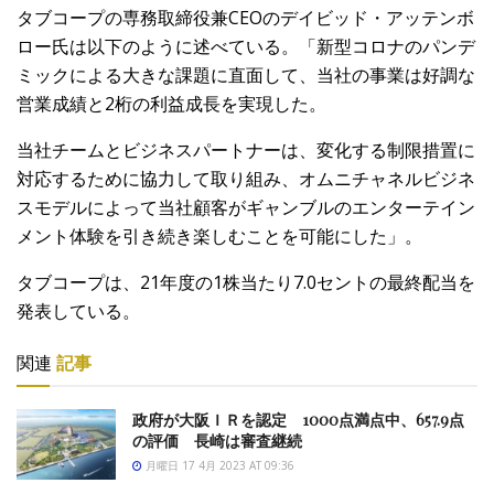
タブコープの専務取締役兼CEOのデイビッド・アッテンボ
ロー氏は以下のように述べている。「新型コロナのパンデ
ミックによる大きな課題に直面して、当社の事業は好調な
営業成績と2桁の利益成長を実現した。
当社チームとビジネスパートナーは、変化する制限措置に
対応するために協力して取り組み、オムニチャネルビジネ
スモデルによって当社顧客がギャンブルのエンターテイン
メント体験を引き続き楽しむことを可能にした」。
タブコープは、21年度の1株当たり7.0セントの最終配当を
発表している。
関連
記事
政府が大阪ＩＲを認定 1000点満点中、657.9点
の評価 長崎は審査継続
月曜日 17 4月 2023 AT 09:36