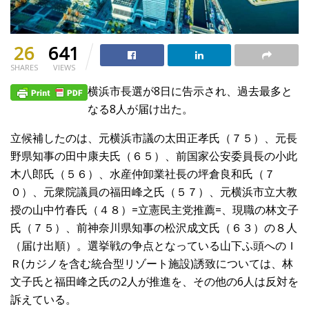
26
641
SHARES
VIEWS
横浜市長選が8日に告示され、過去最多と
なる8人が届け出た。
立候補したのは、元横浜市議の太田正孝氏（７５）、元長
野県知事の田中康夫氏（６５）、前国家公安委員長の小此
木八郎氏（５６）、水産仲卸業社長の坪倉良和氏（７
０）、元衆院議員の福田峰之氏（５７）、元横浜市立大教
授の山中竹春氏（４８）=立憲民主党推薦=、現職の林文子
氏（７５）、前神奈川県知事の松沢成文氏（６３）の８人
（届け出順）。選挙戦の争点となっている山下ふ頭へのＩ
Ｒ(カジノを含む統合型リゾート施設)誘致については、林
文子氏と福田峰之氏の2人が推進を、その他の6人は反対を
訴えている。