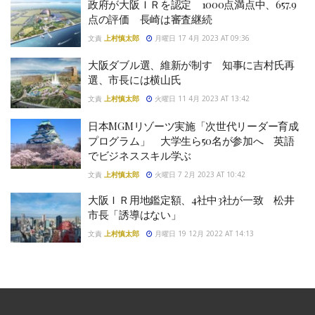
政府が大阪ＩＲを認定 1000点満点中、657.9
点の評価 長崎は審査継続
文責
上村慎太郎
月曜日 17 4月 2023 AT 09:36
大阪ダブル選、維新が制す 知事に吉村氏再
選、市長には横山氏
文責
上村慎太郎
火曜日 11 4月 2023 AT 13:42
日本MGMリゾーツ実施「次世代リーダー育成
プログラム」 大学生ら50名が参加へ 英語
でビジネススキル学ぶ
文責
上村慎太郎
火曜日 7 2月 2023 AT 10:42
大阪ＩＲ用地鑑定額、4社中3社が一致 松井
市長「誘導はない」
文責
上村慎太郎
月曜日 19 12月 2022 AT 14:13