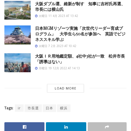
大阪ダブル選、維新が制す 知事に吉村氏再選、
市長には横山氏
火曜日 11 4月 2023 AT 13:42
日本MGMリゾーツ実施「次世代リーダー育成プ
ログラム」 大学生ら50名が参加へ 英語でビジ
ネススキル学ぶ
火曜日 7 2月 2023 AT 10:42
大阪ＩＲ用地鑑定額、4社中3社が一致 松井市長
「誘導はない」
月曜日 19 12月 2022 AT 14:13
LOAD MORE
Tags:
ir
市長選
日本
横浜