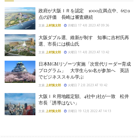
政府が大阪ＩＲを認定 1000点満点中、657.9
点の評価 長崎は審査継続
文責
上村慎太郎
月曜日 17 4月 2023 AT 09:36
大阪ダブル選、維新が制す 知事に吉村氏再
選、市長には横山氏
文責
上村慎太郎
火曜日 11 4月 2023 AT 13:42
日本MGMリゾーツ実施「次世代リーダー育成
プログラム」 大学生ら50名が参加へ 英語
でビジネススキル学ぶ
文責
上村慎太郎
火曜日 7 2月 2023 AT 10:42
大阪ＩＲ用地鑑定額、4社中3社が一致 松井
市長「誘導はない」
文責
上村慎太郎
月曜日 19 12月 2022 AT 14:13