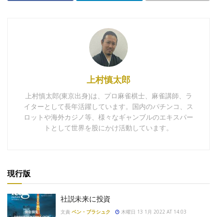
上村慎太郎
上村慎太郎(東京出身)は、プロ麻雀棋士、麻雀講師、ラ
イターとして長年活躍しています。国内のパチンコ、ス
ロットや海外カジノ等、様々なギャンブルのエキスパー
トとして世界を股にかけ活動しています。
現行版
社説未来に投資
文責
ベン・ブラシュク
木曜日 13 1月 2022 AT 14:03