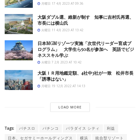
月曜日 17 4月 2023 AT 09:36
大阪ダブル選、維新が制す 知事に吉村氏再選、
市長には横山氏
火曜日 11 4月 2023 AT 13:42
日本MGMリゾーツ実施「次世代リーダー育成プ
ログラム」 大学生ら50名が参加へ 英語でビジ
ネススキル学ぶ
火曜日 7 2月 2023 AT 10:42
大阪ＩＲ用地鑑定額、4社中3社が一致 松井市長
「誘導はない」
月曜日 19 12月 2022 AT 14:13
LOAD MORE
Tags:
パチスロ
パチンコ
パラダイス シティ
利益
日本、セガサミーホールディングス
横浜
統合型リゾート