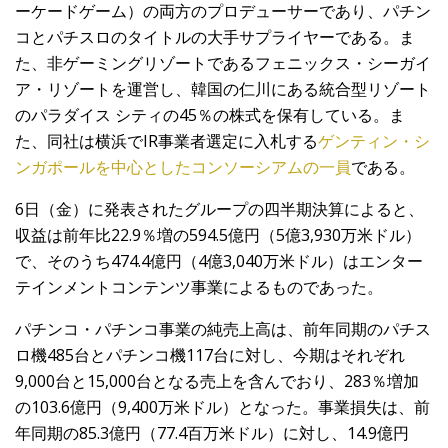
ーケードゲーム）の両方のプロデューサーであり、パチン
コとパチスロのタイトルの大手サプライヤーである。ま
た、非ゲーミングリゾートであるフェニックス・シーガイ
ア・リゾートを運営し、韓国の仁川にある統合型リゾート
のパラダイス シティの45％の株式を保有している。ま
た、同社は横浜でIR事業者選定に入札する
ゲンティン・シ
ンガポールを中心としたコンソーシアムの一員
である。
6日（金）に発表されたグループの四半期決算によると、
収益は前年比22.9％増の594.5億円（5億3,930万米ドル）
で、そのうち474.4億円（4億3,040万米ドル）はエンター
テインメントコンテンツ事業によるものであった。
パチンコ・パチンコ事業の純売上高は、前年同期のパチス
ロ機485台とパチンコ機117台に対し、今期はそれぞれ
9,000台と15,000台となる売上を含んでおり、283％増加
の103.6億円（9,400万米ドル）となった。事業損失は、前
年同期の85.3億円（77.4百万米ドル）に対し、14.9億円