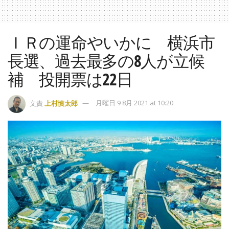
ＩＲの運命やいかに 横浜市
長選、過去最多の8人が立候
補 投開票は22日
文責
上村慎太郎
月曜日 9 8月 2021 at 10:20