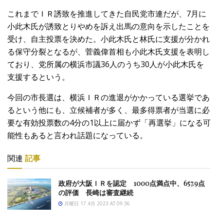
これまでＩＲ誘致を推進してきた自民党市連だが、7月に
小此木氏が誘致とりやめを訴え出馬の意向を示したことを
受け、自主投票を決めた。小此木氏と林氏に支援が分かれ
る保守分裂となるが、菅義偉首相も小此木氏支援を表明し
ており、党所属の横浜市議36人のうち30人が小此木氏を
支援するという。
今回の市長選は、横浜ＩＲの進退がかかっている選挙であ
るという他にも、立候補者が多く、最多得票者が当選に必
要な有効投票数の4分の1以上に届かず「再選挙」になる可
能性もあると言われ話題になっている。
関連
記事
政府が大阪ＩＲを認定 1000点満点中、657.9点
の評価 長崎は審査継続
月曜日 17 4月 2023 AT 09:36