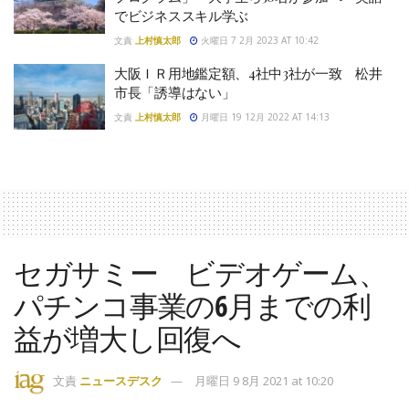
でビジネススキル学ぶ
文責
上村慎太郎
火曜日 7 2月 2023 AT 10:42
大阪ＩＲ用地鑑定額、4社中3社が一致 松井
市長「誘導はない」
文責
上村慎太郎
月曜日 19 12月 2022 AT 14:13
セガサミー ビデオゲーム、
パチンコ事業の6月までの利
益が増大し回復へ
文責
ニュースデスク
月曜日 9 8月 2021 at 10:20