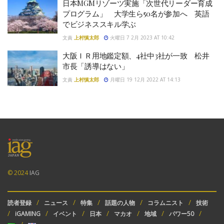
日本MGMリゾーツ実施「次世代リーダー育成
プログラム」 大学生ら50名が参加へ 英語
でビジネススキル学ぶ
文責
上村慎太郎
火曜日 7 2月 2023 AT 10:42
大阪ＩＲ用地鑑定額、4社中3社が一致 松井
市長「誘導はない」
文責
上村慎太郎
月曜日 19 12月 2022 AT 14:13
© 2024
IAG
読者登録
ニュース
特集
話題の人物
コラムニスト
技術
iGAMING
イベント
日本
マカオ
地域
パワー50