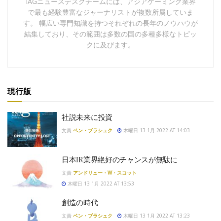
IAGニュースデスクチームには、アジアゲーミング業界
で最も経験豊富なジャーナリストが複数所属していま
す。 幅広い専門知識を持つそれぞれの長年のノウハウが
結集しており、その範囲は多数の国の多種多様なトピッ
クに及びます。
現行版
社説未来に投資
文責
ベン・ブラシュク
木曜日 13 1月 2022 AT 14:03
日本IR業界絶好のチャンスが無駄に
文責
アンドリュー・W・スコット
木曜日 13 1月 2022 AT 13:53
創造の時代
文責
ベン・ブラシュク
木曜日 13 1月 2022 AT 13:23