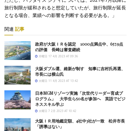
旅行制限が緩和されると想定していたが、旅行制限が延長
となる場合、業績への影響を判断する必要がある。」
関連
記事
政府が大阪ＩＲを認定 1000点満点中、657.9点
の評価 長崎は審査継続
月曜日 17 4月 2023 AT 09:36
大阪ダブル選、維新が制す 知事に吉村氏再選、
市長には横山氏
火曜日 11 4月 2023 AT 13:42
日本MGMリゾーツ実施「次世代リーダー育成プ
ログラム」 大学生ら50名が参加へ 英語でビジ
ネススキル学ぶ
火曜日 7 2月 2023 AT 10:42
大阪ＩＲ用地鑑定額、4社中3社が一致 松井市長
「誘導はない」