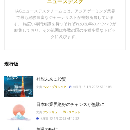
ニュースデスク
IAGニュースデスクチームには、アジアゲーミング業界
で最も経験豊富なジャーナリストが複数所属していま
す。 幅広い専門知識を持つそれぞれの長年のノウハウが
結集しており、その範囲は多数の国の多種多様なトピッ
クに及びます。
現行版
社説未来に投資
文責
ベン・ブラシュク
木曜日 13 1月 2022 AT 14:03
日本IR業界絶好のチャンスが無駄に
文責
アンドリュー・W・スコット
木曜日 13 1月 2022 AT 13:53
創造の時代