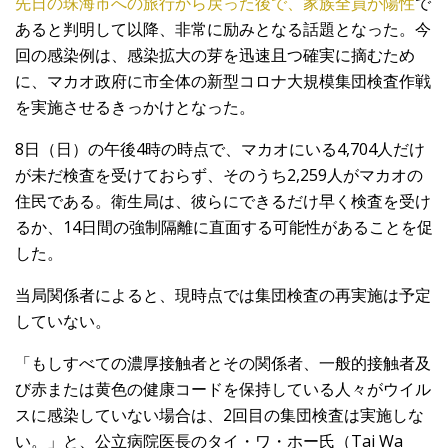
先日の珠海市への旅行から戻った後で、家族全員が陽性
で
あると判明して以降、非常に励みとなる話題となった。今
回の感染例は、感染拡大の芽を迅速且つ確実に摘むため
に、マカオ政府に市全体の新型コロナ大規模集団検査作戦
を実施させるきっかけとなった。
8日（日）の午後4時の時点で、マカオにいる4,704人だけ
が未だ検査を受けておらず、そのうち2,259人がマカオの
住民である。衛生局は、彼らにできるだけ早く検査を受け
るか、14日間の強制隔離に直面する可能性があることを促
した。
当局関係者によると、現時点では集団検査の再実施は予定
していない。
「もしすべての濃厚接触者とその関係者、一般的接触者及
び赤または黄色の健康コードを保持している人々がウイル
スに感染していない場合は、2回目の集団検査は実施しな
い。」と、公立病院医長のタイ・ワ・ホー氏（Tai Wa