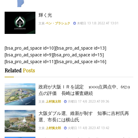
輝く光
文責
ベン・ブラシュク
木曜日 13 1月 2022 AT 13:01
[bsa_pro_ad_space id=10][bsa_pro_ad_space id=13]
[bsa_pro_ad_space id=9][bsa_pro_ad_space id=15]
[bsa_pro_ad_space id=11][bsa_pro_ad_space id=16]
Related
Posts
政府が大阪ＩＲを認定 1000点満点中、657.9
点の評価 長崎は審査継続
文責
上村慎太郎
月曜日 17 4月 2023 AT 09:36
大阪ダブル選、維新が制す 知事に吉村氏再
選、市長には横山氏
文責
上村慎太郎
火曜日 11 4月 2023 AT 13:42