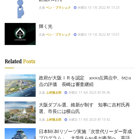
文責
ベン・ブラシュク
木曜日 13 1月 2022 AT 13:23
輝く光
文責
ベン・ブラシュク
木曜日 13 1月 2022 AT 13:01
Related
Posts
政府が大阪ＩＲを認定 1000点満点中、657.9
点の評価 長崎は審査継続
文責
上村慎太郎
月曜日 17 4月 2023 AT 09:36
大阪ダブル選、維新が制す 知事に吉村氏再
選、市長には横山氏
文責
上村慎太郎
火曜日 11 4月 2023 AT 13:42
日本MGMリゾーツ実施「次世代リーダー育成
プログラム」 大学生ら50名が参加へ 英語