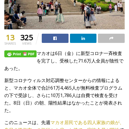
13
325
SHARES
VIEWS
マカオは6日（金）に新型コロナ一斉検査
を完了し、受検した71.6万人全員が陰性で
あった。
新型コロナウィルス対応調整センターからの情報による
と、マカオ全体で合計61万4,465人が無料検査プログラム
の下で受診し、さらに10万1,786人は自費で検査を受け
た。8日（日）の朝、陽性結果はなかったことが発表され
た。
このニュースは、先週
マカオ居民である四人家族の娘が、