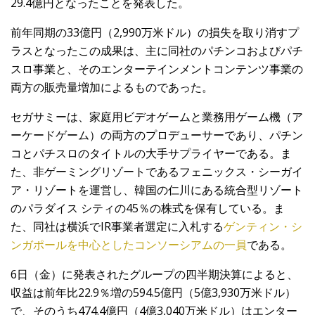
29.4億円となったことを発表した。
前年同期の33億円（2,990万米ドル）の損失を取り消すプ
ラスとなったこの成果は、主に同社のパチンコおよびパチ
スロ事業と、そのエンターテインメントコンテンツ事業の
両方の販売量増加によるものであった。
セガサミーは、家庭用ビデオゲームと業務用ゲーム機（ア
ーケードゲーム）の両方のプロデューサーであり、パチン
コとパチスロのタイトルの大手サプライヤーである。ま
た、非ゲーミングリゾートであるフェニックス・シーガイ
ア・リゾートを運営し、韓国の仁川にある統合型リゾート
のパラダイス シティの45％の株式を保有している。ま
た、同社は横浜でIR事業者選定に入札する
ゲンティン・シ
ンガポールを中心としたコンソーシアムの一員
である。
6日（金）に発表されたグループの四半期決算によると、
収益は前年比22.9％増の594.5億円（5億3,930万米ドル）
で、そのうち474.4億円（4億3,040万米ドル）はエンター