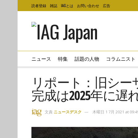
読者登録
雑誌
IAGとは
お問い合わせ
広告
ニュース
特集
話題の人物
コラムニスト
リポート：旧シー
完成は2025年に遅
文責
ニュースデスク
木曜日 1 7月 2021 at 09:4