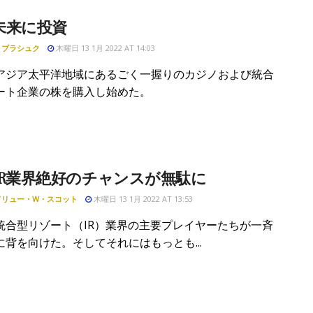
未来に投資
・ブラシュク
木曜日 13 1月 2022 AT 14:03
アジア太平洋地域にあるごく一握りのカジノおよび統合
ート企業の株を購入し始めた。
IR業界絶好のチャンスが無駄に
ドリュー・W・スコット
木曜日 13 1月 2022 AT 13:53
統合型リゾート（IR）業界の主要プレイヤーたちが一斉
に背を向けた。そしてそれにはもっとも...