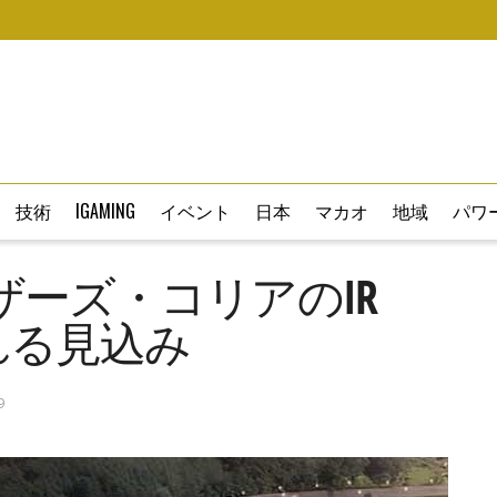
技術
IGAMING
イベント
日本
マカオ
地域
パワー
ザーズ・コリアのIR
れる見込み
9