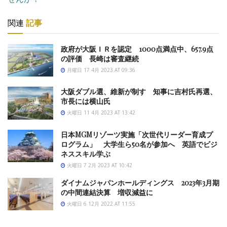
関連
記事
政府が大阪ＩＲを認定 1000点満点中、657.9点
の評価 長崎は審査継続
月曜日 17 4月 2023 AT 09:36
大阪ダブル選、維新が制す 知事に吉村氏再選、
市長には横山氏
火曜日 11 4月 2023 AT 13:42
日本MGMリゾーツ実施「次世代リーダー育成プ
ログラム」 大学生ら50名が参加へ 英語でビジ
ネススキル学ぶ
火曜日 7 2月 2023 AT 10:42
ダイナムジャパンホールディングス 2023年3月期
の中間連結決算 増収減益に
火曜日 6 12月 2022 AT 11:55