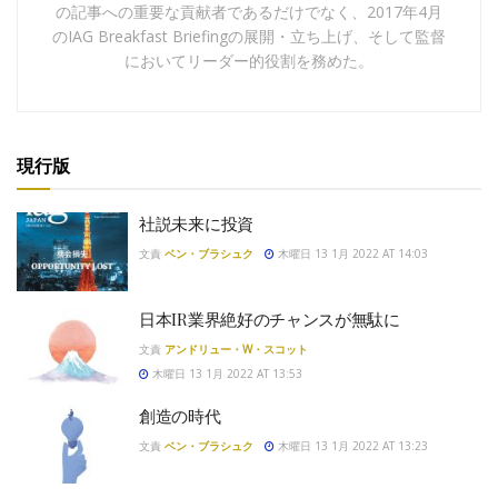
の記事への重要な貢献者であるだけでなく、2017年4月
のIAG Breakfast Briefingの展開・立ち上げ、そして監督
においてリーダー的役割を務めた。
現行版
社説未来に投資
文責
ベン・ブラシュク
木曜日 13 1月 2022 AT 14:03
日本IR業界絶好のチャンスが無駄に
文責
アンドリュー・W・スコット
木曜日 13 1月 2022 AT 13:53
創造の時代
文責
ベン・ブラシュク
木曜日 13 1月 2022 AT 13:23