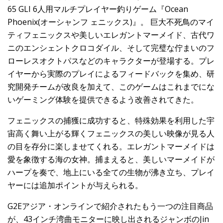
65 GLI 6人用マルチプレイヤー釣りゲーム『Ocean
Phoenix(オーシャンフ ェニックス)』。 巨大不死鳥のマイ
ティフェニックスや美しいエレガントマーメイド、古代ワ
ニのエンシェントクロコダイル、そして完璧な佇まいのフ
ローレスオクトパスなどのキャラクターが登場する。プレ
イヤーから実際のプレイによるフィードバックを集め、研
究開発チームが改良を加えて、このゲームはこれまでにな
いゲーミング体験を提供できるよう改善されてきた。
フェニックスの捕獲に成功すると、特殊効果を利用した宇
宙高く舞い上がる輝くフェニックスの美しい映像が見る人
の目を存分に楽しませてくれる。エレガントマーメイドは
愛を象徴する海の女神。捕まえると、美しいマーメイドが
ハープを奏で、地上にいる全ての生物が沸き立ち、プレイ
ヤーには追加ポイントが与えられる。
G2Eアジア・オンラインで紹介されたもう一つの注目商品
が、43インチ湾曲モニターに映し出されるジャンボのJin