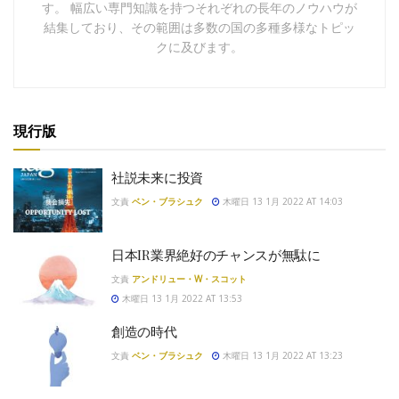
す。 幅広い専門知識を持つそれぞれの長年のノウハウが
結集しており、その範囲は多数の国の多種多様なトピッ
クに及びます。
現行版
社説未来に投資
文責
ベン・ブラシュク
木曜日 13 1月 2022 AT 14:03
日本IR業界絶好のチャンスが無駄に
文責
アンドリュー・W・スコット
木曜日 13 1月 2022 AT 13:53
創造の時代
文責
ベン・ブラシュク
木曜日 13 1月 2022 AT 13:23