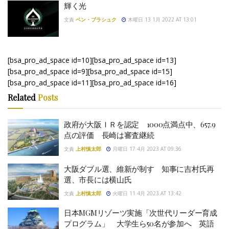
輝く光
文責
ベン・ブラシュク
木曜日 13 1月 2022 AT 13:01
[bsa_pro_ad_space id=10][bsa_pro_ad_space id=13]
[bsa_pro_ad_space id=9][bsa_pro_ad_space id=15]
[bsa_pro_ad_space id=11][bsa_pro_ad_space id=16]
Related
Posts
政府が大阪ＩＲを認定 1000点満点中、657.9
点の評価 長崎は審査継続
文責
上村慎太郎
月曜日 17 4月 2023 AT 09:36
大阪ダブル選、維新が制す 知事に吉村氏再
選、市長には横山氏
文責
上村慎太郎
火曜日 11 4月 2023 AT 13:42
日本MGMリゾーツ実施「次世代リーダー育成
プログラム」 大学生ら50名が参加へ 英語