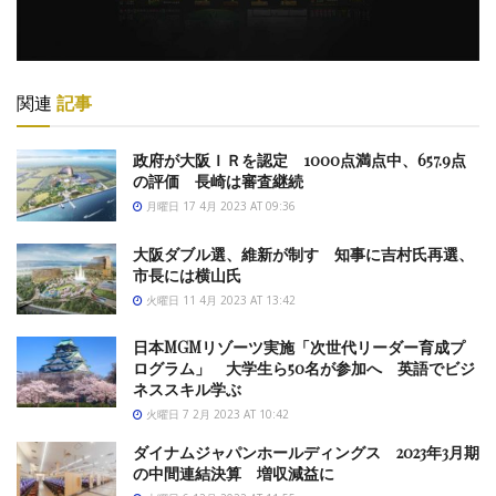
関連
記事
政府が大阪ＩＲを認定 1000点満点中、657.9点
の評価 長崎は審査継続
月曜日 17 4月 2023 AT 09:36
大阪ダブル選、維新が制す 知事に吉村氏再選、
市長には横山氏
火曜日 11 4月 2023 AT 13:42
日本MGMリゾーツ実施「次世代リーダー育成プ
ログラム」 大学生ら50名が参加へ 英語でビジ
ネススキル学ぶ
火曜日 7 2月 2023 AT 10:42
ダイナムジャパンホールディングス 2023年3月期
の中間連結決算 増収減益に