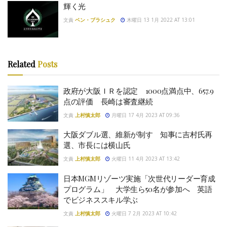
輝く光
文責
ベン・ブラシュク
木曜日 13 1月 2022 AT 13:01
Related
Posts
政府が大阪ＩＲを認定 1000点満点中、657.9
点の評価 長崎は審査継続
文責
上村慎太郎
月曜日 17 4月 2023 AT 09:36
大阪ダブル選、維新が制す 知事に吉村氏再
選、市長には横山氏
文責
上村慎太郎
火曜日 11 4月 2023 AT 13:42
日本MGMリゾーツ実施「次世代リーダー育成
プログラム」 大学生ら50名が参加へ 英語
でビジネススキル学ぶ
文責
上村慎太郎
火曜日 7 2月 2023 AT 10:42