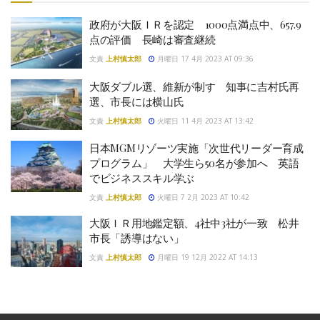
政府が大阪ＩＲを認定 1000点満点中、657.9
点の評価 長崎は審査継続
文責
上村慎太郎
月曜日 17 4月 2023 AT 09:36
大阪ダブル選、維新が制す 知事に吉村氏再
選、市長には横山氏
文責
上村慎太郎
火曜日 11 4月 2023 AT 13:42
日本MGMリゾーツ実施「次世代リーダー育成
プログラム」 大学生ら50名が参加へ 英語
でビジネススキル学ぶ
文責
上村慎太郎
火曜日 7 2月 2023 AT 10:42
大阪ＩＲ用地鑑定額、4社中3社が一致 松井
市長「誘導はない」
文責
上村慎太郎
月曜日 19 12月 2022 AT 14:13