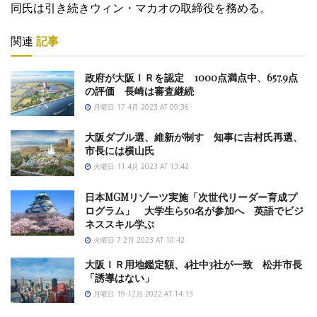
同氏は引き続きウィン・マカオの取締役を務める。
関連
記事
政府が大阪ＩＲを認定 1000点満点中、657.9点
の評価 長崎は審査継続
月曜日 17 4月 2023 AT 09:36
大阪ダブル選、維新が制す 知事に吉村氏再選、
市長には横山氏
火曜日 11 4月 2023 AT 13:42
日本MGMリゾーツ実施「次世代リーダー育成プ
ログラム」 大学生ら50名が参加へ 英語でビジ
ネススキル学ぶ
火曜日 7 2月 2023 AT 10:42
大阪ＩＲ用地鑑定額、4社中3社が一致 松井市長
「誘導はない」
月曜日 19 12月 2022 AT 14:13