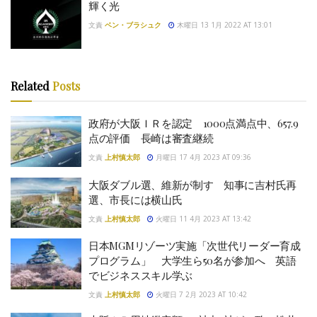
輝く光
文責
ベン・ブラシュク
木曜日 13 1月 2022 AT 13:01
Related
Posts
政府が大阪ＩＲを認定 1000点満点中、657.9
点の評価 長崎は審査継続
文責
上村慎太郎
月曜日 17 4月 2023 AT 09:36
大阪ダブル選、維新が制す 知事に吉村氏再
選、市長には横山氏
文責
上村慎太郎
火曜日 11 4月 2023 AT 13:42
日本MGMリゾーツ実施「次世代リーダー育成
プログラム」 大学生ら50名が参加へ 英語
でビジネススキル学ぶ
文責
上村慎太郎
火曜日 7 2月 2023 AT 10:42