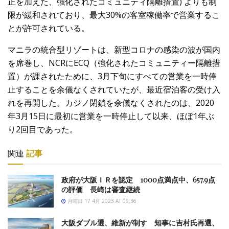
正を加えた、強化されたコミュニティ隔離措置) よりも制
限が緩和されており、最大30%の客室稼働率で営業するこ
とが許可されている。
マニラの統合型リゾートは、新型コロナの感染の波が国内
を席巻し、NCRにECQ（強化されたコミュニティー隔離措
置）が課されたために、3月下旬にすべての営業を一時停
止することを余儀なくされていたが、最近宿泊客の受け入
れを再開した。カジノ閉鎖を余儀なくされたのは、2020
年3月15日に最初に営業を一時停止して以来、ほぼ1年ぶ
り2回目であった。
関連
記事
政府が大阪ＩＲを認定 1000点満点中、657.9点
の評価 長崎は審査継続
月曜日 17 4月 2023 AT 09:36
大阪ダブル選、維新が制す 知事に吉村氏再選、