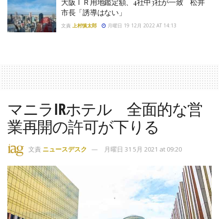
大阪ＩＲ用地鑑定額、4社中3社が一致 松井
市長「誘導はない」
文責
上村慎太郎
月曜日 19 12月 2022 AT 14:13
マニラIRホテル 全面的な営
業再開の許可が下りる
文責
ニュースデスク
月曜日 31 5月 2021 at 09:20