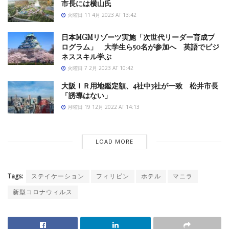
市長には横山氏
火曜日 11 4月 2023 AT 13:42
日本MGMリゾーツ実施「次世代リーダー育成プ
ログラム」 大学生ら50名が参加へ 英語でビジ
ネススキル学ぶ
火曜日 7 2月 2023 AT 10:42
大阪ＩＲ用地鑑定額、4社中3社が一致 松井市長
「誘導はない」
月曜日 19 12月 2022 AT 14:13
LOAD MORE
Tags:
ステイケーション
フィリピン
ホテル
マニラ
新型コロナウィルス