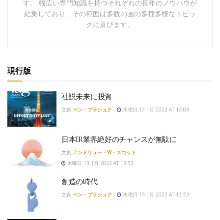
す。 幅広い専門知識を持つそれぞれの長年のノウハウが
結集しており、その範囲は多数の国の多種多様なトピッ
クに及びます。
現行版
社説未来に投資
文責
ベン・ブラシュク
木曜日 13 1月 2022 AT 14:03
日本IR業界絶好のチャンスが無駄に
文責
アンドリュー・W・スコット
木曜日 13 1月 2022 AT 13:53
創造の時代
文責
ベン・ブラシュク
木曜日 13 1月 2022 AT 13:23