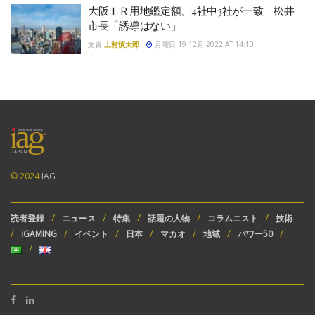
大阪ＩＲ用地鑑定額、4社中3社が一致 松井
市長「誘導はない」
文責
上村慎太郎
月曜日 19 12月 2022 AT 14:13
© 2024
IAG
読者登録
ニュース
特集
話題の人物
コラムニスト
技術
iGAMING
イベント
日本
マカオ
地域
パワー50