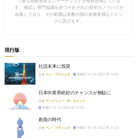
で最も経験豊富なジャーナリストが複数所属していま
す。 幅広い専門知識を持つそれぞれの長年のノウハウが
結集しており、その範囲は多数の国の多種多様なトピッ
クに及びます。
現行版
社説未来に投資
文責
ベン・ブラシュク
木曜日 13 1月 2022 AT 14:03
日本IR業界絶好のチャンスが無駄に
文責
アンドリュー・W・スコット
木曜日 13 1月 2022 AT 13:53
創造の時代
文責
ベン・ブラシュク
木曜日 13 1月 2022 AT 13:23