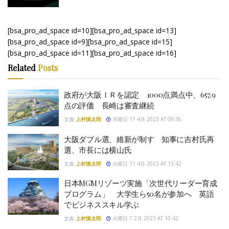
[bsa_pro_ad_space id=10][bsa_pro_ad_space id=13]
[bsa_pro_ad_space id=9][bsa_pro_ad_space id=15]
[bsa_pro_ad_space id=11][bsa_pro_ad_space id=16]
Related
Posts
政府が大阪ＩＲを認定 1000点満点中、657.9
点の評価 長崎は審査継続
文責
上村慎太郎
月曜日 17 4月 2023 AT 09:36
大阪ダブル選、維新が制す 知事に吉村氏再
選、市長には横山氏
文責
上村慎太郎
火曜日 11 4月 2023 AT 13:42
日本MGMリゾーツ実施「次世代リーダー育成
プログラム」 大学生ら50名が参加へ 英語
でビジネススキル学ぶ
文責
上村慎太郎
火曜日 7 2月 2023 AT 10:42