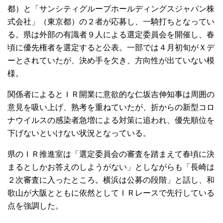
都）と「サンシティグループホールディングスジャパン株
式会社」（東京都）の２者が応募し、一騎打ちとなってい
る。県は外部の有識者９人による選定委員会を開催し、春
頃に優先権者を選定すると公表。一部では４月初旬がＸデ
ーとされていたが、決め手を欠き、方向性が出ていない模
様。
関係者によるとＩＲ開業に意欲的な仁坂吉伸知事は周囲の
意見を吸い上げ、熟考を重ねていたが、折からの新型コロ
ナウイルスの感染者急増による対策に追われ、優先順位を
下げないといけない状況となっている。
県のＩＲ推進室は「選定委員会の審査を踏まえて春頃に決
まるとしかお答えのしようがない」としながらも「長崎は
２次審査に入ったところ。横浜は公募の段階」と話し、和
歌山が大阪とともに依然としてＩＲレースで先行している
点を強調した。