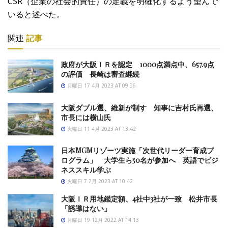
CSR（企業の社会的責任）の定義を明確化するよう望んで
いると述べた。
関連
記事
政府が大阪ＩＲを認定 1000点満点中、657.9点
の評価 長崎は審査継続
月曜日 17 4月 2023 AT 09:36
大阪ダブル選、維新が制す 知事に吉村氏再選、
市長には横山氏
火曜日 11 4月 2023 AT 13:42
日本MGMリゾーツ実施「次世代リーダー育成プ
ログラム」 大学生ら50名が参加へ 英語でビジ
ネススキル学ぶ
火曜日 7 2月 2023 AT 10:42
大阪ＩＲ用地鑑定額、4社中3社が一致 松井市長
「誘導はない」
月曜日 19 12月 2022 AT 14:13