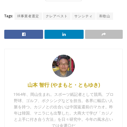
Tags:
IR事業者選定
クレアベスト
サンシティ
和歌山
山本 智行 (やまもと・ともゆき)
1964年、岡山生まれ。スポーツ紙記者として競馬、プロ
野球、ゴルフ、ボクシングなどを担当。各界に幅広い人
脈を持つ。カジノとの出合いは中国返還前のマカオ。昨
年は韓国、マニラにも出撃した。大商大で学び「カジノ
と上手に付き合う方法」を日々研究中。今年の風水占い
では金運◎だ