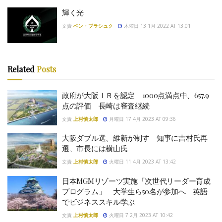
輝く光
文責
ベン・ブラシュク
木曜日 13 1月 2022 AT 13:01
Related
Posts
政府が大阪ＩＲを認定 1000点満点中、657.9
点の評価 長崎は審査継続
文責
上村慎太郎
月曜日 17 4月 2023 AT 09:36
大阪ダブル選、維新が制す 知事に吉村氏再
選、市長には横山氏
文責
上村慎太郎
火曜日 11 4月 2023 AT 13:42
日本MGMリゾーツ実施「次世代リーダー育成
プログラム」 大学生ら50名が参加へ 英語
でビジネススキル学ぶ
文責
上村慎太郎
火曜日 7 2月 2023 AT 10:42