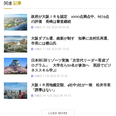
関連
記事
政府が大阪ＩＲを認定 1000点満点中、657.9点
の評価 長崎は審査継続
月曜日 17 4月 2023 AT 09:36
大阪ダブル選、維新が制す 知事に吉村氏再選、
市長には横山氏
火曜日 11 4月 2023 AT 13:42
日本MGMリゾーツ実施「次世代リーダー育成プ
ログラム」 大学生ら50名が参加へ 英語でビジ
ネススキル学ぶ
火曜日 7 2月 2023 AT 10:42
大阪ＩＲ用地鑑定額、4社中3社が一致 松井市長
「誘導はない」
月曜日 19 12月 2022 AT 14:13
LOAD MORE