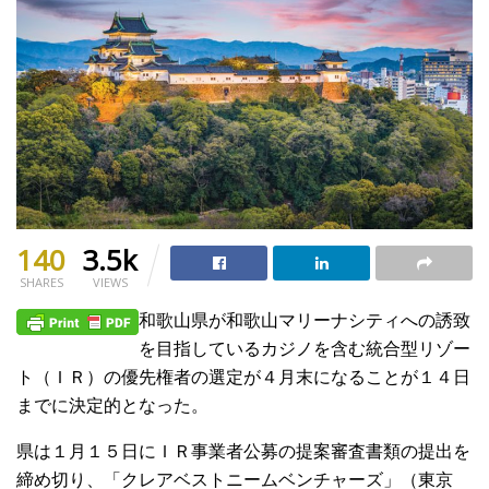
140
3.5k
SHARES
VIEWS
和歌山県が和歌山マリーナシティへの誘致
を目指しているカジノを含む統合型リゾー
ト（ＩＲ）の優先権者の選定が４月末になることが１４日
までに決定的となった。
県は１月１５日にＩＲ事業者公募の提案審査書類の提出を
締め切り、「クレアベストニームベンチャーズ」（東京