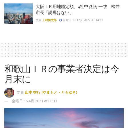
大阪ＩＲ用地鑑定額、4社中3社が一致 松井
市長「誘導はない」
文責
上村慎太郎
月曜日 19 12月 2022 AT 14:13
和歌山ＩＲの事業者決定は今
月末に
文責
山本 智行 (やまもと・ともゆき)
金曜日 16 4月 2021 at 08:13