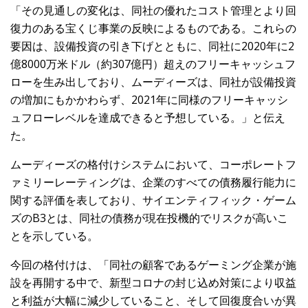
「その見通しの変化は、同社の優れたコスト管理とより回
復力のある宝くじ事業の反映によるものである。これらの
要因は、設備投資の引き下げとともに、同社に2020年に2
億8000万米ドル（約307億円）超えのフリーキャッシュフ
ローを生み出しており、ムーディーズは、同社が設備投資
の増加にもかかわらず、2021年に同様のフリーキャッシ
ュフローレベルを達成できると予想している。」と伝え
た。
ムーディーズの格付けシステムにおいて、コーポレートフ
ァミリーレーティングは、企業のすべての債務履行能力に
関する評価を表しており、サイエンティフィック・ゲーム
ズのB3とは、同社の債務が現在投機的でリスクが高いこ
とを示している。
今回の格付けは、「同社の顧客であるゲーミング企業が施
設を再開する中で、新型コロナの封じ込め対策により収益
と利益が大幅に減少していること、そして回復度合いが異