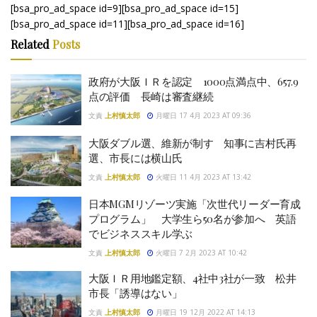
[bsa_pro_ad_space id=9][bsa_pro_ad_space id=15]
[bsa_pro_ad_space id=11][bsa_pro_ad_space id=16]
Related
Posts
政府が大阪ＩＲを認定 1000点満点中、657.9
点の評価 長崎は審査継続
文責
上村慎太郎
月曜日 17 4月 2023 AT 09:36
大阪ダブル選、維新が制す 知事に吉村氏再
選、市長には横山氏
文責
上村慎太郎
火曜日 11 4月 2023 AT 13:42
日本MGMリゾーツ実施「次世代リーダー育成
プログラム」 大学生ら50名が参加へ 英語
でビジネススキル学ぶ
文責
上村慎太郎
火曜日 7 2月 2023 AT 10:42
大阪ＩＲ用地鑑定額、4社中3社が一致 松井
市長「誘導はない」
文責
上村慎太郎
月曜日 19 12月 2022 AT 14:13