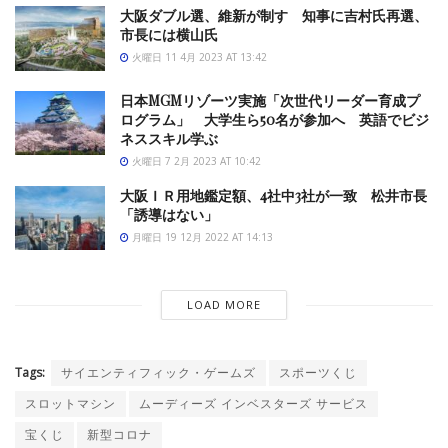
大阪ダブル選、維新が制す 知事に吉村氏再選、
市長には横山氏
火曜日 11 4月 2023 AT 13:42
日本MGMリゾーツ実施「次世代リーダー育成プ
ログラム」 大学生ら50名が参加へ 英語でビジ
ネススキル学ぶ
火曜日 7 2月 2023 AT 10:42
大阪ＩＲ用地鑑定額、4社中3社が一致 松井市長
「誘導はない」
月曜日 19 12月 2022 AT 14:13
LOAD MORE
Tags:
サイエンティフィック・ゲームズ
スポーツくじ
スロットマシン
ムーディーズ インベスターズ サービス
宝くじ
新型コロナ