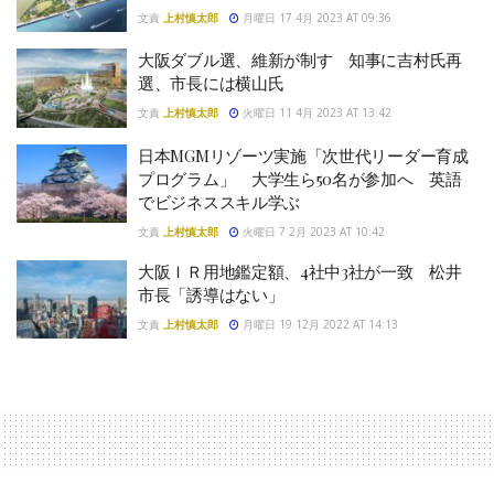
文責
上村慎太郎
月曜日 17 4月 2023 AT 09:36
大阪ダブル選、維新が制す 知事に吉村氏再
選、市長には横山氏
文責
上村慎太郎
火曜日 11 4月 2023 AT 13:42
日本MGMリゾーツ実施「次世代リーダー育成
プログラム」 大学生ら50名が参加へ 英語
でビジネススキル学ぶ
文責
上村慎太郎
火曜日 7 2月 2023 AT 10:42
大阪ＩＲ用地鑑定額、4社中3社が一致 松井
市長「誘導はない」
文責
上村慎太郎
月曜日 19 12月 2022 AT 14:13