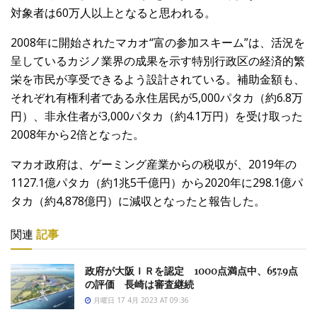
対象者は60万人以上となると思われる。
2008年に開始されたマカオ“富の参加スキーム”は、活況を
呈しているカジノ業界の成果を示す特別行政区の経済的繁
栄を市民が享受できるよう設計されている。補助金額も、
それぞれ有権利者である永住居民が5,000パタカ（約6.8万
円）、非永住者が3,000パタカ（約4.1万円）を受け取った
2008年から2倍となった。
マカオ政府は、ゲーミング産業からの税収が、2019年の
1127.1億パタカ（約1兆5千億円）から2020年に298.1億パ
タカ（約4,878億円）に減収となったと報告した。
関連
記事
政府が大阪ＩＲを認定 1000点満点中、657.9点
の評価 長崎は審査継続
月曜日 17 4月 2023 AT 09:36