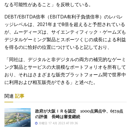
なる可能性があること」を反映している。
DEBT/EBITDA倍率（EBITDA有利子負債倍率）のレバレ
ッジレベルは、2021年まで8倍を超えると予想されている
が、ムーディーズは、サイエンティフィック・ゲームズも
デジタルゲーミング製品とスポーツくじの成長による利益
を得るのに恰好の位置につけていると記しており、
「同社は、デジタルと非デジタルの両方の補完的なゲーミ
ング製品とサービスの大規模なポートフォリオを所有して
おり、それはさまざまな販売プラットフォーム間で世界中
に利用および相互販売ができる」と述べた。
関連
記事
政府が大阪ＩＲを認定 1000点満点中、657.9点
の評価 長崎は審査継続
月曜日 17 4月 2023 AT 09:36