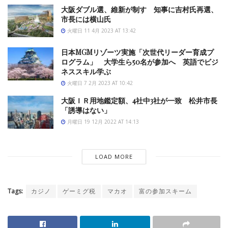
大阪ダブル選、維新が制す 知事に吉村氏再選、
市長には横山氏
火曜日 11 4月 2023 AT 13:42
日本MGMリゾーツ実施「次世代リーダー育成プ
ログラム」 大学生ら50名が参加へ 英語でビジ
ネススキル学ぶ
火曜日 7 2月 2023 AT 10:42
大阪ＩＲ用地鑑定額、4社中3社が一致 松井市長
「誘導はない」
月曜日 19 12月 2022 AT 14:13
LOAD MORE
Tags:
カジノ
ゲーミグ税
マカオ
富の参加スキーム