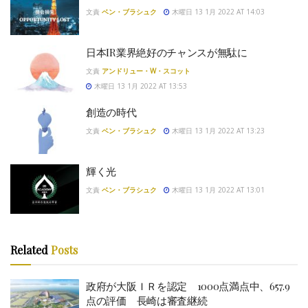
文責
ベン・ブラシュク
木曜日 13 1月 2022 AT 14:03
日本IR業界絶好のチャンスが無駄に
文責
アンドリュー・W・スコット
木曜日 13 1月 2022 AT 13:53
創造の時代
文責
ベン・ブラシュク
木曜日 13 1月 2022 AT 13:23
輝く光
文責
ベン・ブラシュク
木曜日 13 1月 2022 AT 13:01
Related
Posts
政府が大阪ＩＲを認定 1000点満点中、657.9
点の評価 長崎は審査継続