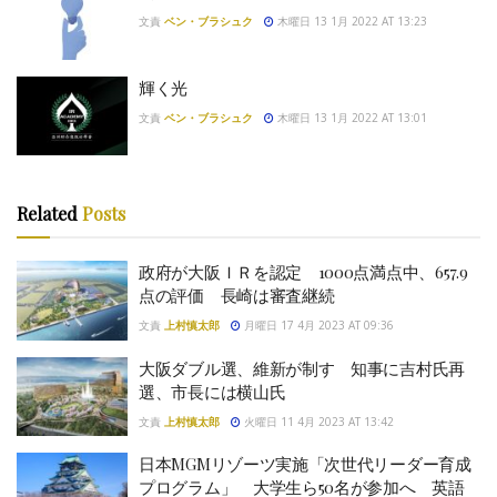
文責
ベン・ブラシュク
木曜日 13 1月 2022 AT 13:23
輝く光
文責
ベン・ブラシュク
木曜日 13 1月 2022 AT 13:01
Related
Posts
政府が大阪ＩＲを認定 1000点満点中、657.9
点の評価 長崎は審査継続
文責
上村慎太郎
月曜日 17 4月 2023 AT 09:36
大阪ダブル選、維新が制す 知事に吉村氏再
選、市長には横山氏
文責
上村慎太郎
火曜日 11 4月 2023 AT 13:42
日本MGMリゾーツ実施「次世代リーダー育成
プログラム」 大学生ら50名が参加へ 英語