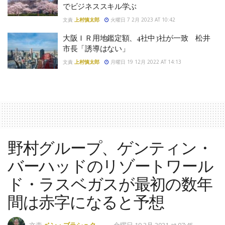
でビジネススキル学ぶ
文責
上村慎太郎
火曜日 7 2月 2023 AT 10:42
大阪ＩＲ用地鑑定額、4社中3社が一致 松井
市長「誘導はない」
文責
上村慎太郎
月曜日 19 12月 2022 AT 14:13
野村グループ、ゲンティン・
バーハッドのリゾートワール
ド・ラスベガスが最初の数年
間は赤字になると予想