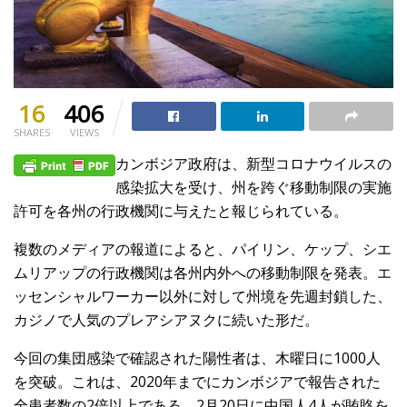
16
406
SHARES
VIEWS
カンボジア政府は、新型コロナウイルスの
感染拡大を受け、州を跨ぐ移動制限の実施
許可を各州の行政機関に与えたと報じられている。
複数のメディアの報道によると、パイリン、ケップ、シエ
ムリアップの行政機関は各州内外への移動制限を発表。エ
ッセンシャルワーカー以外に対して州境を先週封鎖した、
カジノで人気のプレアシアヌクに続いた形だ。
今回の集団感染で確認された陽性者は、木曜日に1000人
を突破。これは、2020年までにカンボジアで報告された
全患者数の2倍以上である。2月20日に中国人4人が賄賂を