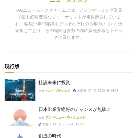
IAGニュースデスクチームには、アジアゲーミング業界
で最も経験豊富なジャーナリストが複数所属していま
す。 幅広い専門知識を持つそれぞれの長年のノウハウが
結集しており、その範囲は多数の国の多種多様なトピッ
クに及びます。
現行版
社説未来に投資
文責
ベン・ブラシュク
木曜日 13 1月 2022 AT 14:03
日本IR業界絶好のチャンスが無駄に
文責
アンドリュー・W・スコット
木曜日 13 1月 2022 AT 13:53
創造の時代