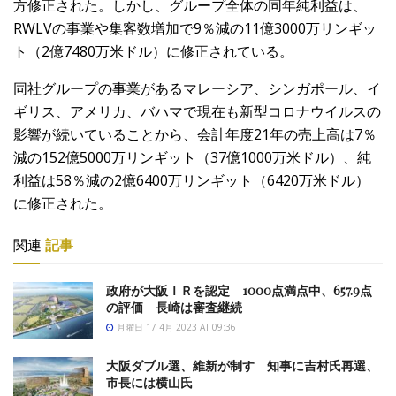
方修正された。しかし、グループ全体の同年純利益は、
RWLVの事業や集客数増加で9％減の11億3000万リンギッ
ト（2億7480万米ドル）に修正されている。
同社グループの事業があるマレーシア、シンガポール、イ
ギリス、アメリカ、バハマで現在も新型コロナウイルスの
影響が続いていることから、会計年度21年の売上高は7％
減の152億5000万リンギット（37億1000万米ドル）、純
利益は58％減の2億6400万リンギット（6420万米ドル）
に修正された。
関連
記事
政府が大阪ＩＲを認定 1000点満点中、657.9点
の評価 長崎は審査継続
月曜日 17 4月 2023 AT 09:36
大阪ダブル選、維新が制す 知事に吉村氏再選、
市長には横山氏