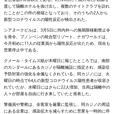
渡して隔離ホテルを抜け出し、複数のナイトクラブを訪れ
たことがこの件の発端となっており、そのうちの2人から
新型コロナウイルスの陽性反応が検出された。
シアヌークビルは、3月5日に州内外への無期限移動禁止令
を発令。プノンペンの統合型リゾート、ナガワールドは、
今月初めに11人の従業員から陽性反応が出たため、現在も
営業停止中である。
クメール・タイムズ紙が木曜日に報じたところでは、南部
のカンダールにあるカジノが隔離施設に指定され、感染症
予防対策の強化を余儀なくされている。同カジノには、火
曜日の時点で64人の新型コロナウイルス陽性患者が収容さ
れていたが、水曜日にはさらに22人増加。当局は隔離中の
人々が部屋を自由に行き来していたと発表した。
警備員や警察は、全客室を厳重に監視し、同カジノの周辺
にある企業は、感染拡大を減らすために営業を一時的に停