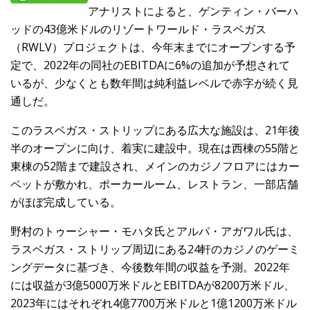
アナリストによると、ゲンティン・バーハ
ッドの43億米ドルのリゾートワールド・ラスベガス
（RWLV）プロジェクトは、今年末までにオープンする予
定で、2022年の同社のEBITDAに6%の追加が予想されて
いるが、少なくとも数年間は純利益レベルで赤字が続く見
通しだ。
このラスベガス・ストリップにある広大な施設は、21年後
半のオープンに向け、着実に建設中。現在は西棟の55階と
東棟の52階まで建設され、メインのカジノフロアにはカー
ペットが敷かれ、ポーカールーム、レストラン、一部店舗
がほぼ完成している。
野村のトゥーシャー・モハタ氏とアルパ・アガワル氏は、
ラスベガス・ストリップ周辺にある24軒のカジノのゲーミ
ングデータに基づき、今後数年間の収益を予測。2022年
には収益が3億5000万米ドルとEBITDAが8200万米ドル、
2023年にはそれぞれ4億7700万米ドルと1億1200万米ドル