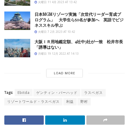
火曜日 11 4月 2023 AT 13:42
日本MGMリゾーツ実施「次世代リーダー育成プ
ログラム」 大学生ら50名が参加へ 英語でビジ
ネススキル学ぶ
火曜日 7 2月 2023 AT 10:42
大阪ＩＲ用地鑑定額、4社中3社が一致 松井市長
「誘導はない」
月曜日 19 12月 2022 AT 14:13
LOAD MORE
Tags:
Ebitda
ゲンティン・バーハッド
ラスベガス
リゾートワールド・ラスベガス
利益
野村