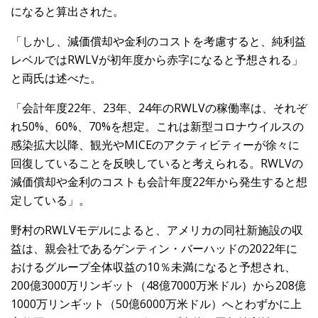
になると算出された。
「しかし、減価償却や金利のコストを考慮すると、純利益
レベルではRWLVが初年度から赤字になると予想される」
と両氏は述べた。
「会計年度22年、23年、24年のRWLVの稼働率は、それぞ
れ50%、60%、70%を想定。これは新型コロナウイルスの
感染拡大以降、観光やMICEのアクティビティーが徐々に
回復していることを反映していると考えられる。RWLVの
減価償却や金利のコストも会計年度22年から発生すると想
定している」。
野村のRWLVモデルによると、アメリカの同社新施設の収
益は、親会社であるゲンティン・バーハッドの2022年に
おけるグループ全体収益の10％未満になると予想され、
200億3000万リンギット（48億7000万米ドル）から208億
1000万リンギット（50億6000万米ドル）へとわずかに上