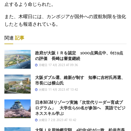
止するよう命じられた。
また、木曜日には、カンボジアが国外への渡航制限を強化
したとも報道されている。
関連
記事
政府が大阪ＩＲを認定 1000点満点中、657.9点
の評価 長崎は審査継続
月曜日 17 4月 2023 AT 09:36
大阪ダブル選、維新が制す 知事に吉村氏再選、
市長には横山氏
火曜日 11 4月 2023 AT 13:42
日本MGMリゾーツ実施「次世代リーダー育成プ
ログラム」 大学生ら50名が参加へ 英語でビジ
ネススキル学ぶ
火曜日 7 2月 2023 AT 10:42
大阪ＩＲ用地鑑定額、4社中3社が一致 松井市長