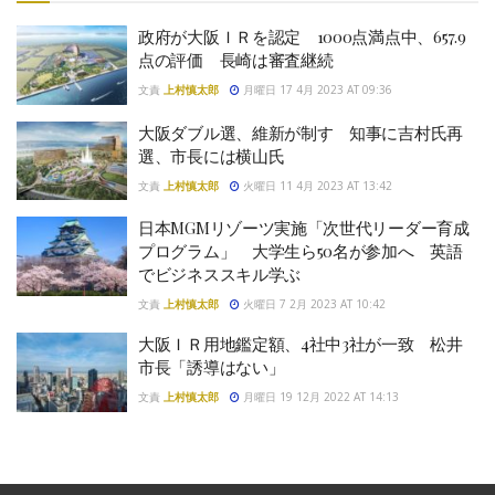
政府が大阪ＩＲを認定 1000点満点中、657.9
点の評価 長崎は審査継続
文責
上村慎太郎
月曜日 17 4月 2023 AT 09:36
大阪ダブル選、維新が制す 知事に吉村氏再
選、市長には横山氏
文責
上村慎太郎
火曜日 11 4月 2023 AT 13:42
日本MGMリゾーツ実施「次世代リーダー育成
プログラム」 大学生ら50名が参加へ 英語
でビジネススキル学ぶ
文責
上村慎太郎
火曜日 7 2月 2023 AT 10:42
大阪ＩＲ用地鑑定額、4社中3社が一致 松井
市長「誘導はない」
文責
上村慎太郎
月曜日 19 12月 2022 AT 14:13