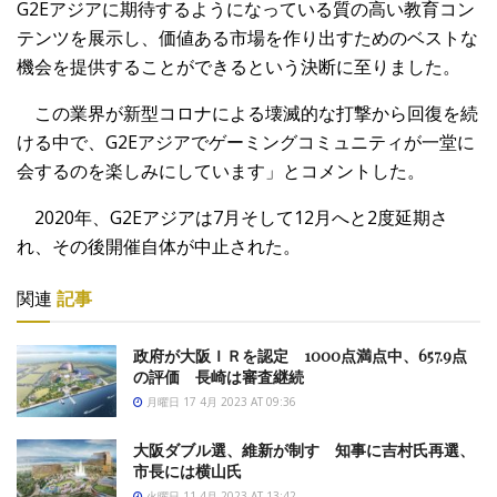
G2Eアジアに期待するようになっている質の高い教育コン
テンツを展示し、価値ある市場を作り出すためのベストな
機会を提供することができるという決断に至りました。
この業界が新型コロナによる壊滅的な打撃から回復を続
ける中で、G2Eアジアでゲーミングコミュニティが一堂に
会するのを楽しみにしています」とコメントした。
2020年、G2Eアジアは7月そして12月へと2度延期さ
れ、その後開催自体が中止された。
関連
記事
政府が大阪ＩＲを認定 1000点満点中、657.9点
の評価 長崎は審査継続
月曜日 17 4月 2023 AT 09:36
大阪ダブル選、維新が制す 知事に吉村氏再選、
市長には横山氏
火曜日 11 4月 2023 AT 13:42