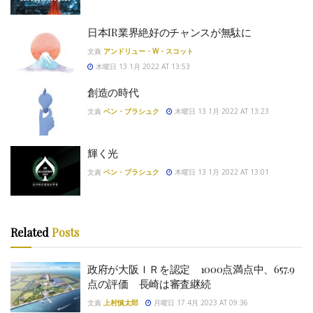
日本IR業界絶好のチャンスが無駄に
文責
アンドリュー・W・スコット
木曜日 13 1月 2022 AT 13:53
創造の時代
文責
ベン・ブラシュク
木曜日 13 1月 2022 AT 13:23
輝く光
文責
ベン・ブラシュク
木曜日 13 1月 2022 AT 13:01
Related
Posts
政府が大阪ＩＲを認定 1000点満点中、657.9
点の評価 長崎は審査継続
文責
上村慎太郎
月曜日 17 4月 2023 AT 09:36