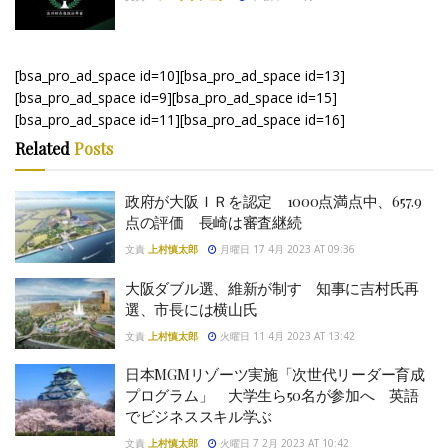
[bsa_pro_ad_space id=10][bsa_pro_ad_space id=13]
[bsa_pro_ad_space id=9][bsa_pro_ad_space id=15]
[bsa_pro_ad_space id=11][bsa_pro_ad_space id=16]
Related
Posts
政府が大阪ＩＲを認定 1000点満点中、657.9
点の評価 長崎は審査継続
文責
上村慎太郎
月曜日 17 4月 2023 AT 09:36
大阪ダブル選、維新が制す 知事に吉村氏再
選、市長には横山氏
文責
上村慎太郎
火曜日 11 4月 2023 AT 13:42
日本MGMリゾーツ実施「次世代リーダー育成
プログラム」 大学生ら50名が参加へ 英語
でビジネススキル学ぶ
文責
上村慎太郎
火曜日 7 2月 2023 AT 10:42