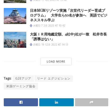
日本MGMリゾーツ実施「次世代リーダー育成プ
ログラム」 大学生ら50名が参加へ 英語でビジ
ネススキル学ぶ
火曜日 7 2月 2023 AT 10:42
大阪ＩＲ用地鑑定額、4社中3社が一致 松井市長
「誘導はない」
月曜日 19 12月 2022 AT 14:13
LOAD MORE
Tags:
G2Eアジア
リード エグジビション
米国ゲーミング協会