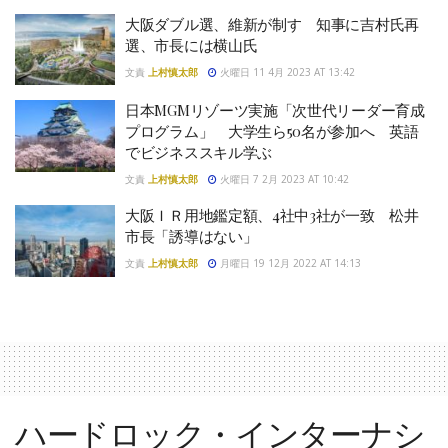
大阪ダブル選、維新が制す 知事に吉村氏再
選、市長には横山氏
文責
上村慎太郎
火曜日 11 4月 2023 AT 13:42
日本MGMリゾーツ実施「次世代リーダー育成
プログラム」 大学生ら50名が参加へ 英語
でビジネススキル学ぶ
文責
上村慎太郎
火曜日 7 2月 2023 AT 10:42
大阪ＩＲ用地鑑定額、4社中3社が一致 松井
市長「誘導はない」
文責
上村慎太郎
月曜日 19 12月 2022 AT 14:13
ハードロック・インターナシ