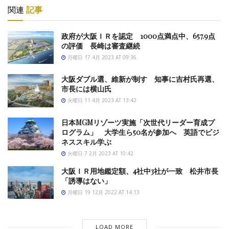
関連
記事
政府が大阪ＩＲを認定 1000点満点中、657.9点
の評価 長崎は審査継続
月曜日 17 4月 2023 AT 09:36
大阪ダブル選、維新が制す 知事に吉村氏再選、
市長には横山氏
火曜日 11 4月 2023 AT 13:42
日本MGMリゾーツ実施「次世代リーダー育成プ
ログラム」 大学生ら50名が参加へ 英語でビジ
ネススキル学ぶ
火曜日 7 2月 2023 AT 10:42
大阪ＩＲ用地鑑定額、4社中3社が一致 松井市長
「誘導はない」
月曜日 19 12月 2022 AT 14:13
LOAD MORE