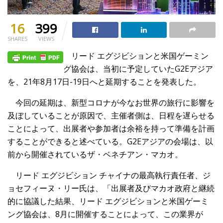
16
399
SHARES
VIEWS
リード エグジビションと米国ゲーミン
グ協会は、当初に予定していたG2Eアジア
を、21年8月17日-19日へと延期することを発表した。
今回の延期は、新型コロナが今なお世界の旅行に影響を
及ぼしていることが原因で、主催者側は、日程を遅らせる
ことによって、出展者や参加者は余裕を持って準備を計画
することができると述べている。G2Eアジアの会場は、以
前から開催されているザ・ベネチアン・マカオ。
リード エグジビション チャイナの最高執行責任者、ジ
ョセフィーヌ・リー氏は、「出展者及びマカオ政府と継続
的に協議した結果、リード エグジビションと米国ゲーミ
ング協会は、8月に開催することによって、この業界が