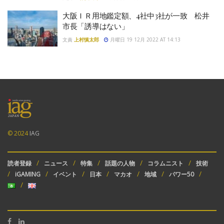
大阪ＩＲ用地鑑定額、4社中3社が一致 松井
市長「誘導はない」
文責
上村慎太郎
月曜日 19 12月 2022 AT 14:13
© 2024
IAG
読者登録
ニュース
特集
話題の人物
コラムニスト
技術
iGAMING
イベント
日本
マカオ
地域
パワー50