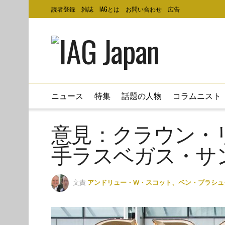
読者登録
雑誌
IAGとは
お問い合わせ
広告
ニュース
特集
話題の人物
コラムニスト
意見：クラウン・
手ラスベガス・サ
文責
アンドリュー・W・スコット、ベン・ブラシュ