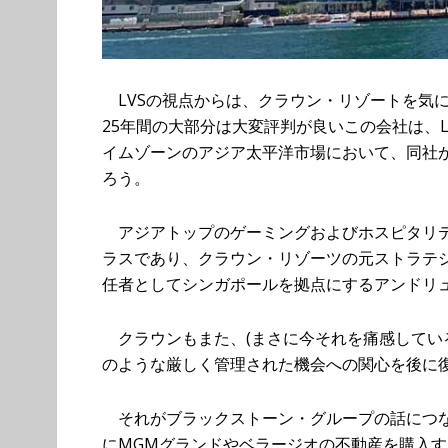
LVSの視点からは、クラウン・リゾートを気
25年間の大部分は大変評判が良いこの会社は、
イムゾーンのアジア太平洋市場において、同社
ろう。
アジアトップのゲーミングおよびホスピタリテ
ラスであり、クラウン・リゾーツの元ストラテジ
任者としてシンガポールを拠点にするアンドリ
クラウンもまた、(まさに今それを痛感している
のような厳しく管理された機会への関心を後に
それがブラックストーン・グループの話につなが
にMGMグランドやベラージオの不動産を購入