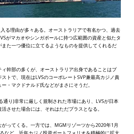
に入る理由が多々ある。オーストラリアで有名かつ、過去
LVSがマカオやシンガポールに持つ広範囲の資産と似たタ
がまた一つ優位に立てるようなものを提供してくれるだ
ィ幹部の多くが、オーストラリア出身であることはプ
ストで、現在はLVSのコーポレートSVP兼最高カジノ責
ュー・マクドナルド氏などがまさにそうだ。
通り)非常に厳しく規制された市場にあり、LVSが日本
復活させた場合には、それはただプラスとなる。
ってくる。一方では、MGMリゾーツから2020年1月
するなど、近年カジノ投資ポートフォリオを積極的に拡大