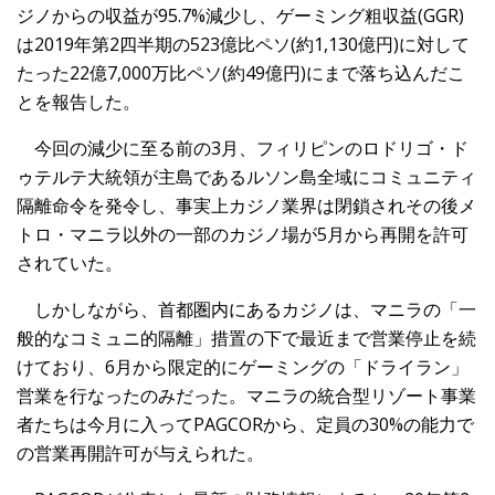
ジノからの収益が95.7%減少し、ゲーミング粗収益(GGR)
は2019年第2四半期の523億比ペソ(約1,130億円)に対して
たった22億7,000万比ペソ(約49億円)にまで落ち込んだこ
とを報告した。
今回の減少に至る前の3月、フィリピンのロドリゴ・ド
ゥテルテ大統領が主島であるルソン島全域にコミュニティ
隔離命令を発令し、事実上カジノ業界は閉鎖されその後メ
トロ・マニラ以外の一部のカジノ場が5月から再開を許可
されていた。
しかしながら、首都圏内にあるカジノは、マニラの「一
般的なコミュニ的隔離」措置の下で最近まで営業停止を続
けており、6月から限定的にゲーミングの「ドライラン」
営業を行なったのみだった。マニラの統合型リゾート事業
者たちは今月に入ってPAGCORから、定員の30%の能力で
の営業再開許可が与えられた。