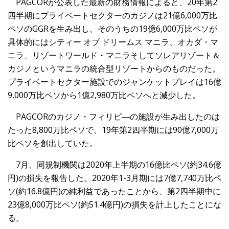
PAGCORが公表した最新の財務情報によると、20年第2
四半期にプライベートセクターのカジノは21億6,000万比
ペソのGGRを生み出し、そのうちの19億6,000万比ペソが
具体的にはシティー オブ ドリームス マニラ、オカダ・マ
ニラ、リゾートワールド・マニラそしてソレアリゾート＆
カジノというマニラの統合型リゾートからのものだった。
プライベートセクター施設でのジャンケットプレイは16億
9,000万比ペソから1億2,980万比ペソへと減少した。
PAGCORのカジノ・フィリピ―の施設が生み出したのは
たった8,800万比ペソで、19年第2四半期には90億7,000万
比ペソを創出していた。
7月、同規制機関は2020年上半期の16億比ペソ(約34.6億
円)の損失を報告した。2020年1-3月期には7億7,740万比ペ
ソ(約16.8億円)の純利益であったことから、第2四半期中に
23億8,000万比ペソ(約51.4億円)の損失を計上したことにな
る。