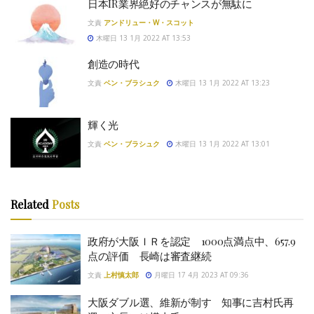
日本IR業界絶好のチャンスが無駄に
文責
アンドリュー・W・スコット
木曜日 13 1月 2022 AT 13:53
創造の時代
文責
ベン・ブラシュク
木曜日 13 1月 2022 AT 13:23
輝く光
文責
ベン・ブラシュク
木曜日 13 1月 2022 AT 13:01
Related
Posts
政府が大阪ＩＲを認定 1000点満点中、657.9
点の評価 長崎は審査継続
文責
上村慎太郎
月曜日 17 4月 2023 AT 09:36
大阪ダブル選、維新が制す 知事に吉村氏再