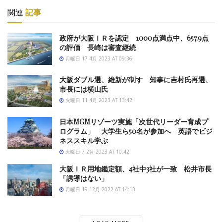
関連
記事
政府が大阪ＩＲを認定 1000点満点中、657.9点
の評価 長崎は審査継続
月曜日 17 4月 2023 AT 09:36
大阪ダブル選、維新が制す 知事に吉村氏再選、
市長には横山氏
火曜日 11 4月 2023 AT 13:42
日本MGMリゾーツ実施「次世代リーダー育成プ
ログラム」 大学生ら50名が参加へ 英語でビジ
ネススキル学ぶ
火曜日 7 2月 2023 AT 10:42
大阪ＩＲ用地鑑定額、4社中3社が一致 松井市長
「誘導はない」
月曜日 19 12月 2022 AT 14:13