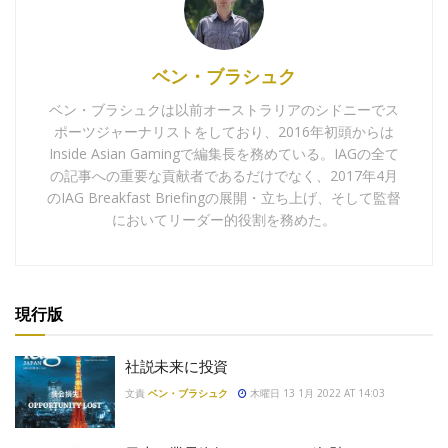
ベン・ブラシュク
ベン・ブラシュクは以前オーストラリアのシドニーでス
ポーツジャーナリストをしており、2016年初頭からは
Inside Asian Gamingで編集長を務めている。IAGの全て
の記事への重要な貢献者であるだけでなく、2017年4月
のIAG Breakfast Briefingの展開・立ち上げ、そして監督
においてリーダー的役割を務めた。
現行版
社説未来に投資
文責
ベン・ブラシュク
木曜日 13 1月 2022 AT 14:03