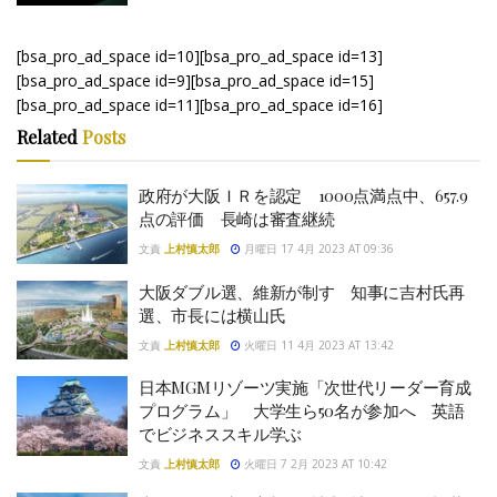
[bsa_pro_ad_space id=10][bsa_pro_ad_space id=13]
[bsa_pro_ad_space id=9][bsa_pro_ad_space id=15]
[bsa_pro_ad_space id=11][bsa_pro_ad_space id=16]
Related
Posts
政府が大阪ＩＲを認定 1000点満点中、657.9
点の評価 長崎は審査継続
文責
上村慎太郎
月曜日 17 4月 2023 AT 09:36
大阪ダブル選、維新が制す 知事に吉村氏再
選、市長には横山氏
文責
上村慎太郎
火曜日 11 4月 2023 AT 13:42
日本MGMリゾーツ実施「次世代リーダー育成
プログラム」 大学生ら50名が参加へ 英語
でビジネススキル学ぶ
文責
上村慎太郎
火曜日 7 2月 2023 AT 10:42