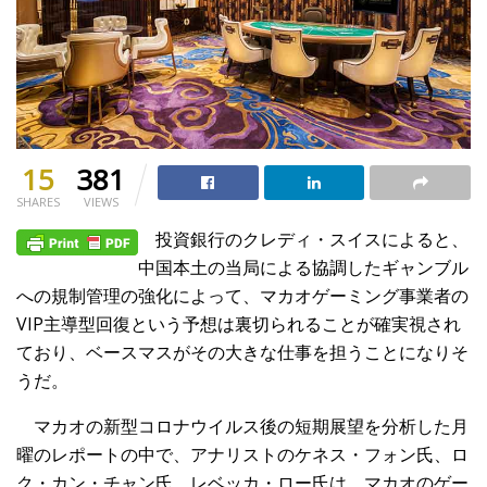
15
381
SHARES
VIEWS
投資銀行のクレディ・スイスによると、
中国本土の当局による協調したギャンブル
への規制管理の強化によって、マカオゲーミング事業者の
VIP主導型回復という予想は裏切られることが確実視され
ており、ベースマスがその大きな仕事を担うことになりそ
うだ。
マカオの新型コロナウイルス後の短期展望を分析した月
曜のレポートの中で、アナリストのケネス・フォン氏、ロ
ク・カン・チャン氏、レベッカ・ロー氏は、マカオのゲー