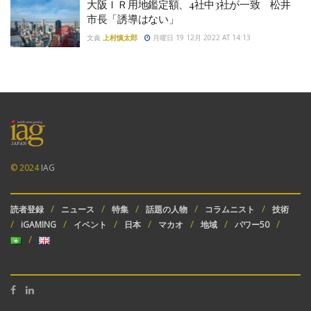
大阪ＩＲ用地鑑定額、4社中3社が一致 松井
市長「誘導はない」
文責
上村慎太郎
月曜日 19 12月 2022 AT 14:13
© 2024
IAG
読者登録
ニュース
特集
話題の人物
コラムニスト
技術
iGAMING
イベント
日本
マカオ
地域
パワー50