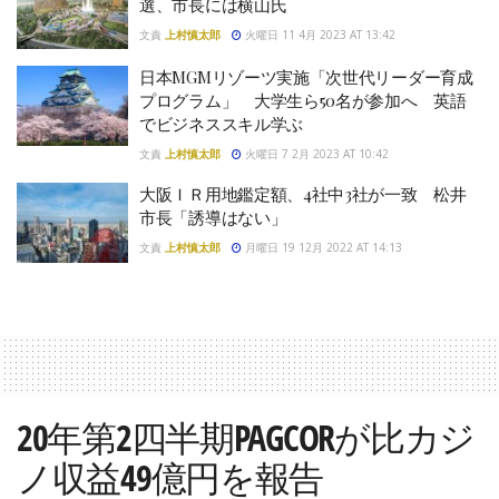
選、市長には横山氏
文責
上村慎太郎
火曜日 11 4月 2023 AT 13:42
日本MGMリゾーツ実施「次世代リーダー育成
プログラム」 大学生ら50名が参加へ 英語
でビジネススキル学ぶ
文責
上村慎太郎
火曜日 7 2月 2023 AT 10:42
大阪ＩＲ用地鑑定額、4社中3社が一致 松井
市長「誘導はない」
文責
上村慎太郎
月曜日 19 12月 2022 AT 14:13
20年第2四半期PAGCORが比カジ
ノ収益49億円を報告