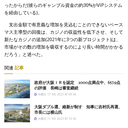
ったからだ(彼らのギャンブル資金の約30%がVIPシステム
を経由している)。
支出金額で有意義な増加を見込むことのできないベース
マス主導型の回復は、カジノの収益性を低下させ、そして
新たなカジノの追加(2021年に3つの新プロジェクト)は、
市場がその数の増加を吸収するのにより長い時間がかかる
だろう」と述べた。
関連
記事
政府が大阪ＩＲを認定 1000点満点中、657.9点
の評価 長崎は審査継続
月曜日 17 4月 2023 AT 09:36
大阪ダブル選、維新が制す 知事に吉村氏再選、
市長には横山氏
火曜日 11 4月 2023 AT 13:42