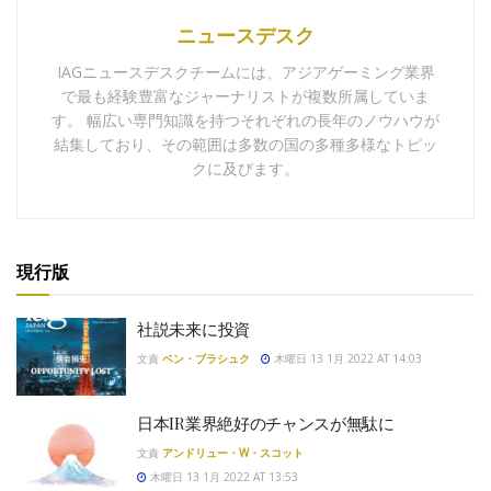
ニュースデスク
IAGニュースデスクチームには、アジアゲーミング業界
で最も経験豊富なジャーナリストが複数所属していま
す。 幅広い専門知識を持つそれぞれの長年のノウハウが
結集しており、その範囲は多数の国の多種多様なトピッ
クに及びます。
現行版
社説未来に投資
文責
ベン・ブラシュク
木曜日 13 1月 2022 AT 14:03
日本IR業界絶好のチャンスが無駄に
文責
アンドリュー・W・スコット
木曜日 13 1月 2022 AT 13:53