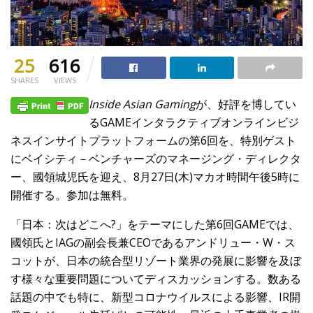
25
616
SHARES
VIEWS
Inside Asian Gaming
が、好評を博してい
るGAMEインタラクティブオンラインビジ
ネスインサイトプラットフォームの第6回を、特別ゲスト
にベイシティ－ベンチャーズのマネージング・ディレクタ
ー、國領城児氏を迎え、8月27日(木)マカオ時間午後5時に
開催する。参加は無料。
「日本：次はどこへ?」をテーマにした第6回GAMEでは、
國領氏とIAGの副会長兼CEOであるアンドリュー・W・ス
コットが、日本の統合型リゾート業界の発展に影響を及ぼ
す様々な重要問題についてディスカッションする。数ある
話題の中でも特に、新型コロナウイルスによる影響、IR開