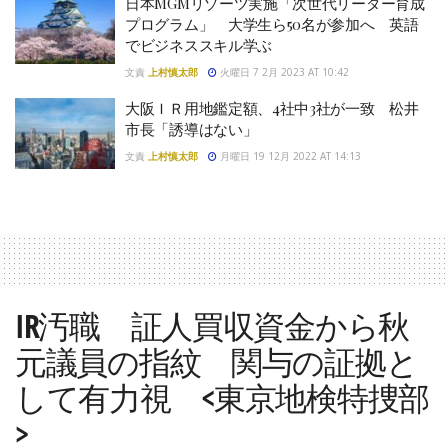
日本MGMリゾーツ実施「次世代リーダー育成
プログラム」 大学生ら50名が参加へ 英語
でビジネススキル学ぶ
文責
上村慎太郎
火曜日 7 2月 2023 AT 10:42
大阪ＩＲ用地鑑定額、4社中3社が一致 松井
市長「誘導はない」
文責
上村慎太郎
月曜日 19 12月 2022 AT 14:13
IR汚職 証人買収資金から秋
元議員の指紋 関与の証拠と
して有力視 <東京地検特捜部
>