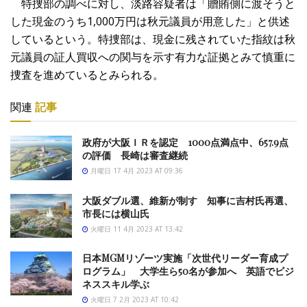
特捜部の調べに対し、淡路容疑者は「贈賄側に渡そうと
した現金のうち1,000万円は秋元議員が用意した」と供述
しているという。特捜部は、現金に残されていた指紋は秋
元議員の証人買収への関与を示す有力な証拠とみて慎重に
捜査を進めているとみられる。
関連
記事
政府が大阪ＩＲを認定 1000点満点中、657.9点
の評価 長崎は審査継続
月曜日 17 4月 2023 AT 09:36
大阪ダブル選、維新が制す 知事に吉村氏再選、
市長には横山氏
火曜日 11 4月 2023 AT 13:42
日本MGMリゾーツ実施「次世代リーダー育成プ
ログラム」 大学生ら50名が参加へ 英語でビジ
ネススキル学ぶ
火曜日 7 2月 2023 AT 10:42