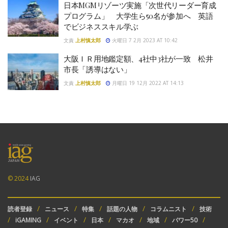
日本MGMリゾーツ実施「次世代リーダー育成
プログラム」 大学生ら50名が参加へ 英語
でビジネススキル学ぶ
文責
上村慎太郎
火曜日 7 2月 2023 AT 10:42
大阪ＩＲ用地鑑定額、4社中3社が一致 松井
市長「誘導はない」
文責
上村慎太郎
月曜日 19 12月 2022 AT 14:13
© 2024
IAG
読者登録
ニュース
特集
話題の人物
コラムニスト
技術
iGAMING
イベント
日本
マカオ
地域
パワー50