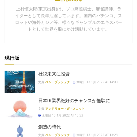
上村慎太郎(東京出身)は、プロ麻雀棋士、麻雀講師、ラ
イターとして長年活躍しています。国内のパチンコ、ス
ロットや海外カジノ等、様々なギャンブルのエキスパー
トとして世界を股にかけ活動しています。
現行版
社説未来に投資
文責
ベン・ブラシュク
木曜日 13 1月 2022 AT 14:03
日本IR業界絶好のチャンスが無駄に
文責
アンドリュー・W・スコット
木曜日 13 1月 2022 AT 13:53
創造の時代
文責
ベン・ブラシュク
木曜日 13 1月 2022 AT 13:23