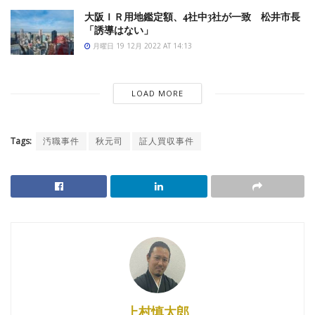
大阪ＩＲ用地鑑定額、4社中3社が一致 松井市長
「誘導はない」
月曜日 19 12月 2022 AT 14:13
LOAD MORE
Tags:
汚職事件
秋元司
証人買収事件
上村慎太郎