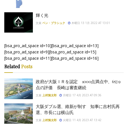
輝く光
文責
ベン・ブラシュク
木曜日 13 1月 2022 AT 13:01
[bsa_pro_ad_space id=10][bsa_pro_ad_space id=13]
[bsa_pro_ad_space id=9][bsa_pro_ad_space id=15]
[bsa_pro_ad_space id=11][bsa_pro_ad_space id=16]
Related
Posts
政府が大阪ＩＲを認定 1000点満点中、657.9
点の評価 長崎は審査継続
文責
上村慎太郎
月曜日 17 4月 2023 AT 09:36
大阪ダブル選、維新が制す 知事に吉村氏再
選、市長には横山氏
文責
上村慎太郎
火曜日 11 4月 2023 AT 13:42