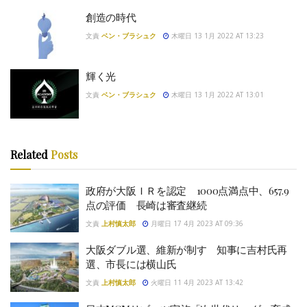
創造の時代
文責
ベン・ブラシュク
木曜日 13 1月 2022 AT 13:23
輝く光
文責
ベン・ブラシュク
木曜日 13 1月 2022 AT 13:01
Related
Posts
政府が大阪ＩＲを認定 1000点満点中、657.9
点の評価 長崎は審査継続
文責
上村慎太郎
月曜日 17 4月 2023 AT 09:36
大阪ダブル選、維新が制す 知事に吉村氏再
選、市長には横山氏
文責
上村慎太郎
火曜日 11 4月 2023 AT 13:42