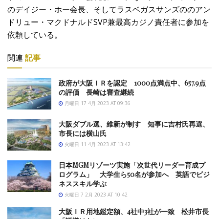
のデイジー・ホー会長、そしてラスベガスサンズののアン
ドリュー・マクドナルドSVP兼最高カジノ責任者に参加を
依頼している。
関連
記事
政府が大阪ＩＲを認定 1000点満点中、657.9点
の評価 長崎は審査継続
月曜日 17 4月 2023 AT 09:36
大阪ダブル選、維新が制す 知事に吉村氏再選、
市長には横山氏
火曜日 11 4月 2023 AT 13:42
日本MGMリゾーツ実施「次世代リーダー育成プ
ログラム」 大学生ら50名が参加へ 英語でビジ
ネススキル学ぶ
火曜日 7 2月 2023 AT 10:42
大阪ＩＲ用地鑑定額、4社中3社が一致 松井市長