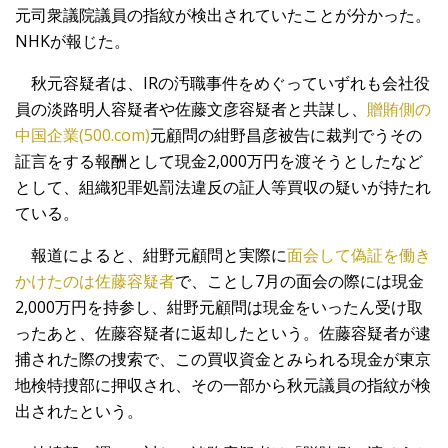
元司衆議院議員の指紋が検出されていたことが分かった。
NHKが報じた。
秋元容疑者は、IRの汚職事件をめぐっていずれも会社役
員の淡路明人容疑者や佐藤文彦容疑者と共謀し、
贈賄側の
中国企業(500.com)
元顧問の紺野昌彦被告に裁判でうその
証言をする報酬として現金2,000万円を渡そうとしたなど
として、組織犯罪処罰法違反の証人等買収の疑いが持たれ
ている。
報道によると、紺野元顧問と実際に
面会して偽証を働き
かけたのは佐藤容疑者
で、ことし7月の面会の際には現金
2,000万円を持参し、紺野元顧問は現金をいったん受け取
ったあと、佐藤容疑者に返却したという。佐藤容疑者が逮
捕された際の捜索で、この買収資金とみられる現金が東京
地検特捜部に押収され、その一部から秋元議員の指紋が検
出されたという。