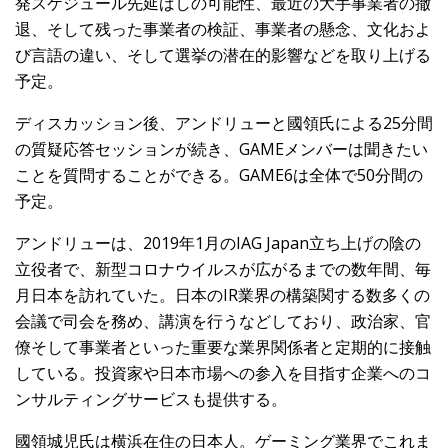
発スケジュール先延ばしの可能性、最近の大手事業者の撤
退、そして残った事業者の検証、事業者の懸念、文化およ
び言語の違い、そして選挙の潜在的影響などを取り上げる
予定。
ディスカッション後、アンドリューと國領氏による25分間
の質疑応答セッションが続き、GAMEメンバーは聞きたい
ことを質問することができる。GAME6は全体で50分間の
予定。
アンドリューは、2019年1月のIAG Japan立ち上げの陰の
立役者で、新型コロナウイルスが広がるまでの数年間、毎
月日本を訪れていた。日本のIR業界の構築関する数多くの
会議で司会を務め、講演を行うなどしており、政治家、官
僚そして事業者といった重要な業界関係者と定期的に接触
している。投資家や日本市場への参入を目指す企業へのコ
ンサルティングサービスも提供する。
國領城児氏は横浜在住の日本人。ゲーミング業界でこれま