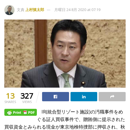
文責
上村慎太郎
月曜日 24 8月 2020 at 07:19
13
327
SHARES
VIEWS
IR(統合型リゾート施設)の汚職事件をめ
ぐる証人買収事件で、贈賄側に提示された
買収資金とみられる現金が東京地検特捜部に押収され、秋