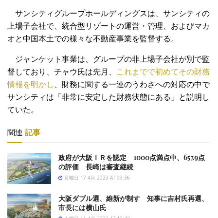
サンシティグループホールディングスは、サンシティの
上場子会社で、統合型リゾートの運営・管理、およびマカ
オと中国本土での様々な不動産事業を監督する。
ジャンケット事業は、グループの非上場子会社が別で監
督しており、チャウ氏は先月、
これまでで初めてその財務
情報を明かし
、財務に関する一連のうわさへの対応の中で
サンシティは「非常に安定した財務状態にある」と説明し
ていた。
関連
記事
政府が大阪ＩＲを認定 1000点満点中、657.9点
の評価 長崎は審査継続
月曜日 17 4月 2023 AT 09:36
大阪ダブル選、維新が制す 知事に吉村氏再選、
市長には横山氏