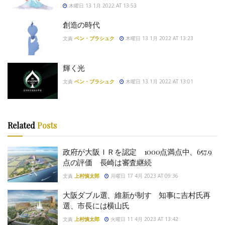
木曜日 13 1月 2022 AT 13:53
創造の時代
文責
ベン・ブラシュク
木曜日 13 1月 2022 AT 13:23
輝く光
文責
ベン・ブラシュク
木曜日 13 1月 2022 AT 13:01
Related
Posts
政府が大阪ＩＲを認定 1000点満点中、657.9
点の評価 長崎は審査継続
文責
上村慎太郎
月曜日 17 4月 2023 AT 09:36
大阪ダブル選、維新が制す 知事に吉村氏再
選、市長には横山氏
文責
上村慎太郎
火曜日 11 4月 2023 AT 13:42