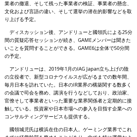
業者の撤退、そして残った事業者の検証、事業者の懸念、
文化および言語の違い、そして選挙の潜在的影響などを取
り上げる予定。
ディスカッション後、アンドリューと國領氏による25分
間の質疑応答セッションが続き、GAMEメンバーは聞きた
いことを質問することができる。GAME6は全体で50分間
の予定。
アンドリューは、2019年1月のIAG Japan立ち上げの陰
の立役者で、新型コロナウイルスが広がるまでの数年間、
毎月日本を訪れていた。日本のIR業界の構築関する数多く
の会議で司会を務め、講演を行うなどしており、政治家、
官僚そして事業者といった重要な業界関係者と定期的に接
触している。投資家や日本市場への参入を目指す企業への
コンサルティングサービスも提供する。
國領城児氏は横浜在住の日本人。ゲーミング業界でこれ