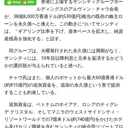
香港に上場するサンシティグループホー
ルディングスのアルヴィン・チャウ会長
が、38億8,000万香港ドル(約530億円)相当の既存の株主ロ
ーンを永久債へと換えた。この動きについてサンシティ
は、「ギアリング比率を下げ、資本ベースを拡大し、純資
産残高を強化する」と話す。
同グループは、火曜発行された永久債には満期がなく、
サンシティには、10年目以降利息と元本を返済するかどう
かの選択肢が与えられていると述べた。
チャウ氏はまた、個人のポケットから最大60億香港ドル
(約815億円)の追加資金を、追加の永久債という形で提供
することも約束している。
追加資金は、ベトナムのホイアナ、ロシアのティグレ
デ クリスタル、そしてマニラのウェストサイドシティ・
リゾートワールドでの7億米ドル(約740億円)をかけたホテ
ル及びカジノ開発を含むサンシティの統合型リゾートプロ