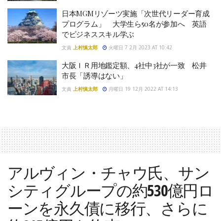
日本MGMリゾーツ実施「次世代リーダー育成
プログラム」 大学生ら50名が参加へ 英語
でビジネススキル学ぶ
文責
上村慎太郎
火曜日 7 2月 2023 AT 10:42
大阪ＩＲ用地鑑定額、4社中3社が一致 松井
市長「誘導はない」
文責
上村慎太郎
月曜日 19 12月 2022 AT 14:13
アルヴィン・チャウ氏、サン
シティグループの約530億円ロ
ーンを永久債に移行、さらに