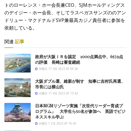
トのローレンス・ホー会長兼CEO、SJMホールディングス
のデイジー・ホー会長、そしてラスベガスサンズののアン
ドリュー・マクドナルドSVP兼最高カジノ責任者に参加を
依頼している。
関連
記事
政府が大阪ＩＲを認定 1000点満点中、657.9点
の評価 長崎は審査継続
月曜日 17 4月 2023 AT 09:36
大阪ダブル選、維新が制す 知事に吉村氏再選、
市長には横山氏
火曜日 11 4月 2023 AT 13:42
日本MGMリゾーツ実施「次世代リーダー育成プ
ログラム」 大学生ら50名が参加へ 英語でビジ
ネススキル学ぶ
火曜日 7 2月 2023 AT 10:42