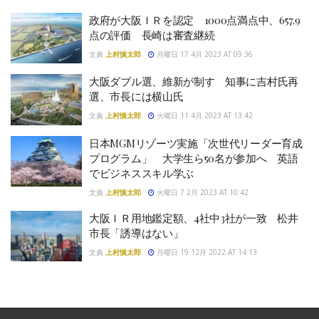
政府が大阪ＩＲを認定 1000点満点中、657.9
点の評価 長崎は審査継続
文責
上村慎太郎
月曜日 17 4月 2023 AT 09:36
大阪ダブル選、維新が制す 知事に吉村氏再
選、市長には横山氏
文責
上村慎太郎
火曜日 11 4月 2023 AT 13:42
日本MGMリゾーツ実施「次世代リーダー育成
プログラム」 大学生ら50名が参加へ 英語
でビジネススキル学ぶ
文責
上村慎太郎
火曜日 7 2月 2023 AT 10:42
大阪ＩＲ用地鑑定額、4社中3社が一致 松井
市長「誘導はない」
文責
上村慎太郎
月曜日 19 12月 2022 AT 14:13