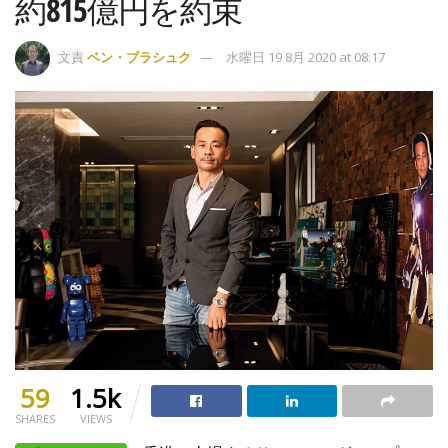
約815億円を約束
文責
ベン・ブラシュク
水曜日 19 8月 2020 at 08:17
59
1.5k
SHARES
VIEWS