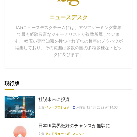
ニュースデスク
IAGニュースデスクチームには、アジアゲーミング業界
で最も経験豊富なジャーナリストが複数所属していま
す。 幅広い専門知識を持つそれぞれの長年のノウハウが
結集しており、その範囲は多数の国の多種多様なトピッ
クに及びます。
現行版
社説未来に投資
文責
ベン・ブラシュク
木曜日 13 1月 2022 AT 14:03
日本IR業界絶好のチャンスが無駄に
文責
アンドリュー・W・スコット