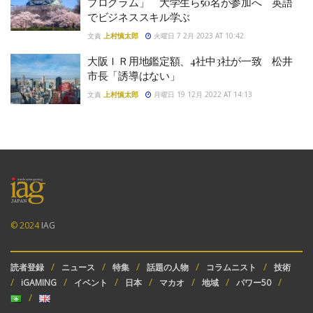
プログラム」 大学生ら50名が参加へ 英語
でビジネススキル学ぶ
文責
上村慎太郎
火曜日 7 2月 2023 AT 10:42
大阪ＩＲ用地鑑定額、4社中3社が一致 松井
市長「誘導はない」
文責
上村慎太郎
月曜日 19 12月 2022 AT 14:13
© 2024
IAG
読者登録
ニュース
特集
話題の人物
コラムニスト
技術
iGAMING
イベント
日本
マカオ
地域
パワー50