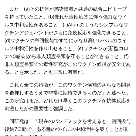
また、(a)その抗体が感染患者と共通の結合エピトープ
を持っていたこと、(b)優れた液性応答に伴う強力なウイ
ルス中和活性があること、(c)Alumのようなシンプルなワ
クチンアジュバントがさらに免疫反応を強化できること、
(d)ワクチンの単回投与ですでにかなり高いレベルのウイ
ルス中和活性を作り出せること、(e)ワクチンが(新型コロ
ナの)感染jから非人類霊長類を守ることができること、(f)
非人類霊長類での毒性研究がこのワクチン候補が安全であ
ることを示したことも非常に有望だ。
これら全ての特徴が、このワクチン候補のさらなる開発
を後押しするうえで非常に期待できるものだ」と述べた。
この研究はまた、どれだけ早くこのワクチンが抗体反応を
刺激したかの重要性も強調した。
同研究は、「現在のパンデミックを考えると、初回投与
後約7日間で、ある種のウイルス中和活性を築くことが非