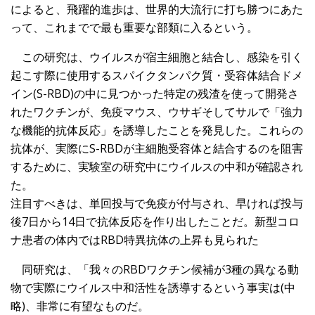
によると、飛躍的進歩は、世界的大流行に打ち勝つにあた
って、これまでで最も重要な部類に入るという。
この研究は、ウイルスが宿主細胞と結合し、感染を引く
起こす際に使用するスパイクタンパク質・受容体結合ドメ
イン(S-RBD)の中に見つかった特定の残渣を使って開発さ
れたワクチンが、免疫マウス、ウサギそしてサルで「強力
な機能的抗体反応」を誘導したことを発見した。これらの
抗体が、実際にS-RBDが主細胞受容体と結合するのを阻害
するために、実験室の研究中にウイルスの中和が確認され
た。
注目すべきは、単回投与で免疫が付与され、早ければ投与
後7日から14日で抗体反応を作り出したことだ。新型コロ
ナ患者の体内ではRBD特異抗体の上昇も見られた
同研究は、「我々のRBDワクチン候補が3種の異なる動
物で実際にウイルス中和活性を誘導するという事実は(中
略)、非常に有望なものだ。