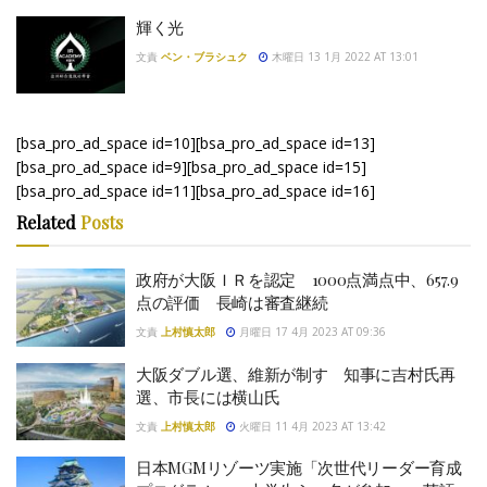
輝く光
文責
ベン・ブラシュク
木曜日 13 1月 2022 AT 13:01
[bsa_pro_ad_space id=10][bsa_pro_ad_space id=13]
[bsa_pro_ad_space id=9][bsa_pro_ad_space id=15]
[bsa_pro_ad_space id=11][bsa_pro_ad_space id=16]
Related
Posts
政府が大阪ＩＲを認定 1000点満点中、657.9
点の評価 長崎は審査継続
文責
上村慎太郎
月曜日 17 4月 2023 AT 09:36
大阪ダブル選、維新が制す 知事に吉村氏再
選、市長には横山氏
文責
上村慎太郎
火曜日 11 4月 2023 AT 13:42
日本MGMリゾーツ実施「次世代リーダー育成