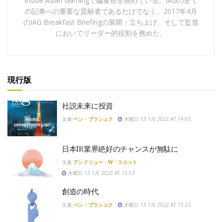
Inside Asian Gamingで編集長を務めている。IAGの全て
の記事への重要な貢献者であるだけでなく、2017年4月
のIAG Breakfast Briefingの展開・立ち上げ、そして監督
においてリーダー的役割を務めた。
現行版
社説未来に投資
文責
ベン・ブラシュク
木曜日 13 1月 2022 AT 14:03
日本IR業界絶好のチャンスが無駄に
文責
アンドリュー・W・スコット
木曜日 13 1月 2022 AT 13:53
創造の時代
文責
ベン・ブラシュク
木曜日 13 1月 2022 AT 13:23