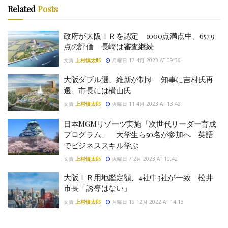
Related
Posts
政府が大阪ＩＲを認定 1000点満点中、657.9
点の評価 長崎は審査継続
文責
上村慎太郎
月曜日 17 4月 2023 AT 09:36
大阪ダブル選、維新が制す 知事に吉村氏再
選、市長には横山氏
文責
上村慎太郎
火曜日 11 4月 2023 AT 13:42
日本MGMリゾーツ実施「次世代リーダー育成
プログラム」 大学生ら50名が参加へ 英語
でビジネススキル学ぶ
文責
上村慎太郎
火曜日 7 2月 2023 AT 10:42
大阪ＩＲ用地鑑定額、4社中3社が一致 松井
市長「誘導はない」
文責
上村慎太郎
月曜日 19 12月 2022 AT 14:13