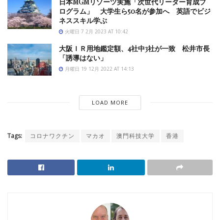
日本MGMリゾーツ実施「次世代リーダー育成プ
ログラム」 大学生ら50名が参加へ 英語でビジ
ネススキル学ぶ
火曜日 7 2月 2023 AT 10:42
大阪ＩＲ用地鑑定額、4社中3社が一致 松井市長
「誘導はない」
月曜日 19 12月 2022 AT 14:13
LOAD MORE
Tags:
コロナワクチン
マカオ
澳門科技大学
香港