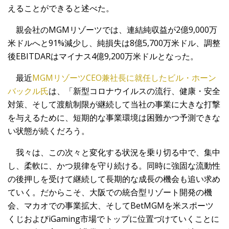
えることができると述べた。
親会社のMGMリゾーツでは、連結純収益が2億9,000万
米ドルへと91%減少し、純損失は8億5,700万米ドル、調整
後EBITDARはマイナス4億9,200万米ドルとなった。
最近
MGMリゾーツCEO兼社長に就任したビル・ホーン
バックル氏
は、「新型コロナウイルスの流行、健康・安全
対策、そして渡航制限が継続して当社の事業に大きな打撃
を与えるために、短期的な事業環境は困難かつ予測できな
い状態が続くだろう。
我々は、この次々と変化する状況を乗り切る中で、集中
し、柔軟に、かつ規律を守り続ける。同時に強固な流動性
の後押しを受けて継続して長期的な成長の機会も追い求め
ていく。だからこそ、大阪での統合型リゾート開発の機
会、マカオでの事業拡大、そしてBetMGMを米スポーツ
くじおよびiGaming市場でトップに位置づけていくことに