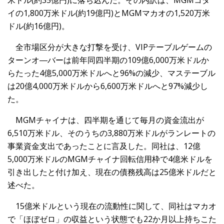
米ドル(約35億円)に落ち込んだ。その内訳は、MGMコタ
イの1,800万米ドル(約19億円)とMGMマカオの1,520万米
ドル(約16億円)。
全市場区分が大きな打撃を受け、VIPテーブルゲームの
ターンオ―バーは前年同四半期の109億6,000万米ドルか
らたった4億5,000万米ドルへと96%の減少、マステーブル
は20億4,000万米ドルから6,600万米ドルへと97%減少し
た。
MGMチャイナは、四半期を通じて毎月の資金流出が
6,510万米ドル、そのうちの3,880万米ドルがランレートの
事業資金支出であったことに言及した。同社は、12億
5,000万米ドルのMGMチャイナ回転信用枠で4億米ドルを
引き出したと付け加え、現在の債務残高は25億米ドルだと
述べた。
15億米ドルという現在の流動性に関して、同社はマカオ
で「ほぼゼロ」の収益という状態でも22か月以上持ちこた