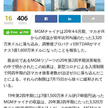
16
406
SHARES
VIEWS
MGMチャイナは20年4-6月期、マカオIR
からの収益が前年比95%減のたった3,320
万米ドルに落ち込み、調整後プロパティEBITDARがマイ
ナス1億1,600万米ドルになったことを報告した。
親会社であるMGMリゾーツの20年第2四半期決算報告
の中で明かされたこの結果は、新型コロナによる入境制限
で同四半期の訪マカオ旅客者数がほぼゼロに落ち込んだこ
とによる。それらの制限は7月15日から徐々に緩和されて
いる。
19年第2四半期には7億1,500万米ドル(約748億円)あった
MGMチャイナの収益は、20年第2四半期にたった3,320万