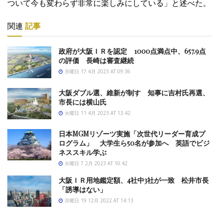
ついて今も変わらず非常に楽しみにしている」と述べた。
関連
記事
政府が大阪ＩＲを認定 1000点満点中、657.9点
の評価 長崎は審査継続
月曜日 17 4月 2023 AT 09:36
大阪ダブル選、維新が制す 知事に吉村氏再選、
市長には横山氏
火曜日 11 4月 2023 AT 13:42
日本MGMリゾーツ実施「次世代リーダー育成プ
ログラム」 大学生ら50名が参加へ 英語でビジ
ネススキル学ぶ
火曜日 7 2月 2023 AT 10:42
大阪ＩＲ用地鑑定額、4社中3社が一致 松井市長
「誘導はない」
月曜日 19 12月 2022 AT 14:13