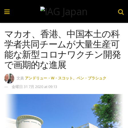
マカオ、香港、中国本土の科
学者共同チームが大量生産可
能な新型コロナワクチン開発
で画期的な進展
文責
アンドリュー・W・スコット、ベン・ブラシュク
金曜日 31 7月 2020 at 09:13