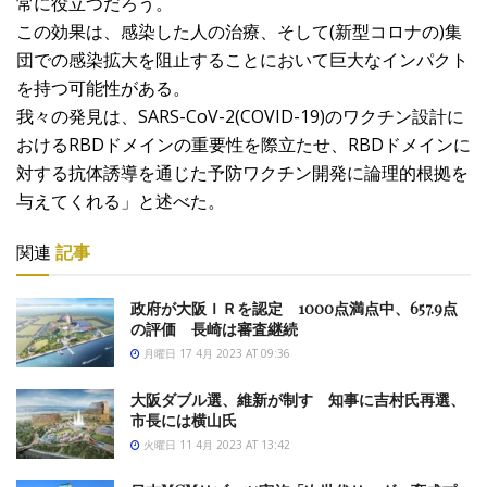
常に役立つだろう。
この効果は、感染した人の治療、そして(新型コロナの)集
団での感染拡大を阻止することにおいて巨大なインパクト
を持つ可能性がある。
我々の発見は、SARS-CoV-2(COVID-19)のワクチン設計に
おけるRBDドメインの重要性を際立たせ、RBDドメインに
対する抗体誘導を通じた予防ワクチン開発に論理的根拠を
与えてくれる」と述べた。
関連
記事
政府が大阪ＩＲを認定 1000点満点中、657.9点
の評価 長崎は審査継続
月曜日 17 4月 2023 AT 09:36
大阪ダブル選、維新が制す 知事に吉村氏再選、
市長には横山氏
火曜日 11 4月 2023 AT 13:42