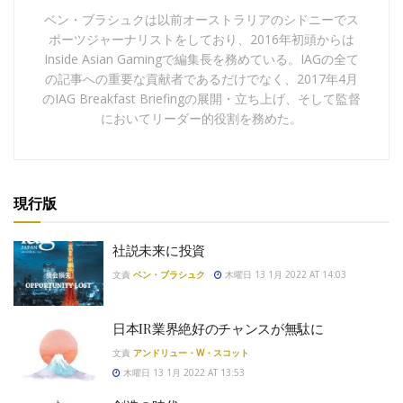
ベン・ブラシュクは以前オーストラリアのシドニーでス
ポーツジャーナリストをしており、2016年初頭からは
Inside Asian Gamingで編集長を務めている。IAGの全て
の記事への重要な貢献者であるだけでなく、2017年4月
のIAG Breakfast Briefingの展開・立ち上げ、そして監督
においてリーダー的役割を務めた。
現行版
社説未来に投資
文責
ベン・ブラシュク
木曜日 13 1月 2022 AT 14:03
日本IR業界絶好のチャンスが無駄に
文責
アンドリュー・W・スコット
木曜日 13 1月 2022 AT 13:53