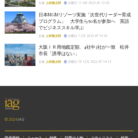
文責
上村慎太郎
火曜日 11 4月 2023 AT 13:42
日本MGMリゾーツ実施「次世代リーダー育成
プログラム」 大学生ら50名が参加へ 英語
でビジネススキル学ぶ
文責
上村慎太郎
火曜日 7 2月 2023 AT 10:42
大阪ＩＲ用地鑑定額、4社中3社が一致 松井
市長「誘導はない」
文責
上村慎太郎
月曜日 19 12月 2022 AT 14:13
© 2024
IAG
読者登録
ニュース
特集
話題の人物
コラムニスト
技術