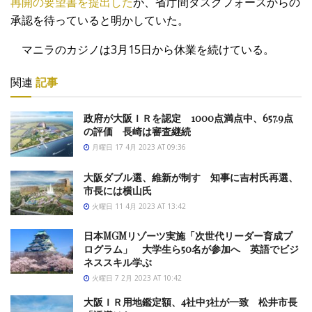
再開の要望書を提出した
が、省庁間タスクフォースからの
承認を待っていると明かしていた。
マニラのカジノは3月15日から休業を続けている。
関連
記事
政府が大阪ＩＲを認定 1000点満点中、657.9点
の評価 長崎は審査継続
月曜日 17 4月 2023 AT 09:36
大阪ダブル選、維新が制す 知事に吉村氏再選、
市長には横山氏
火曜日 11 4月 2023 AT 13:42
日本MGMリゾーツ実施「次世代リーダー育成プ
ログラム」 大学生ら50名が参加へ 英語でビジ
ネススキル学ぶ
火曜日 7 2月 2023 AT 10:42
大阪ＩＲ用地鑑定額、4社中3社が一致 松井市長