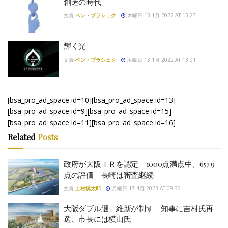
創造の時代
文責
ベン・ブラシュク
木曜日 13 1月 2022 AT 13:23
輝く光
文責
ベン・ブラシュク
木曜日 13 1月 2022 AT 13:01
[bsa_pro_ad_space id=10][bsa_pro_ad_space id=13]
[bsa_pro_ad_space id=9][bsa_pro_ad_space id=15]
[bsa_pro_ad_space id=11][bsa_pro_ad_space id=16]
Related
Posts
政府が大阪ＩＲを認定 1000点満点中、657.9
点の評価 長崎は審査継続
文責
上村慎太郎
月曜日 17 4月 2023 AT 09:36
大阪ダブル選、維新が制す 知事に吉村氏再
選、市長には横山氏