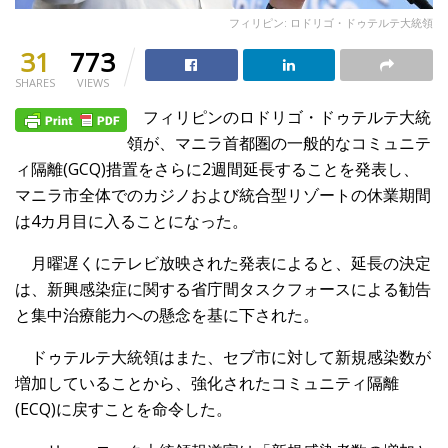
フィリピン: ロドリゴ・ドゥテルテ大統領
31
773
SHARES
VIEWS
フィリピンのロドリゴ・ドゥテルテ大統
領が、マニラ首都圏の一般的なコミュニテ
ィ隔離(GCQ)措置をさらに2週間延長することを発表し、
マニラ市全体でのカジノおよび統合型リゾートの休業期間
は4カ月目に入ることになった。
月曜遅くにテレビ放映された発表によると、延長の決定
は、新興感染症に関する省庁間タスクフォースによる勧告
と集中治療能力への懸念を基に下された。
ドゥテルテ大統領はまた、セブ市に対して新規感染数が
増加していることから、強化されたコミュニティ隔離
(ECQ)に戻すことを命令した。