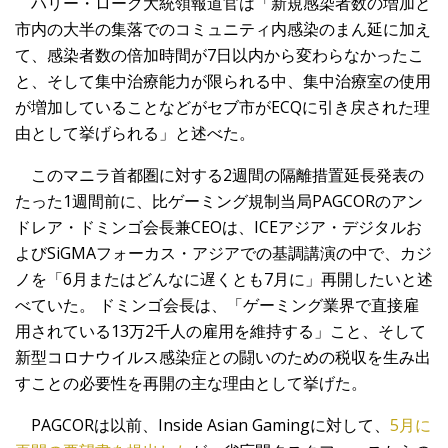
ハリー・ローク大統領報道官は「新規感染者数の増加と
市内の大半の集落でのコミュニティ内感染のまん延に加え
て、感染者数の倍加時間が7日以内から変わらなかったこ
と、そして集中治療能力が限られる中、集中治療室の使用
が増加していることなどがセブ市がECQに引き戻された理
由として挙げられる」と述べた。
このマニラ首都圏に対する2週間の隔離措置延長発表の
たった1週間前に、比ゲーミング規制当局PAGCORのアン
ドレア・ドミンゴ会長兼CEOは、ICEアジア・デジタルお
よびSiGMAフォーカス・アジアでの基調講演の中で、カジ
ノを「6月またはどんなに遅くとも7月に」再開したいと述
べていた。 ドミンゴ会長は、「ゲーミング業界で直接雇
用されている13万2千人の雇用を維持する」こと、そして
新型コロナウイルス感染症との闘いのための税収を生み出
すことの必要性を再開の主な理由として挙げた。
PAGCORは以前、Inside Asian Gamingに対して、
5月に