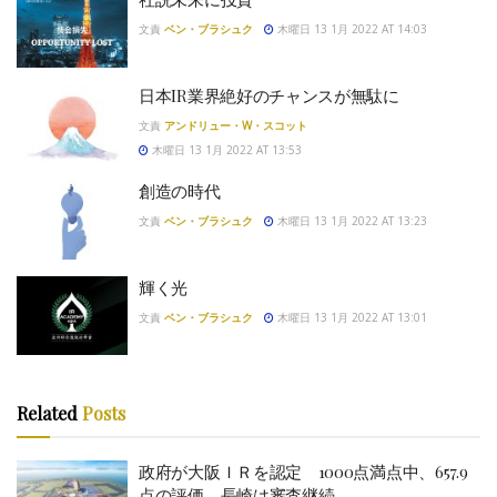
文責
ベン・ブラシュク
木曜日 13 1月 2022 AT 14:03
日本IR業界絶好のチャンスが無駄に
文責
アンドリュー・W・スコット
木曜日 13 1月 2022 AT 13:53
創造の時代
文責
ベン・ブラシュク
木曜日 13 1月 2022 AT 13:23
輝く光
文責
ベン・ブラシュク
木曜日 13 1月 2022 AT 13:01
Related
Posts
政府が大阪ＩＲを認定 1000点満点中、657.9
点の評価 長崎は審査継続