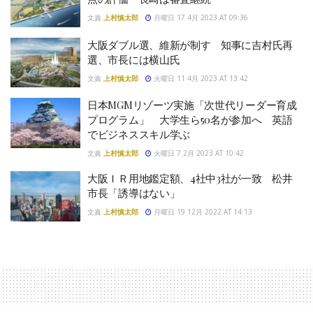
文責
上村慎太郎
月曜日 17 4月 2023 AT 09:36
大阪ダブル選、維新が制す 知事に吉村氏再
選、市長には横山氏
文責
上村慎太郎
火曜日 11 4月 2023 AT 13:42
日本MGMリゾーツ実施「次世代リーダー育成
プログラム」 大学生ら50名が参加へ 英語
でビジネススキル学ぶ
文責
上村慎太郎
火曜日 7 2月 2023 AT 10:42
大阪ＩＲ用地鑑定額、4社中3社が一致 松井
市長「誘導はない」
文責
上村慎太郎
月曜日 19 12月 2022 AT 14:13