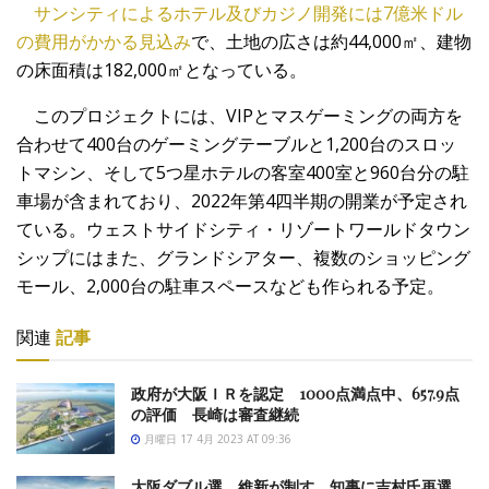
サンシティによるホテル及びカジノ開発には7億米ドル
の費用がかかる見込み
で、土地の広さは約44,000㎡、建物
の床面積は182,000㎡となっている。
このプロジェクトには、VIPとマスゲーミングの両方を
合わせて400台のゲーミングテーブルと1,200台のスロッ
トマシン、そして5つ星ホテルの客室400室と960台分の駐
車場が含まれており、2022年第4四半期の開業が予定され
ている。ウェストサイドシティ・リゾートワールドタウン
シップにはまた、グランドシアター、複数のショッピング
モール、2,000台の駐車スペースなども作られる予定。
関連
記事
政府が大阪ＩＲを認定 1000点満点中、657.9点
の評価 長崎は審査継続
月曜日 17 4月 2023 AT 09:36
大阪ダブル選、維新が制す 知事に吉村氏再選、