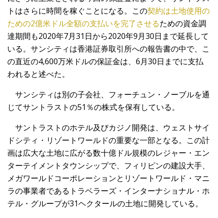
トはさらに時間を稼ぐことになる。この
契約は土地使用の
ための2億米ドル全額の支払いを完了させる
ための資金調
達期間も2020年7月31日から2020年9月30日まで延長して
いる。サンシティは香港証券取引所への報告書の中で、こ
の直近の4,600万米ドルの保証金は、6月30日までに支払
われると述べた。
サンシティは別の子会社、フォーチュン・ノーブルを通
じてサントラストの51％の株式を保有している。
サントラストのホテル及びカジノ開発は、ウェストサイ
ドシティ・リゾートワールドの重要な一部となる。この計
画は広大な土地に広がる数十億ドル規模のレジャー・エン
ターテイメントタウンシップで、フィリピンの建設大手、
メガワールドコーポレーションとリゾートワールド・マニ
ラの事業者であるトラベラーズ・インターナショナル・ホ
テル・グループが31ヘクタールの土地に開発している。