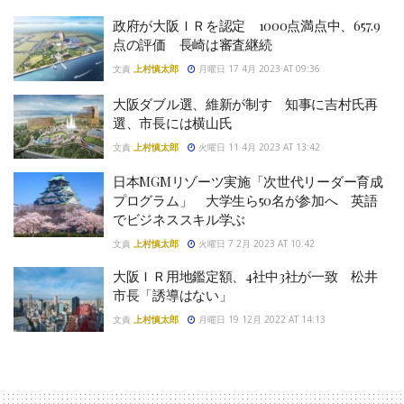
政府が大阪ＩＲを認定 1000点満点中、657.9
点の評価 長崎は審査継続
文責
上村慎太郎
月曜日 17 4月 2023 AT 09:36
大阪ダブル選、維新が制す 知事に吉村氏再
選、市長には横山氏
文責
上村慎太郎
火曜日 11 4月 2023 AT 13:42
日本MGMリゾーツ実施「次世代リーダー育成
プログラム」 大学生ら50名が参加へ 英語
でビジネススキル学ぶ
文責
上村慎太郎
火曜日 7 2月 2023 AT 10:42
大阪ＩＲ用地鑑定額、4社中3社が一致 松井
市長「誘導はない」
文責
上村慎太郎
月曜日 19 12月 2022 AT 14:13