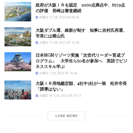
政府が大阪ＩＲを認定 1000点満点中、657.9点
の評価 長崎は審査継続
月曜日 17 4月 2023 AT 09:36
大阪ダブル選、維新が制す 知事に吉村氏再選、
市長には横山氏
火曜日 11 4月 2023 AT 13:42
日本MGMリゾーツ実施「次世代リーダー育成プ
ログラム」 大学生ら50名が参加へ 英語でビジ
ネススキル学ぶ
火曜日 7 2月 2023 AT 10:42
大阪ＩＲ用地鑑定額、4社中3社が一致 松井市長
「誘導はない」
月曜日 19 12月 2022 AT 14:13
LOAD MORE