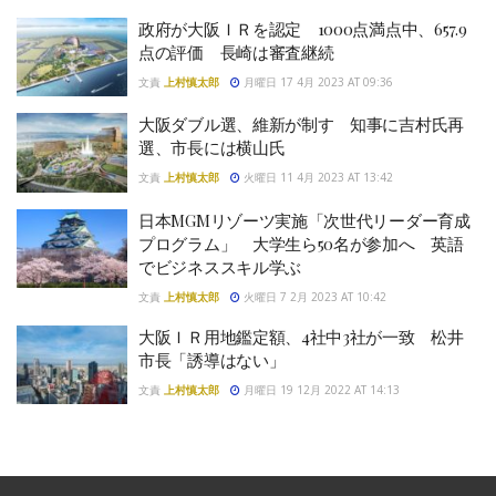
政府が大阪ＩＲを認定 1000点満点中、657.9
点の評価 長崎は審査継続
文責
上村慎太郎
月曜日 17 4月 2023 AT 09:36
大阪ダブル選、維新が制す 知事に吉村氏再
選、市長には横山氏
文責
上村慎太郎
火曜日 11 4月 2023 AT 13:42
日本MGMリゾーツ実施「次世代リーダー育成
プログラム」 大学生ら50名が参加へ 英語
でビジネススキル学ぶ
文責
上村慎太郎
火曜日 7 2月 2023 AT 10:42
大阪ＩＲ用地鑑定額、4社中3社が一致 松井
市長「誘導はない」
文責
上村慎太郎
月曜日 19 12月 2022 AT 14:13