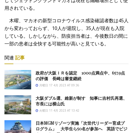
してシェラトングランドマカオは現在も隔離場所として使
用されている。
木曜、マカオの新型コロナウイルス感染確認者数は45人
から変わっておらず、10人が退院し、35人が現在も入院
している。しかしながら、防疫担当者は、今後数日の間に
一部の患者は全快する可能性が高いと見ている。
関連
記事
政府が大阪ＩＲを認定 1000点満点中、657.9点
の評価 長崎は審査継続
月曜日 17 4月 2023 AT 09:36
大阪ダブル選、維新が制す 知事に吉村氏再選、
市長には横山氏
火曜日 11 4月 2023 AT 13:42
日本MGMリゾーツ実施「次世代リーダー育成プ
ログラム」 大学生ら50名が参加へ 英語でビジ