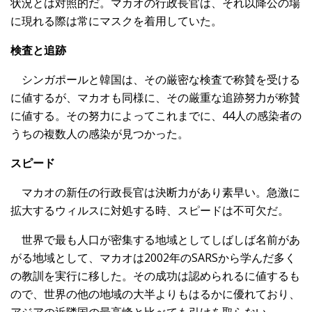
状況とは対照的だ。マカオの行政長官は、それ以降公の場
に現れる際は常にマスクを着用していた。
検査と追跡
シンガポールと韓国は、その厳密な検査で称賛を受ける
に値するが、マカオも同様に、その厳重な追跡努力が称賛
に値する。その努力によってこれまでに、44人の感染者の
うちの複数人の感染が見つかった。
スピード
マカオの新任の行政長官は決断力があり素早い。急激に
拡大するウィルスに対処する時、スピードは不可欠だ。
世界で最も人口が密集する地域としてしばしば名前があ
がる地域として、マカオは2002年のSARSから学んだ多く
の教訓を実行に移した。その成功は認められるに値するも
ので、世界の他の地域の大半よりもはるかに優れており、
アジアの近隣国の最高峰と比べても引けを取らない。