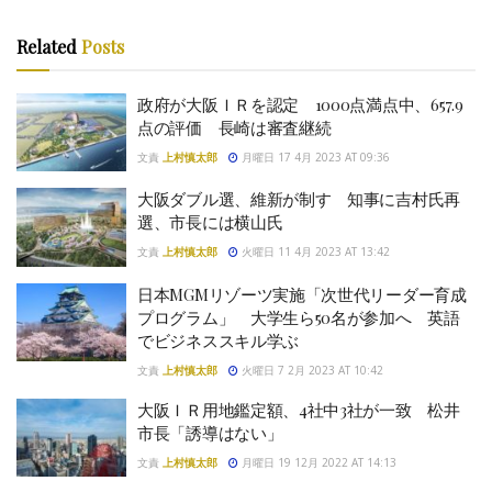
Related
Posts
政府が大阪ＩＲを認定 1000点満点中、657.9
点の評価 長崎は審査継続
文責
上村慎太郎
月曜日 17 4月 2023 AT 09:36
大阪ダブル選、維新が制す 知事に吉村氏再
選、市長には横山氏
文責
上村慎太郎
火曜日 11 4月 2023 AT 13:42
日本MGMリゾーツ実施「次世代リーダー育成
プログラム」 大学生ら50名が参加へ 英語
でビジネススキル学ぶ
文責
上村慎太郎
火曜日 7 2月 2023 AT 10:42
大阪ＩＲ用地鑑定額、4社中3社が一致 松井
市長「誘導はない」
文責
上村慎太郎
月曜日 19 12月 2022 AT 14:13