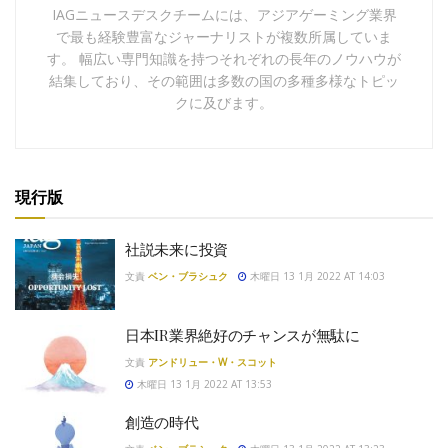
IAGニュースデスクチームには、アジアゲーミング業界
で最も経験豊富なジャーナリストが複数所属していま
す。 幅広い専門知識を持つそれぞれの長年のノウハウが
結集しており、その範囲は多数の国の多種多様なトピッ
クに及びます。
現行版
社説未来に投資
文責
ベン・ブラシュク
木曜日 13 1月 2022 AT 14:03
日本IR業界絶好のチャンスが無駄に
文責
アンドリュー・W・スコット
木曜日 13 1月 2022 AT 13:53
創造の時代