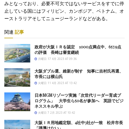
みとなっており、必要不可欠ではないサービスをすでに停
止している国にはフィリピン、カンボジア、ベトナム、オ
ーストラリアそしてニュージーランドなどがある。
関連
記事
政府が大阪ＩＲを認定 1000点満点中、657.9点
の評価 長崎は審査継続
月曜日 17 4月 2023 AT 09:36
大阪ダブル選、維新が制す 知事に吉村氏再選、
市長には横山氏
火曜日 11 4月 2023 AT 13:42
日本MGMリゾーツ実施「次世代リーダー育成プ
ログラム」 大学生ら50名が参加へ 英語でビジ
ネススキル学ぶ
火曜日 7 2月 2023 AT 10:42
大阪ＩＲ用地鑑定額、4社中3社が一致 松井市長
「誘導はない」