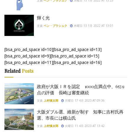
文責
ベン・ブラシュク
木曜日 13 1月 2022 AT 13:23
輝く光
文責
ベン・ブラシュク
木曜日 13 1月 2022 AT 13:01
[bsa_pro_ad_space id=10][bsa_pro_ad_space id=13]
[bsa_pro_ad_space id=9][bsa_pro_ad_space id=15]
[bsa_pro_ad_space id=11][bsa_pro_ad_space id=16]
Related
Posts
政府が大阪ＩＲを認定 1000点満点中、657.9
点の評価 長崎は審査継続
文責
上村慎太郎
月曜日 17 4月 2023 AT 09:36
大阪ダブル選、維新が制す 知事に吉村氏再
選、市長には横山氏
文責
上村慎太郎
火曜日 11 4月 2023 AT 13:42