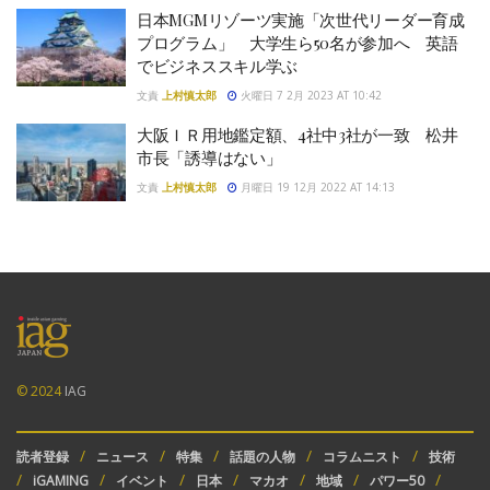
日本MGMリゾーツ実施「次世代リーダー育成
プログラム」 大学生ら50名が参加へ 英語
でビジネススキル学ぶ
文責
上村慎太郎
火曜日 7 2月 2023 AT 10:42
大阪ＩＲ用地鑑定額、4社中3社が一致 松井
市長「誘導はない」
文責
上村慎太郎
月曜日 19 12月 2022 AT 14:13
© 2024
IAG
読者登録
ニュース
特集
話題の人物
コラムニスト
技術
iGAMING
イベント
日本
マカオ
地域
パワー50