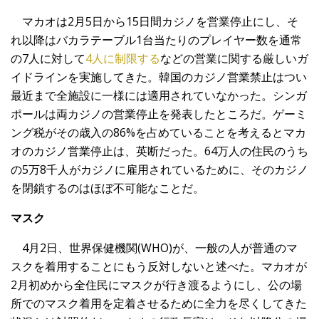
マカオは2月5日から15日間カジノを営業停止にし、そ
れ以降はバカラテーブル1台当たりのプレイヤー数を通常
の7人に対して
4人に制限する
などの営業に関する厳しいガ
イドラインを実施してきた。韓国のカジノ営業禁止はつい
最近まで全施設に一様には適用されていなかった。シンガ
ポールは両カジノの営業停止を発表したところだ。ゲーミ
ング税がその歳入の86%を占めていることを考えるとマカ
オのカジノ営業停止は、英断だった。64万人の住民のうち
の5万8千人がカジノに雇用されているために、そのカジノ
を閉鎖するのはほぼ不可能なことだ。
マスク
4月2日、世界保健機関(WHO)が、一般の人が普通のマ
スクを着用することにもう反対しないと述べた。マカオが
2月初めから全住民にマスクが行き渡るようにし、公の場
所でのマスク着用を定着させるために全力を尽くしてきた