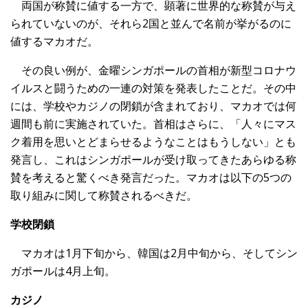
両国が称賛に値する一方で、顕著に世界的な称賛が与え
られていないのが、それら2国と並んで名前が挙がるのに
値するマカオだ。
その良い例が、金曜シンガポールの首相が新型コロナウ
イルスと闘うための一連の対策を発表したことだ。その中
には、学校やカジノの閉鎖が含まれており、マカオでは何
週間も前に実施されていた。首相はさらに、「人々にマス
ク着用を思いとどまらせるようなことはもうしない」とも
発言し、これはシンガポールが受け取ってきたあらゆる称
賛を考えると驚くべき発言だった。マカオは以下の5つの
取り組みに関して称賛されるべきだ。
学校閉鎖
マカオは1月下旬から、韓国は2月中旬から、そしてシン
ガポールは4月上旬。
カジノ