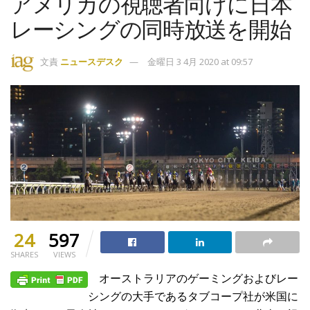
アメリカの視聴者向けに日本
レーシングの同時放送を開始
文責
ニュースデスク
金曜日 3 4月 2020 at 09:57
24
597
SHARES
VIEWS
オーストラリアのゲーミングおよびレー
シングの大手であるタブコープ社が米国に