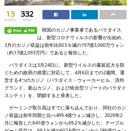
13
332
SHARES
VIEWS
韓国のカジノ事業者であるパラダイス
は、
新型コロナウィルスの影響が出始め、
3月のカジノ収益は前年比60.5％減の197億3,
000万ウォン
（約17億2,093万円）であると報告した。
パラダイスは3月24日に、
新型ウイルスの蔓延拡大を防
ぐための政府の措置に対応して、
4月6日までの2週間、運
営する4つのカジノ（パラダイス・
ウォーカーヒル、済州
グランド、釜山カジノ、
および統合型リゾートのパラダイ
スシティ）を、
閉鎖すると発表した。
ゲーミング取引高はすでに落ち込んでおり、
同社のカジ
ノ収益は前年同期と比べ499.4億ウォン減少し、
2020年2
月に報告した641億ウォンから69.2％
減少した。テーブル
ゲーム収益は、69.1％減の602.
6億ウォンから186億ウォン