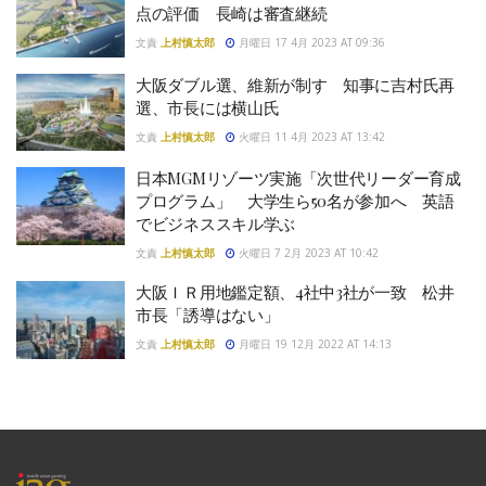
点の評価 長崎は審査継続
文責
上村慎太郎
月曜日 17 4月 2023 AT 09:36
大阪ダブル選、維新が制す 知事に吉村氏再
選、市長には横山氏
文責
上村慎太郎
火曜日 11 4月 2023 AT 13:42
日本MGMリゾーツ実施「次世代リーダー育成
プログラム」 大学生ら50名が参加へ 英語
でビジネススキル学ぶ
文責
上村慎太郎
火曜日 7 2月 2023 AT 10:42
大阪ＩＲ用地鑑定額、4社中3社が一致 松井
市長「誘導はない」
文責
上村慎太郎
月曜日 19 12月 2022 AT 14:13