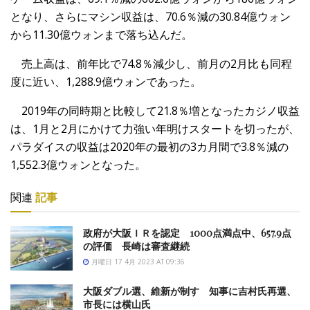
となり、さらにマシン収益は、
70.6％減の30.84億ウォン
から11.
30億ウォンまで落ち込んだ。
売上高は、前年比で74.8％減少し、
前月の2月比も同程
度に近い、1,288.9億ウォンであった。
2019年の同時期と比較して21.8％
増となったカジノ収益
は、
1月と2月にかけて力強い年明けスタートを切ったが、
パラダイスの収益は2020年の最初の3カ月間で3.8％
減の
1,552.3億ウォンとなった。
関連
記事
政府が大阪ＩＲを認定 1000点満点中、657.9点
の評価 長崎は審査継続
月曜日 17 4月 2023 AT 09:36
大阪ダブル選、維新が制す 知事に吉村氏再選、
市長には横山氏