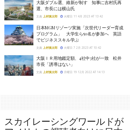
大阪ダブル選、維新が制す 知事に吉村氏再
選、市長には横山氏
文責
上村慎太郎
火曜日 11 4月 2023 AT 13:42
日本MGMリゾーツ実施「次世代リーダー育成
プログラム」 大学生ら50名が参加へ 英語
でビジネススキル学ぶ
文責
上村慎太郎
火曜日 7 2月 2023 AT 10:42
大阪ＩＲ用地鑑定額、4社中3社が一致 松井
市長「誘導はない」
文責
上村慎太郎
月曜日 19 12月 2022 AT 14:13
スカイレーシングワールドが