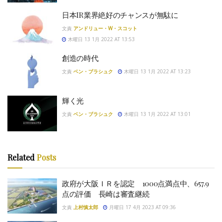
日本IR業界絶好のチャンスが無駄に
文責
アンドリュー・W・スコット
木曜日 13 1月 2022 AT 13:53
創造の時代
文責
ベン・ブラシュク
木曜日 13 1月 2022 AT 13:23
輝く光
文責
ベン・ブラシュク
木曜日 13 1月 2022 AT 13:01
Related
Posts
政府が大阪ＩＲを認定 1000点満点中、657.9
点の評価 長崎は審査継続
文責
上村慎太郎
月曜日 17 4月 2023 AT 09:36