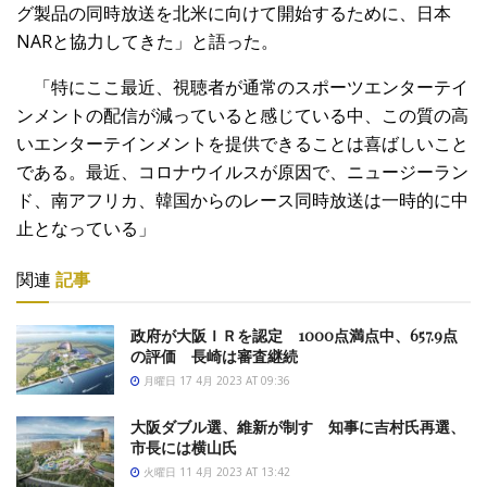
グ製品の同時放送を北米に向けて開始する
ために、日本
NARと協力してきた」と語った。
「特にここ最近、
視聴者が通常のスポーツエンターテイ
ンメントの配信が減っている
と感じている中、
この質の高
いエンターテインメントを提供できることは喜ばしいこと
である。最近、コロナウイルスが原因で、ニュージーラン
ド、
南アフリカ、
韓国からのレース同時放送は一時的に中
止となっている」
関連
記事
政府が大阪ＩＲを認定 1000点満点中、657.9点
の評価 長崎は審査継続
月曜日 17 4月 2023 AT 09:36
大阪ダブル選、維新が制す 知事に吉村氏再選、
市長には横山氏
火曜日 11 4月 2023 AT 13:42