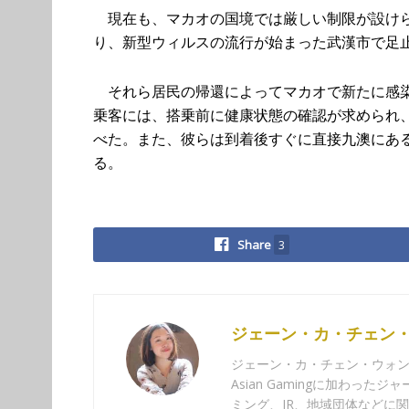
現在も、マカオの国境では厳しい制限が設けら
り、新型ウィルスの流行が始まった武漢市で足止
それら居民の帰還によってマカオで新たに感染
乗客には、搭乗前に健康状態の確認が求められ
べた。また、彼らは到着後すぐに直接九澳にある
る。
Share
3
ジェーン・カ・チェン
ジェーン・カ・チェン・ウォンは
Asian Gamingに加わっ
ミング、IR、地域団体などに