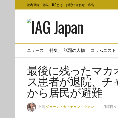
読者登録
雑誌
IAGとは
お問い合わせ
広告
ニュース
特集
話題の人物
コラムニスト
最後に残ったマカ
ス患者が退院、チ
から居民が避難
文責
ジェーン・カ・チェン・ウォン
月曜日 9 3月