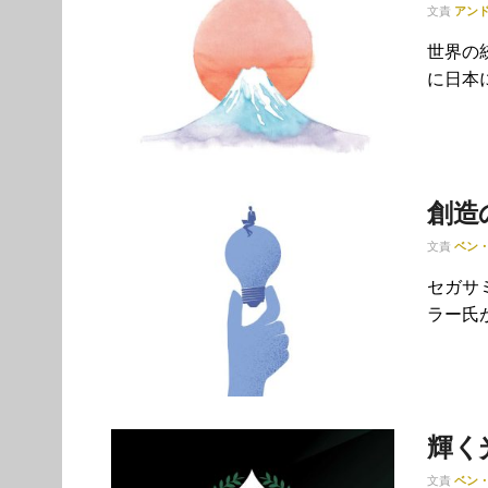
文責
アン
世界の
に日本
創造
文責
ベン
セガサ
ラー氏が
輝く
文責
ベン