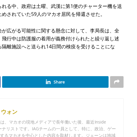
れる中、政府は土曜、武漢に第1便のチャーター機を送
めされていた59人のマカオ居民を帰還させた。
が広がる可能性に関する懸念に対して、李局長は、全
、飛行中は防護服の着用が義務付けられたと繰り返し述
隔離施設へと送られ14日間の検疫を受けることにな
Share
・ウォン
、マカオの現地メディアで長年働いた後、最近Inside
たジャーナリストです。IAGチームの一員として、特に、政治、ゲー
関するマカオを中心とした内容を取材します。ジェーンは地域