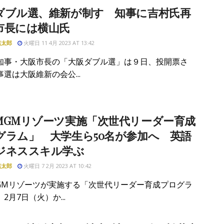
ダブル選、維新が制す 知事に吉村氏再
市長には横山氏
慎太郎
火曜日 11 4月 2023 AT 13:42
知事・大阪市長の「大阪ダブル選」は９日、投開票さ
選は大阪維新の会公...
MGMリゾーツ実施「次世代リーダー育成
グラム」 大学生ら50名が参加へ 英語
ジネススキル学ぶ
慎太郎
火曜日 7 2月 2023 AT 10:42
GMリゾーツが実施する「次世代リーダー育成プログラ
2月7日（火）か...