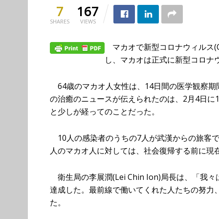
7
167
SHARES
VIEWS
マカオで新型コロナウィルス(CO
し、マカオは正式に新型コロナ
64歳のマカオ人女性は、14日間の医学観察
の治癒のニュースが伝えられたのは、2月4日に
と少しが経ってのことだった。
10人の感染者のうちの7人が武漢からの旅客で、
人のマカオ人に対しては、社会復帰する前に現
衛生局の李展潤(Lei Chin Ion)局長は
達成した。最前線で働いてくれた人たちの努力
た。