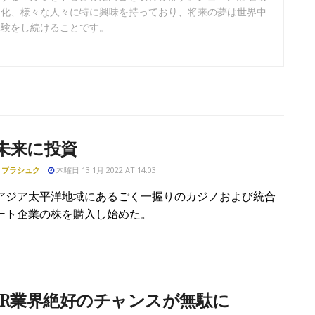
文化、様々な人々に特に興味を持っており、将来の夢は世界中
体験をし続けることです。
未来に投資
・ブラシュク
木曜日 13 1月 2022 AT 14:03
アジア太平洋地域にあるごく一握りのカジノおよび統合
ート企業の株を購入し始めた。
IR業界絶好のチャンスが無駄に