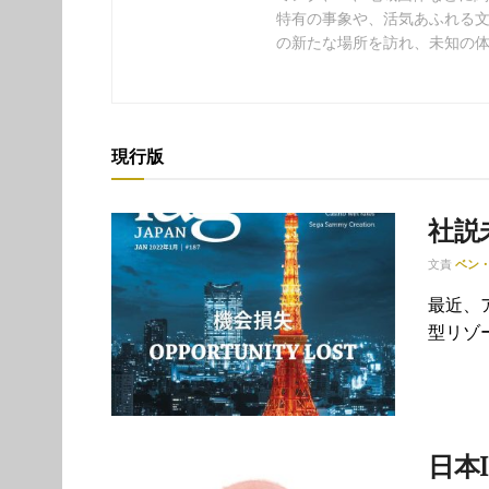
特有の事象や、活気あふれる
の新たな場所を訪れ、未知の
現行版
社説
文責
ベン
最近、
型リゾ
日本