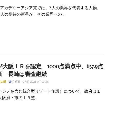
IRアカデミーアジア賞では、3人の業界を代表する人物、
人の期待の新星が、その業界への...
大阪ＩＲを認定 1000点満点中、657.9点
価 長崎は審査継続
慎太郎
月曜日 17 4月 2023 AT 09:36
カジノを含む統合型リゾート施設）について、政府は１
阪府・市のＩＲ整...