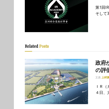
第1回
そして3
Related
Posts
政府が
の評
文責
上村
ＩＲ（
４日、大