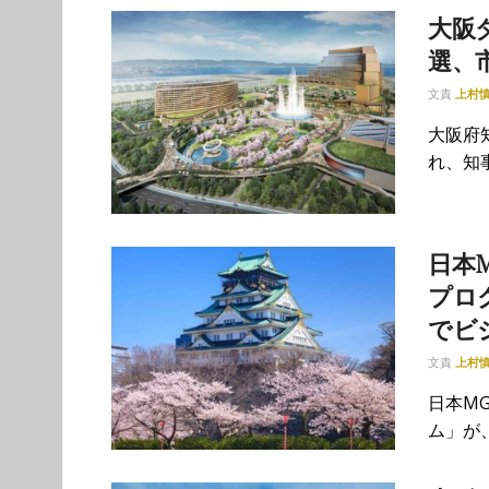
大阪
選、
文責
上村
大阪府
れ、知事
日本
プロ
でビ
文責
上村
日本M
ム」が、