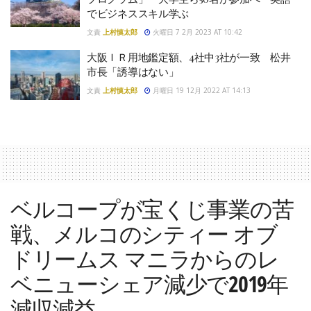
でビジネススキル学ぶ
文責
上村慎太郎
火曜日 7 2月 2023 AT 10:42
大阪ＩＲ用地鑑定額、4社中3社が一致 松井
市長「誘導はない」
文責
上村慎太郎
月曜日 19 12月 2022 AT 14:13
ベルコープが宝くじ事業の苦
戦、メルコのシティー オブ
ドリームス マニラからのレ
ベニューシェア減少で2019年
減収減益