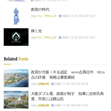
創造の時代
文責
ベン・ブラシュク
木曜日 13 1月 2022 AT 13:23
輝く光
文責
ベン・ブラシュク
木曜日 13 1月 2022 AT 13:01
Related
Posts
政府が大阪ＩＲを認定 1000点満点中、657.9
点の評価 長崎は審査継続
文責
上村慎太郎
月曜日 17 4月 2023 AT 09:36
大阪ダブル選、維新が制す 知事に吉村氏再
選、市長には横山氏
文責
上村慎太郎
火曜日 11 4月 2023 AT 13:42