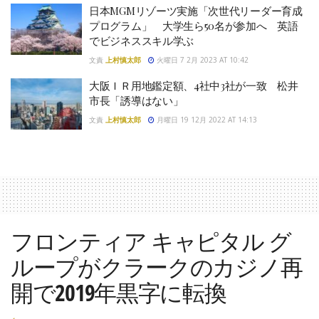
日本MGMリゾーツ実施「次世代リーダー育成
プログラム」 大学生ら50名が参加へ 英語
でビジネススキル学ぶ
文責
上村慎太郎
火曜日 7 2月 2023 AT 10:42
大阪ＩＲ用地鑑定額、4社中3社が一致 松井
市長「誘導はない」
文責
上村慎太郎
月曜日 19 12月 2022 AT 14:13
フロンティア キャピタル グ
ループがクラークのカジノ再
開で2019年黒字に転換