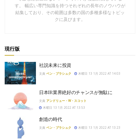
す。 幅広い専門知識を持つそれぞれの長年のノウハウが
結集しており、その範囲は多数の国の多種多様なトピッ
クに及びます。
現行版
社説未来に投資
文責
ベン・ブラシュク
木曜日 13 1月 2022 AT 14:03
日本IR業界絶好のチャンスが無駄に
文責
アンドリュー・W・スコット
木曜日 13 1月 2022 AT 13:53
創造の時代
文責
ベン・ブラシュク
木曜日 13 1月 2022 AT 13:23