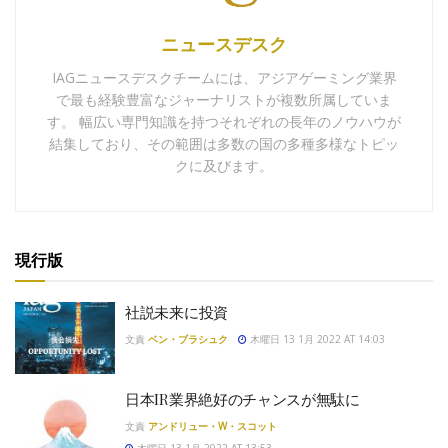
ニュースデスク
IAGニュースデスクチームには、アジアゲーミング業界
で最も経験豊富なジャーナリストが複数所属していま
す。 幅広い専門知識を持つそれぞれの長年のノウハウが
結集しており、その範囲は多数の国の多種多様なトピッ
クに及びます。
現行版
社説未来に投資
文責
ベン・ブラシュク
木曜日 13 1月 2022 AT 14:03
日本IR業界絶好のチャンスが無駄に
文責
アンドリュー・W・スコット
木曜日 13 1月 2022 AT 13:53