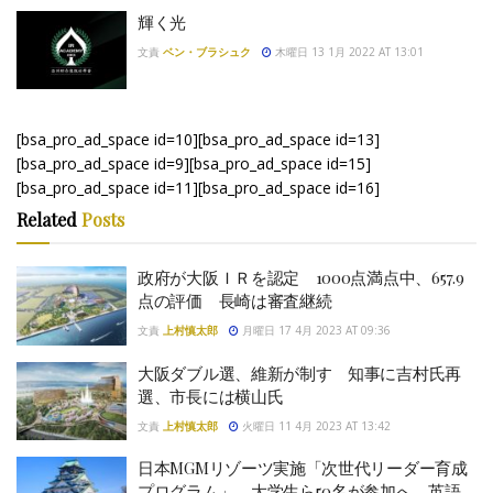
輝く光
文責
ベン・ブラシュク
木曜日 13 1月 2022 AT 13:01
[bsa_pro_ad_space id=10][bsa_pro_ad_space id=13]
[bsa_pro_ad_space id=9][bsa_pro_ad_space id=15]
[bsa_pro_ad_space id=11][bsa_pro_ad_space id=16]
Related
Posts
政府が大阪ＩＲを認定 1000点満点中、657.9
点の評価 長崎は審査継続
文責
上村慎太郎
月曜日 17 4月 2023 AT 09:36
大阪ダブル選、維新が制す 知事に吉村氏再
選、市長には横山氏
文責
上村慎太郎
火曜日 11 4月 2023 AT 13:42
日本MGMリゾーツ実施「次世代リーダー育成
プログラム」 大学生ら50名が参加へ 英語