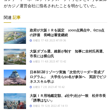
がカジノ運営会社に指名されたことを明かしていた。
関連
記事
政府が大阪ＩＲを認定 1000点満点中、657.9点
の評価 長崎は審査継続
月曜日 17 4月 2023 AT 09:36
大阪ダブル選、維新が制す 知事に吉村氏再選、
市長には横山氏
火曜日 11 4月 2023 AT 13:42
日本MGMリゾーツ実施「次世代リーダー育成プ
ログラム」 大学生ら50名が参加へ 英語でビジ
ネススキル学ぶ
火曜日 7 2月 2023 AT 10:42
大阪ＩＲ用地鑑定額、4社中3社が一致 松井市長
「誘導はない」
月曜日 19 12月 2022 AT 14:13