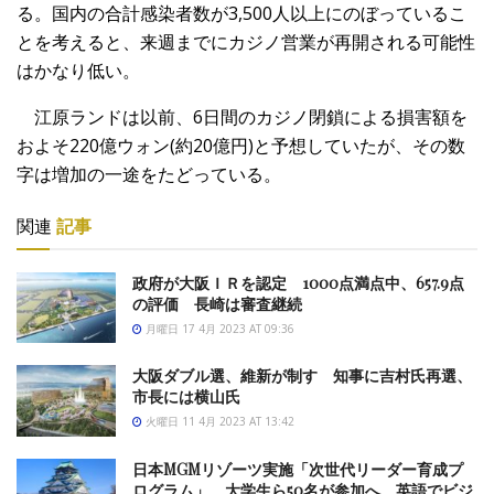
る。国内の合計感染者数が3,500人以上にのぼっているこ
とを考えると、来週までにカジノ営業が再開される可能性
はかなり低い。
江原ランドは以前、6日間のカジノ閉鎖による損害額を
およそ220億ウォン(約20億円)と予想していたが、その数
字は増加の一途をたどっている。
関連
記事
政府が大阪ＩＲを認定 1000点満点中、657.9点
の評価 長崎は審査継続
月曜日 17 4月 2023 AT 09:36
大阪ダブル選、維新が制す 知事に吉村氏再選、
市長には横山氏
火曜日 11 4月 2023 AT 13:42
日本MGMリゾーツ実施「次世代リーダー育成プ
ログラム」 大学生ら50名が参加へ 英語でビジ