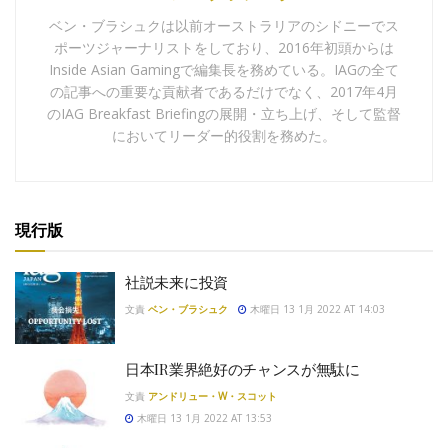
ベン・ブラシュクは以前オーストラリアのシドニーでス
ポーツジャーナリストをしており、2016年初頭からは
Inside Asian Gamingで編集長を務めている。IAGの全て
の記事への重要な貢献者であるだけでなく、2017年4月
のIAG Breakfast Briefingの展開・立ち上げ、そして監督
においてリーダー的役割を務めた。
現行版
社説未来に投資
文責
ベン・ブラシュク
木曜日 13 1月 2022 AT 14:03
日本IR業界絶好のチャンスが無駄に
文責
アンドリュー・W・スコット
木曜日 13 1月 2022 AT 13:53