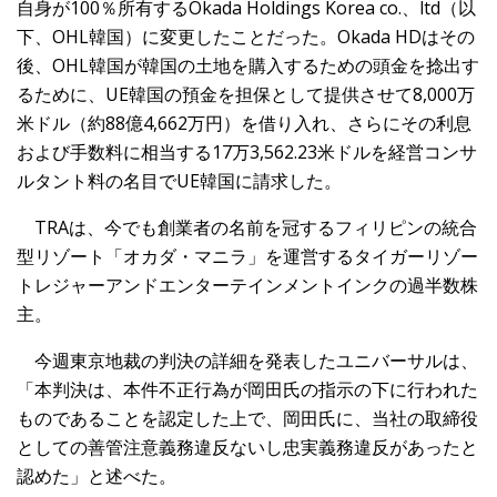
自身が100％所有するOkada Holdings Korea co.、ltd（以
下、OHL韓国）に変更したことだった。Okada HDはその
後、OHL韓国が韓国の土地を購入するための頭金を捻出す
るために、UE韓国の預金を担保として提供させて8,000万
米ドル（約88億4,662万円）を借り入れ、さらにその利息
および手数料に相当する17万3,562.23米ドルを経営コンサ
ルタント料の名目でUE韓国に請求した。
TRAは、今でも創業者の名前を冠するフィリピンの統合
型リゾート「オカダ・マニラ」を運営するタイガーリゾー
トレジャーアンドエンターテインメントインクの過半数株
主。
今週東京地裁の判決の詳細を発表したユニバーサルは、
「本判決は、本件不正行為が岡田氏の指示の下に行われた
ものであることを認定した上で、岡田氏に、当社の取締役
としての善管注意義務違反ないし忠実義務違反があったと
認めた」と述べた。