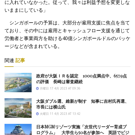
に入れていなかった。従って、我々は利益予想を変更しな
いままにしている」
シンガポールの予算は、大部分が雇用支援に焦点を当て
ており、その中には雇用とキャッシュフロー支援を通じて
労働者と事業両方を助ける40億シンガポールドルのパッケ
ージなどが含まれている。
関連
記事
政府が大阪ＩＲを認定 1000点満点中、657.9点
の評価 長崎は審査継続
月曜日 17 4月 2023 AT 09:36
大阪ダブル選、維新が制す 知事に吉村氏再選、
市長には横山氏
火曜日 11 4月 2023 AT 13:42
日本MGMリゾーツ実施「次世代リーダー育成プ
ログラム」 大学生ら50名が参加へ 英語でビジ