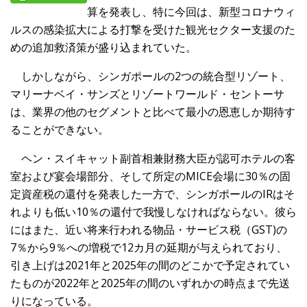
算を発表し、特に今回は、新型コロナウィ
ルスの感染拡大による打撃を受けた観光セクター支援のた
めの追加救済策が盛り込まれていた。
しかしながら、シンガポールの2つの統合型リゾート、
マリーナベイ・サンズとリゾートワールド・セントーサ
は、業界の他のセグメントと比べて最小の恩恵しか期待す
ることができない。
ヘン・スイキャット副首相兼財務大臣が認可ホテルの客
室および宴会場部分、そして所定のMICE会場に30％の固
定資産税の還付を発表した一方で、シンガポールのIRはそ
れよりも低い10％の還付で我慢しなければならない。彼ら
にはまた、近い将来行われる物品・サービス税（GST)の
7％から9％への増税で12カ月の延期が与えられており、
引き上げは2021年と2025年の間のどこかで予定されてい
たものが2022年と2025年の間のいずれかの時点まで先送
りになっている。