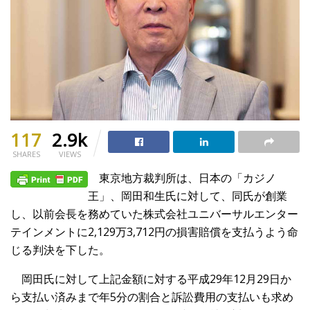
117
2.9k
SHARES
VIEWS
東京地方裁判所は、日本の「カジノ
王」、岡田和生氏に対して、同氏が創業
し、以前会長を務めていた株式会社ユニバーサルエンター
テインメントに2,129万3,712円の損害賠償を支払うよう命
じる判決を下した。
岡田氏に対して上記金額に対する平成29年12月29日か
ら支払い済みまで年5分の割合と訴訟費用の支払いも求め