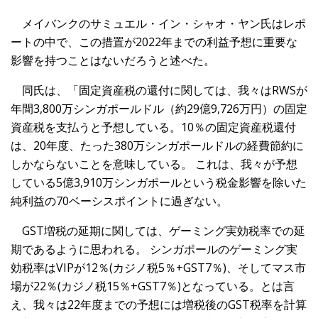
メイバンクのサミュエル・イン・シャオ・ヤン氏はレポ
ートの中で、この措置が2022年までの利益予想に重要な
影響を持つことはないだろうと述べた。
同氏は、「固定資産税の還付に関しては、我々はRWSが
年間3,800万シンガポールドル（約29億9,726万円）の固定
資産税を支払うと予想している。10％の固定資産税還付
は、20年度、たった380万シンガポールドルの経費節約に
しかならないことを意味している。 これは、我々が予想
している5億3,910万シンガポールという税金影響を除いた
純利益の70ベーシスポイントに過ぎない。
GST増税の延期に関しては、ゲーミング実効税率での延
期であるように思われる。 シンガポールのゲーミング実
効税率はVIPが12％(カジノ税5％+GST7％)、そしてマス市
場が22％(カジノ税15％+GST7％)となっている。とは言
え、我々は22年度までの予想には増税後のGST税率を計算