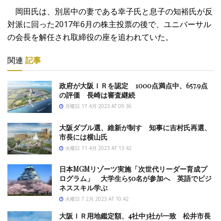
岡田氏は、別居中の妻である幸子氏と息子の知裕氏が反
対派に回った2017年6月の株主投票の後で、ユニバーサル
の会長を解任され取締役の座を追われていた。
関連
記事
政府が大阪ＩＲを認定 1000点満点中、657.9点
の評価 長崎は審査継続
月曜日 17 4月 2023 AT 09:36
大阪ダブル選、維新が制す 知事に吉村氏再選、
市長には横山氏
火曜日 11 4月 2023 AT 13:42
日本MGMリゾーツ実施「次世代リーダー育成プ
ログラム」 大学生ら50名が参加へ 英語でビジ
ネススキル学ぶ
火曜日 7 2月 2023 AT 10:42
大阪ＩＲ用地鑑定額、4社中3社が一致 松井市長