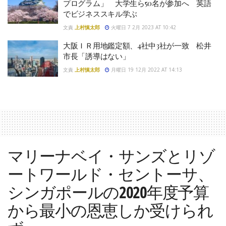
プログラム」 大学生ら50名が参加へ 英語
でビジネススキル学ぶ
文責
上村慎太郎
火曜日 7 2月 2023 AT 10:42
大阪ＩＲ用地鑑定額、4社中3社が一致 松井
市長「誘導はない」
文責
上村慎太郎
月曜日 19 12月 2022 AT 14:13
マリーナベイ・サンズとリゾ
ートワールド・セントーサ、
シンガポールの2020年度予算
から最小の恩恵しか受けられ