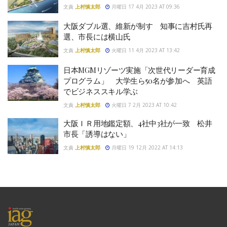
文責
上村慎太郎
月曜日 17 4月 2023 AT 09:36
大阪ダブル選、維新が制す 知事に吉村氏再
選、市長には横山氏
文責
上村慎太郎
火曜日 11 4月 2023 AT 13:42
日本MGMリゾーツ実施「次世代リーダー育成
プログラム」 大学生ら50名が参加へ 英語
でビジネススキル学ぶ
文責
上村慎太郎
火曜日 7 2月 2023 AT 10:42
大阪ＩＲ用地鑑定額、4社中3社が一致 松井
市長「誘導はない」
文責
上村慎太郎
月曜日 19 12月 2022 AT 14:13