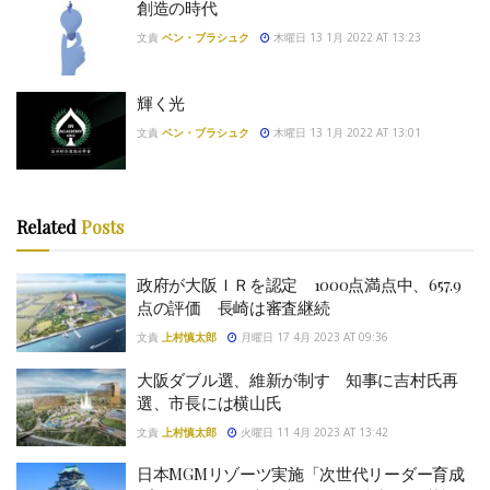
創造の時代
文責
ベン・ブラシュク
木曜日 13 1月 2022 AT 13:23
輝く光
文責
ベン・ブラシュク
木曜日 13 1月 2022 AT 13:01
Related
Posts
政府が大阪ＩＲを認定 1000点満点中、657.9
点の評価 長崎は審査継続
文責
上村慎太郎
月曜日 17 4月 2023 AT 09:36
大阪ダブル選、維新が制す 知事に吉村氏再
選、市長には横山氏
文責
上村慎太郎
火曜日 11 4月 2023 AT 13:42
日本MGMリゾーツ実施「次世代リーダー育成