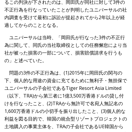
るこの判決が下されたのは、岡田氏が同社に対して3件の
不正行為を行なっていたことが判明したユニバーサルの社
内調査を受けて最初に訴訟が提起されてから2年以上が経
過してからのこととなる。
ユニバーサルは当時、「岡田氏が行なった3件の不正行
為に関して、同氏の当社取締役としての任務懈怠により当
社が被った損害の一部について、損害賠償請求を行うも
の」と述べていた。
問題の3件の不正行為は、(1)2015年に岡田氏の関与の
下、個人的な用途の資金に充てるために無利子・無担保で
ユニバーサルの子会社であるTiger Resort Asia Limited
（以下、TRA)から第三者に1億3,500万香港ドルの貸し付
けを行なったこと、(2)TRAから無許可で名宛人無記名の
1,600万香港ドルの小切手を振り出したこと、(3)個人的な
利益を図る目的で、韓国の統合型リゾートプロジェクトの
土地購入の事業主体を、TRAの子会社であるUE韓国から