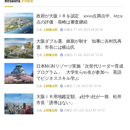
Related
Posts
政府が大阪ＩＲを認定 1000点満点中、657.9
点の評価 長崎は審査継続
文責
上村慎太郎
月曜日 17 4月 2023 AT 09:36
大阪ダブル選、維新が制す 知事に吉村氏再
選、市長には横山氏
文責
上村慎太郎
火曜日 11 4月 2023 AT 13:42
日本MGMリゾーツ実施「次世代リーダー育成
プログラム」 大学生ら50名が参加へ 英語
でビジネススキル学ぶ
文責
上村慎太郎
火曜日 7 2月 2023 AT 10:42
大阪ＩＲ用地鑑定額、4社中3社が一致 松井
市長「誘導はない」
文責
上村慎太郎
月曜日 19 12月 2022 AT 14:13