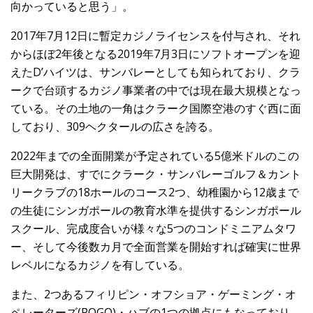
向かっていると思う」。
2017年7月12日に暫定カジノライセンスを付与され、それ
からほぼ2年後となる2019年7月3日にソフトオープンを迎
えたD’ハイツは、サンバレーとしても知られており、クラ
ークで台頭するカジノ事業者の中では現在最大規模となっ
ている。その土地の一角はクラーク国際空港のすぐ西に面
しており、309ヘクタールの広さを誇る。
2022年までの全面開業が予定されている5億米ドルのこの
巨大開発は、すでにクラーク・サンバレーゴルフ＆カント
リークラブの18ホールのコース2つ、幼稚園から12歳まで
の生徒にシンガポールの教育水準を提供するシンガポール
スクール、完成度合いが様々な5つのコンドミニアムタワ
ー、そして今後数カ月で全面営業を開始すれば確実に世界
レベルになるカジノを有している。
また、2つあるフィリピン・オフショア・ゲーミング・オ
ペレーターズ(POGO)・ハブの1つの拠点にもなっており、