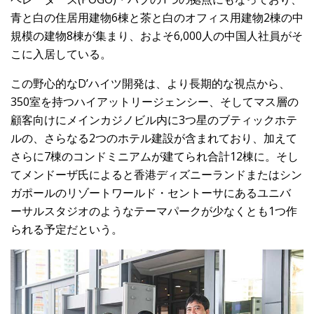
青と白の住居用建物6棟と茶と白のオフィス用建物2棟の中
規模の建物8棟が集まり、およそ6,000人の中国人社員がそ
こに入居している。
この野心的なD’ハイツ開発は、より長期的な視点から、
350室を持つハイアットリージェンシー、そしてマス層の
顧客向けにメインカジノビル内に3つ星のブティックホテ
ルの、さらなる2つのホテル建設が含まれており、加えて
さらに7棟のコンドミニアムが建てられ合計12棟に。そし
てメンドーザ氏によると香港ディズニーランドまたはシン
ガポールのリゾートワールド・セントーサにあるユニバ
ーサルスタジオのようなテーマパークが少なくとも1つ作
られる予定だという。