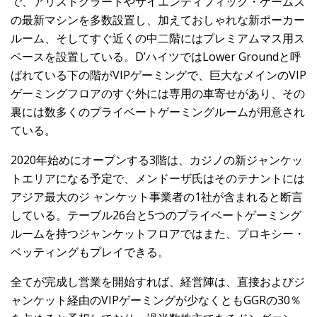
で、アリストクラートやサイエンティフィック・ゲームズ
の最新マシンを多数設置し、加えておしゃれな新ポーカー
ルーム、そしてすぐ近くの中二階にはプレミアムマス用ス
ペースを設置している。D’ハイツではLower Groundと呼
ばれている下の階がVIPゲーミングで、巨大なメインのVIP
ゲーミングフロアのすぐ外には専用の車寄せがあり、その
裏には数多くのプライベートゲーミングルームが用意され
ている。
2020年始めにオープンする3階は、カジノの新ジャンケッ
トエリアになる予定で、メンドーザ氏はそのテナントには
アジア最大のジ ャンケット事業者の1社が含まれると断言
している。テーブル26台と5つのプライベートゲーミング
ルームを持つジャンケットフロアではまた、プロキシー・
ベッティングもプレイできる。
全てが完成し営業を開始すれば、経営陣は、直接およびジ
ャンケット経由のVIPゲーミングが少なくともGGRの30％