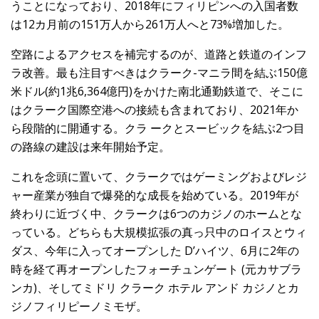
うことになっており、2018年にフィリピンへの入国者数
は12カ月前の151万人から261万人へと73%増加した。
空路によるアクセスを補完するのが、道路と鉄道のインフ
ラ改善。最も注目すべきはクラーク-マニラ間を結ぶ150億
米ドル(約1兆6,364億円)をかけた南北通勤鉄道で、そこに
はクラーク国際空港への接続も含まれており、2021年か
ら段階的に開通する。クラ ークとスービックを結ぶ2つ目
の路線の建設は来年開始予定。
これを念頭に置いて、クラークではゲーミングおよびレジ
ャー産業が独自で爆発的な成長を始めている。2019年が
終わりに近づく中、クラークは6つのカジノのホームとな
っている。どちらも大規模拡張の真っ只中のロイスとウィ
ダス、今年に入ってオープンした D’ハイツ、6月に2年の
時を経て再オープンしたフォーチュンゲート (元カサブラ
ンカ)、そしてミドリ クラーク ホテル アンド カジノとカ
ジノフィリピーノミモザ。