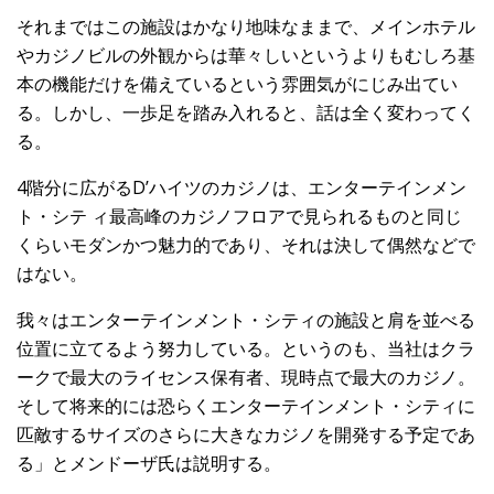
それまではこの施設はかなり地味なままで、メインホテル
やカジノビルの外観からは華々しいというよりもむしろ基
本の機能だけを備えているという雰囲気がにじみ出てい
る。しかし、一歩足を踏み入れると、話は全く変わってく
る。
4階分に広がるD’ハイツのカジノは、エンターテインメン
ト・シテ ィ最高峰のカジノフロアで見られるものと同じ
くらいモダンかつ魅力的であり、それは決して偶然などで
はない。
我々はエンターテインメント・シティの施設と肩を並べる
位置に立てるよう努力している。というのも、当社はクラ
ークで最大のライセンス保有者、現時点で最大のカジノ。
そして将来的には恐らくエンターテインメント・シティに
匹敵するサイズのさらに大きなカジノを開発する予定であ
る」とメンドーザ氏は説明する。