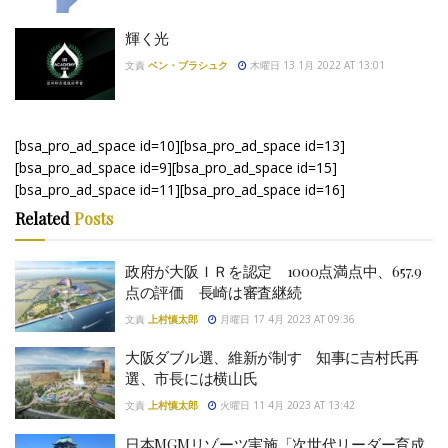
輝く光
文責
ベン・ブラシュク
木曜日 13 1月 2022 AT 13:01
[bsa_pro_ad_space id=10][bsa_pro_ad_space id=13]
[bsa_pro_ad_space id=9][bsa_pro_ad_space id=15]
[bsa_pro_ad_space id=11][bsa_pro_ad_space id=16]
Related
Posts
政府が大阪ＩＲを認定 1000点満点中、657.9
点の評価 長崎は審査継続
文責
上村慎太郎
月曜日 17 4月 2023 AT 09:36
大阪ダブル選、維新が制す 知事に吉村氏再
選、市長には横山氏
文責
上村慎太郎
火曜日 11 4月 2023 AT 13:42
日本MGMリゾーツ実施「次世代リーダー育成