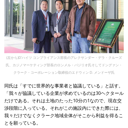
(左から)D’ハイツ コンプライアンス部長のアレクサンダー・デラ・クルーズ
氏、カジノマーケティング部長のロンメル・バジリオ氏そしてドングァン・
クラーク・コーポレーション取締役のエドウィン D. メンドーザ氏
同氏は「すでに世界的な事業者と協議している」と話す。
「我々が協議している企業が求めているのは30ヘクタール
だけである。それは土地のたった10分の1なので、現在交
渉段階に入っている。それがこの施設内にできた際には、
我々だけでなくクラーク地域全体がそこから利益を得るこ
とを願っている。