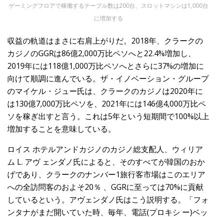
ゲーミングフロアで稼働するテーブル数は200台、スロットマシンは1,000台
に増加する
収益の軌道はまさに右肩上がりだ。2018年、クラークの
カジノのGGRは86億2,000万比ペソへと22.4%増加し、
2019年には118億1,000万比ペソへとさらに37%の増加に
向けて順調に進んでいる。ザ・イノベーション・グループ
のマイケル・ジュー氏は、クラークのカジノは2020年に
は130億7,000万比ペソを、2021年には146億4,000万比ペ
ソを稼ぎ出すと言う。これは5年という短期間で100%以上
増加することを意味している。
ロイス ホテルアンドカジノのカジノ総支配人、ウィリア
ム L. アヴ ェンダノ氏によると、そのすべてが韓国のおか
げであり、クラークのナンバー1旅行客市場はこのエリア
への全訪問客のおよそ20％ 、GGRに至っては70%に貢献
しているという。アヴェンダノ氏はこう説明する。「フォ
ンタナがまだ開いていた時、毎年、電話(プロキシ ー)ベッ