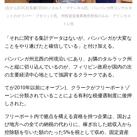
(左から)CDC社長兼CEOのノエル F.・マナンキル氏、パンパンガ州コンサルタ
ントのオリバー・ブタリッド氏、州投資促進事務所所長のルル・アリンカス
トレ氏
「それに関する集計データはないが、パンパンガが大変な
ことをやり遂げたと確信している」と付け加える。
パンパンガ州北西の州境沿いにあり、お隣のタルラック州
へと縦に切り込んでいるのが、フィリピン政府が国内の次
の主要経済中心地として強調するクラークである。
てが2010年以前にオープン)、クラークがフリーポートゾ
ーンに分類されていることによる有利な税優遇制度に後押
しされた。
フリーポート内で拠点を構える資格を持つ企業は、国およ
び地方への全ての納税の代わりに、稼ぎ出した総収入から
控除額を引いた額のたった5%を税として収め、固定資産