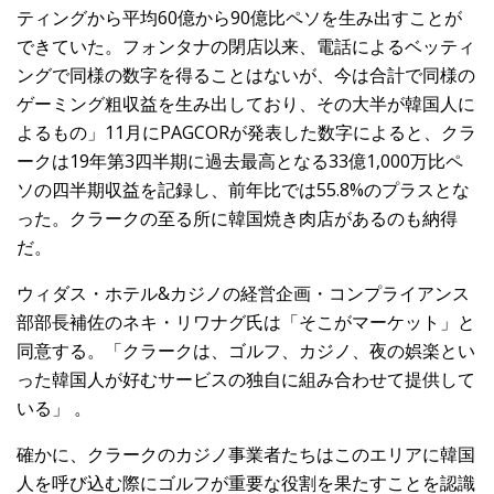
ティングから平均60億から90億比ペソを生み出すことが
できていた。フォンタナの閉店以来、電話によるベッティ
ングで同様の数字を得ることはないが、今は合計で同様の
ゲーミング粗収益を生み出しており、その大半が韓国人に
よるもの」11月にPAGCORが発表した数字によると、クラ
ークは19年第3四半期に過去最高となる33億1,000万比ペ
ソの四半期収益を記録し、前年比では55.8%のプラスとな
った。クラークの至る所に韓国焼き肉店があるのも納得
だ。
ウィダス・ホテル&カジノの経営企画・コンプライアンス
部部長補佐のネキ・リワナグ氏は「そこがマーケット」と
同意する。「クラークは、ゴルフ、カジノ、夜の娯楽とい
った韓国人が好むサービスの独自に組み合わせて提供して
いる」 。
確かに、クラークのカジノ事業者たちはこのエリアに韓国
人を呼び込む際にゴルフが重要な役割を果たすことを認識