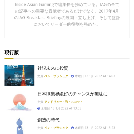
Inside Asian Gamingで編集長を務めている。IAGの全て
の記事への重要な貢献者であるだけでなく、2017年4月
のIAG Breakfast Briefingの展開・立ち上げ、そして監督
においてリーダー的役割を務めた。
現行版
社説未来に投資
文責
ベン・ブラシュク
木曜日 13 1月 2022 AT 14:03
日本IR業界絶好のチャンスが無駄に
文責
アンドリュー・W・スコット
木曜日 13 1月 2022 AT 13:53
創造の時代
文責
ベン・ブラシュク
木曜日 13 1月 2022 AT 13:23