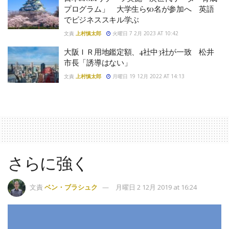
プログラム」 大学生ら50名が参加へ 英語
でビジネススキル学ぶ
文責
上村慎太郎
火曜日 7 2月 2023 AT 10:42
大阪ＩＲ用地鑑定額、4社中3社が一致 松井
市長「誘導はない」
文責
上村慎太郎
月曜日 19 12月 2022 AT 14:13
さらに強く
文責
ベン・ブラシュク
月曜日 2 12月 2019 at 16:24