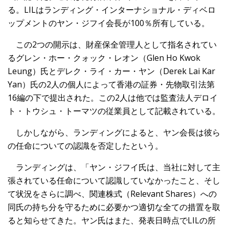
る。LILはランディング・インターナショナル・ディベロ
ップメントのヤン・ジフイ会長が100％所有している。
この2つの開示は、財産保全管理人として指名されてい
るグレン・ホー・クォック・レオン（Glen Ho Kwok
Leung）氏とデレク・ライ・カー・ヤン（Derek Lai Kar
Yan）氏の2人の個人によって香港の証券・先物取引法第
16編の下で提出された。この2人は他では監査法人デロイ
ト・トウシュ・トーマツの従業員として記載されている。
しかしながら、ランディングによると、ヤン会長は彼ら
の任命についての認識を否定したという。
ランディングは、「ヤン・ジフイ氏は、当社に対して主
張されている任命について認識していなかったこと、そし
て状況をさらに調べ、関連株式（Relevant Shares）への
同氏の持ち分を守るために必要かつ適切な全ての措置を取
ると知らせてきた。ヤン氏はまた、発表日時点でLILの所