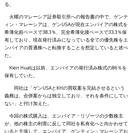
る。
火曜のマレーシア証券取引所への報告書の中で、ゲンテ
ィン・マレーシアは、ゲンUSAが現在エンパイアの株式を
希薄化前ベースで38.3％、完全希薄化後ベースで33.3％保
有しており、現在発行済みになっている全ての優先株をエ
ンパイアの普通株へと転換することを想定していると述べ
た。
Kien Huatは以前、エンパイアの発行済み株式の86％を
保有していた。
同社は「ゲンUSAとKHの買収案を完結させるという
義務は、合併案からは独立しており、それを条件にしてい
ない」と付け加えた。
今回の株式購入は、エンパイア・リゾーツの少数株主
が、他の株主の利害に反して同社を私有化へと向かわせて
いると主張して、エンパイア、ゲンティン・マレーシアお