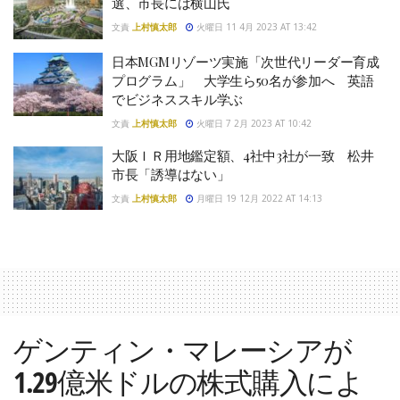
選、市長には横山氏
文責
上村慎太郎
火曜日 11 4月 2023 AT 13:42
日本MGMリゾーツ実施「次世代リーダー育成
プログラム」 大学生ら50名が参加へ 英語
でビジネススキル学ぶ
文責
上村慎太郎
火曜日 7 2月 2023 AT 10:42
大阪ＩＲ用地鑑定額、4社中3社が一致 松井
市長「誘導はない」
文責
上村慎太郎
月曜日 19 12月 2022 AT 14:13
ゲンティン・マレーシアが
1.29億米ドルの株式購入によ