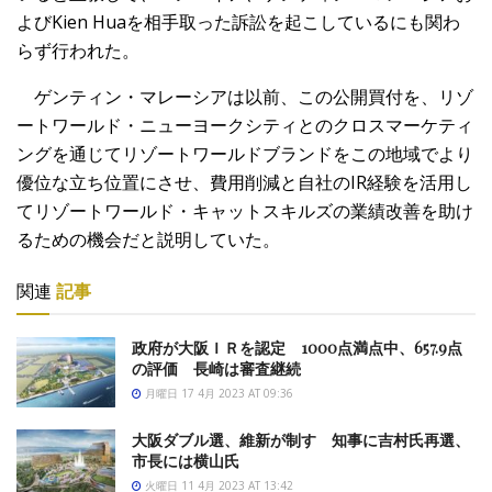
よびKien Huaを相手取った訴訟を起こしているにも関わ
らず行われた。
ゲンティン・マレーシアは以前、この公開買付を、リゾ
ートワールド・ニューヨークシティとのクロスマーケティ
ングを通じてリゾートワールドブランドをこの地域でより
優位な立ち位置にさせ、費用削減と自社のIR経験を活用し
てリゾートワールド・キャットスキルズの業績改善を助け
るための機会だと説明していた。
関連
記事
政府が大阪ＩＲを認定 1000点満点中、657.9点
の評価 長崎は審査継続
月曜日 17 4月 2023 AT 09:36
大阪ダブル選、維新が制す 知事に吉村氏再選、
市長には横山氏
火曜日 11 4月 2023 AT 13:42