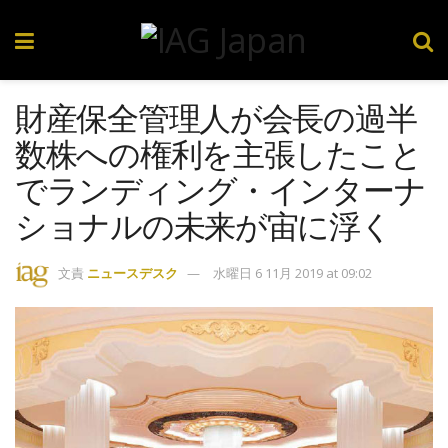
財産保全管理人が会長の過半
数株への権利を主張したこと
でランディング・インターナ
ショナルの未来が宙に浮く
文責
ニュースデスク
水曜日 6 11月 2019 at 09:02