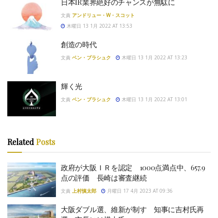
日本IR業界絶好のチャンスが無駄に
文責
アンドリュー・W・スコット
木曜日 13 1月 2022 AT 13:53
創造の時代
文責
ベン・ブラシュク
木曜日 13 1月 2022 AT 13:23
輝く光
文責
ベン・ブラシュク
木曜日 13 1月 2022 AT 13:01
Related
Posts
政府が大阪ＩＲを認定 1000点満点中、657.9
点の評価 長崎は審査継続
文責
上村慎太郎
月曜日 17 4月 2023 AT 09:36
大阪ダブル選、維新が制す 知事に吉村氏再