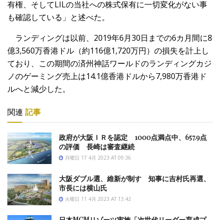
有権、そしてLILの当社への株式保有に一切変化がない事
も確認している」と述べた。
ランディングは以前、2019年6月30日までの6カ月間に8
億3,560万香港ドル（約116億1,720万円）の損失を計上し
ており、この期間の済州神話ワールドのランディングカジ
ノのゲーミング売上は14.1億香港ドルから7,980万香港ド
ルへと減少した。
関連
記事
政府が大阪ＩＲを認定 1000点満点中、657.9点
の評価 長崎は審査継続
月曜日 17 4月 2023 AT 09:36
大阪ダブル選、維新が制す 知事に吉村氏再選、
市長には横山氏
火曜日 11 4月 2023 AT 13:42
日本MGMリゾーツ実施「次世代リーダー育成プ