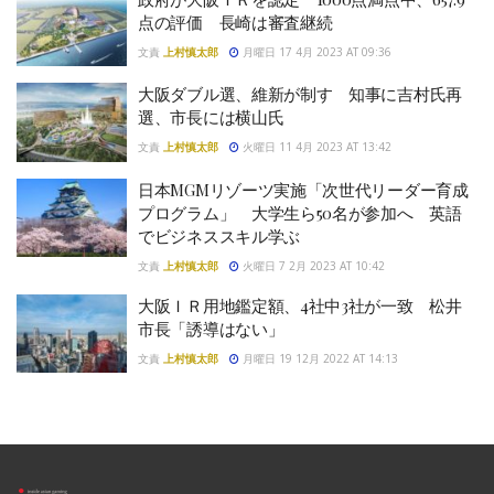
点の評価 長崎は審査継続
文責
上村慎太郎
月曜日 17 4月 2023 AT 09:36
大阪ダブル選、維新が制す 知事に吉村氏再
選、市長には横山氏
文責
上村慎太郎
火曜日 11 4月 2023 AT 13:42
日本MGMリゾーツ実施「次世代リーダー育成
プログラム」 大学生ら50名が参加へ 英語
でビジネススキル学ぶ
文責
上村慎太郎
火曜日 7 2月 2023 AT 10:42
大阪ＩＲ用地鑑定額、4社中3社が一致 松井
市長「誘導はない」
文責
上村慎太郎
月曜日 19 12月 2022 AT 14:13