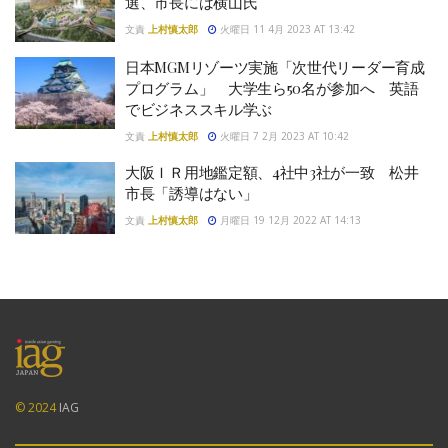
選、市長には横山氏
文責
上村慎太郎
火曜日 11 4月 2023 AT 13:42
日本MGMリゾーツ実施「次世代リーダー育成
プログラム」 大学生ら50名が参加へ 英語
でビジネススキル学ぶ
文責
上村慎太郎
火曜日 7 2月 2023 AT 10:42
大阪ＩＲ用地鑑定額、4社中3社が一致 松井
市長「誘導はない」
文責
上村慎太郎
月曜日 19 12月 2022 AT 14:13
© 2024
IAG