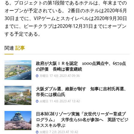
る。プロジェクトの第1段階であるホテルは、年末までの
オープンが予定されている。 2番目のホテルは2020年6月
30日までに、VIPゲームとスカイレベルは2020年9月30日
までに、ビーチクラブは2020年12月31日までにオープン
する予定である。
関連
記事
政府が大阪ＩＲを認定 1000点満点中、657.9点
の評価 長崎は審査継続
月曜日 17 4月 2023 AT 09:36
大阪ダブル選、維新が制す 知事に吉村氏再選、
市長には横山氏
火曜日 11 4月 2023 AT 13:42
日本MGMリゾーツ実施「次世代リーダー育成プ
ログラム」 大学生ら50名が参加へ 英語でビジ
ネススキル学ぶ
火曜日 7 2月 2023 AT 10:42