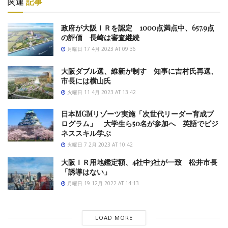
関連
記事
政府が大阪ＩＲを認定 1000点満点中、657.9点
の評価 長崎は審査継続
月曜日 17 4月 2023 AT 09:36
大阪ダブル選、維新が制す 知事に吉村氏再選、
市長には横山氏
火曜日 11 4月 2023 AT 13:42
日本MGMリゾーツ実施「次世代リーダー育成プ
ログラム」 大学生ら50名が参加へ 英語でビジ
ネススキル学ぶ
火曜日 7 2月 2023 AT 10:42
大阪ＩＲ用地鑑定額、4社中3社が一致 松井市長
「誘導はない」
月曜日 19 12月 2022 AT 14:13
LOAD MORE