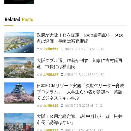
Related
Posts
政府が大阪ＩＲを認定 1000点満点中、657.9
点の評価 長崎は審査継続
文責
上村慎太郎
月曜日 17 4月 2023 AT 09:36
大阪ダブル選、維新が制す 知事に吉村氏再
選、市長には横山氏
文責
上村慎太郎
火曜日 11 4月 2023 AT 13:42
日本MGMリゾーツ実施「次世代リーダー育成
プログラム」 大学生ら50名が参加へ 英語
でビジネススキル学ぶ
文責
上村慎太郎
火曜日 7 2月 2023 AT 10:42
大阪ＩＲ用地鑑定額、4社中3社が一致 松井
市長「誘導はない」
文責
上村慎太郎
月曜日 19 12月 2022 AT 14:13