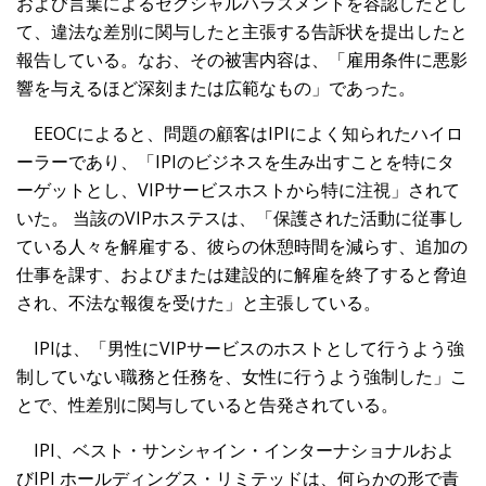
および言葉によるセクシャルハラスメントを容認したとし
て、違法な差別に関与したと主張する告訴状を提出したと
報告している。なお、その被害内容は、「雇用条件に悪影
響を与えるほど深刻または広範なもの」であった。
EEOCによると、問題の顧客はIPIによく知られたハイロ
ーラーであり、「IPIのビジネスを生み出すことを特にタ
ーゲットとし、VIPサービスホストから特に注視」されて
いた。 当該のVIPホステスは、「保護された活動に従事し
ている人々を解雇する、彼らの休憩時間を減らす、追加の
仕事を課す、およびまたは建設的に解雇を終了すると脅迫
され、不法な報復を受けた」と主張している。
IPIは、「男性にVIPサービスのホストとして行うよう強
制していない職務と任務を、女性に行うよう強制した」こ
とで、性差別に関与していると告発されている。
IPI、ベスト・サンシャイン・インターナショナルおよ
びIPI ホールディングス・リミテッドは、何らかの形で責