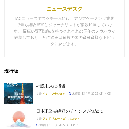
ニュースデスク
IAGニュースデスクチームには、アジアゲーミング業界
で最も経験豊富なジャーナリストが複数所属していま
す。 幅広い専門知識を持つそれぞれの長年のノウハウが
結集しており、その範囲は多数の国の多種多様なトピッ
クに及びます。
現行版
社説未来に投資
文責
ベン・ブラシュク
木曜日 13 1月 2022 AT 14:03
日本IR業界絶好のチャンスが無駄に
文責
アンドリュー・W・スコット
木曜日 13 1月 2022 AT 13:53