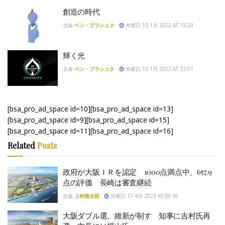
創造の時代
文責
ベン・ブラシュク
木曜日 13 1月 2022 AT 13:23
輝く光
文責
ベン・ブラシュク
木曜日 13 1月 2022 AT 13:01
[bsa_pro_ad_space id=10][bsa_pro_ad_space id=13]
[bsa_pro_ad_space id=9][bsa_pro_ad_space id=15]
[bsa_pro_ad_space id=11][bsa_pro_ad_space id=16]
Related
Posts
政府が大阪ＩＲを認定 1000点満点中、657.9
点の評価 長崎は審査継続
文責
上村慎太郎
月曜日 17 4月 2023 AT 09:36
大阪ダブル選、維新が制す 知事に吉村氏再