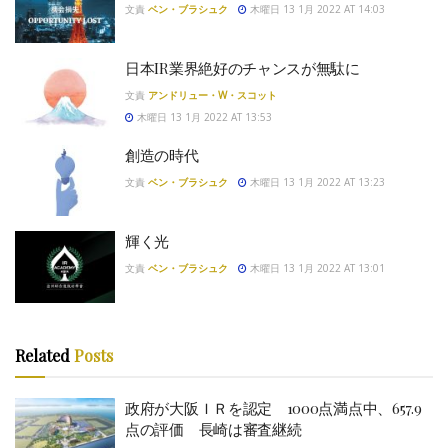
文責
ベン・ブラシュク
木曜日 13 1月 2022 AT 14:03
日本IR業界絶好のチャンスが無駄に
文責
アンドリュー・W・スコット
木曜日 13 1月 2022 AT 13:53
創造の時代
文責
ベン・ブラシュク
木曜日 13 1月 2022 AT 13:23
輝く光
文責
ベン・ブラシュク
木曜日 13 1月 2022 AT 13:01
Related
Posts
政府が大阪ＩＲを認定 1000点満点中、657.9
点の評価 長崎は審査継続