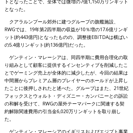
トとなったことで、全体では微増の7億1,150万リンギット
となった。
クアラルンプール郊外に建つグループの旗艦施設、
RWGでは、19年第2四半期の収益が10％増の17.6億リンギ
ット(約443億円)となったものの、調整後EBITDAは横ばい
の5.4億リンギット(約136億円)だった。
ゲンティン・マレーシアは、同四半期に費用合理化の取
り組みとして顧客に提供するインセンティブを削減したこ
とでゲーミング売上が全体的に減少したが、今回の結果は
中間層からプレミアム層のプレイヤーのホールドが上昇し
たことに後押しされたと述べた。グループはまた、21世紀
フォックスとウォルト・ディズニー・カンパニーとの訴訟
の和解を受けて、RWGの屋外テーマパークに関連する契
約解除関連費用の引当金6,020万リンギットを取り崩し
た。
ゲンティン・マレーシアのイギリスおよびエジプト事業