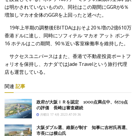
は明かされていないものの、同社はこの期間にGGRが6％
増加しマカオ全体のGGRを上回ったと述べた。
19年上半期の調整後EBITDAはおそよ20％増の2億610万
香港ドルに達し、同時にソフィテル マカオ アット ポンテ
16 ホテルはこの期間、90％近い客室稼働率を維持した。
サクセスユニバースはまた、香港で不動産投資ポートフ
ォリオを保持し、カナダではJade Travelという旅行代理
店も運営している。
関連
記事
政府が大阪ＩＲを認定 1000点満点中、657.9点
の評価 長崎は審査継続
月曜日 17 4月 2023 AT 09:36
大阪ダブル選、維新が制す 知事に吉村氏再選、
市長には横山氏