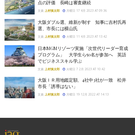
点の評価 長崎は審査継続
文責
上村慎太郎
月曜日 17 4月 2023 AT 09:36
大阪ダブル選、維新が制す 知事に吉村氏再
選、市長には横山氏
文責
上村慎太郎
火曜日 11 4月 2023 AT 13:42
日本MGMリゾーツ実施「次世代リーダー育成
プログラム」 大学生ら50名が参加へ 英語
でビジネススキル学ぶ
文責
上村慎太郎
火曜日 7 2月 2023 AT 10:42
大阪ＩＲ用地鑑定額、4社中3社が一致 松井
市長「誘導はない」
文責
上村慎太郎
月曜日 19 12月 2022 AT 14:13