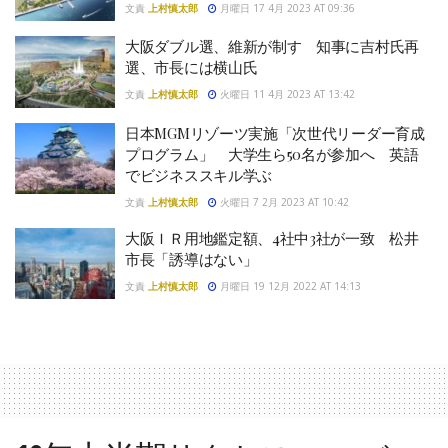
文責
上村慎太郎
月曜日 17 4月 2023 AT 09:36
大阪ダブル選、維新が制す 知事に吉村氏再
選、市長には横山氏
文責
上村慎太郎
火曜日 11 4月 2023 AT 13:42
日本MGMリゾーツ実施「次世代リーダー育成
プログラム」 大学生ら50名が参加へ 英語
でビジネススキル学ぶ
文責
上村慎太郎
火曜日 7 2月 2023 AT 10:42
大阪ＩＲ用地鑑定額、4社中3社が一致 松井
市長「誘導はない」
文責
上村慎太郎
月曜日 19 12月 2022 AT 14:13