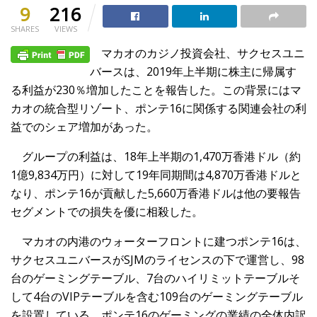
9
216
SHARES
VIEWS
マカオのカジノ投資会社、サクセスユニ
バースは、2019年上半期に株主に帰属す
る利益が230％増加したことを報告した。この背景にはマ
カオの統合型リゾート、ポンテ16に関係する関連会社の利
益でのシェア増加があった。
グループの利益は、18年上半期の1,470万香港ドル（約
1億9,834万円）に対して19年同期間は4,870万香港ドルと
なり、ポンテ16が貢献した5,660万香港ドルは他の要報告
セグメントでの損失を優に相殺した。
マカオの内港のウォーターフロントに建つポンテ16は、
サクセスユニバースがSJMのライセンスの下で運営し、98
台のゲーミングテーブル、7台のハイリミットテーブルそ
して4台のVIPテーブルを含む109台のゲーミングテーブル
を設置している。ポンテ16のゲーミングの業績の全体内訳