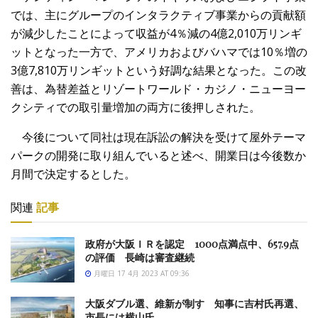
では、主にグループのインタラクティブ事業からの貢献額
が減少したことによって収益が4％減の4億2,010万リンギ
ットとなった一方で、アメリカおよびバハマでは10％増の
3億7,810万リンギットという好調な結果となった。この改
善は、為替差益とリゾートワールド・カジノ・ニューヨー
クシティでの取引量増加の両方に後押しされた。
今後について同社は現在訴訟の解決を受けて屋外テーマ
パークの開発に取り組んでいると述べ、開業日は今後数か
月間で決定するとした。
関連
記事
政府が大阪ＩＲを認定 1000点満点中、657.9点
の評価 長崎は審査継続
月曜日 17 4月 2023 AT 09:36
大阪ダブル選、維新が制す 知事に吉村氏再選、
市長には横山氏