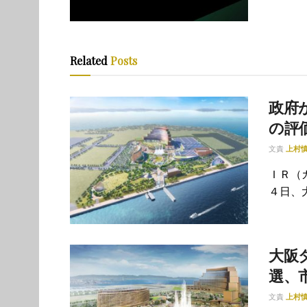
Related
Posts
政府が
の評
文責
上村
ＩＲ（
４日、大
大阪
選、
文責
上村