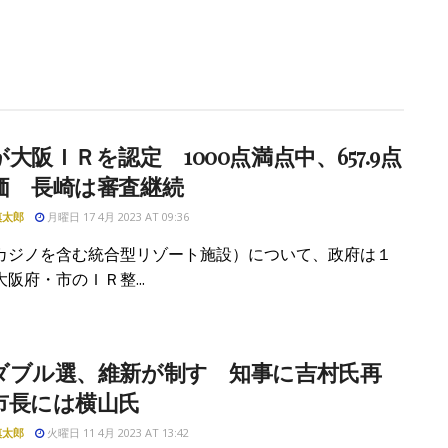
大阪ＩＲを認定 1000点満点中、657.9点
価 長崎は審査継続
慎太郎
月曜日 17 4月 2023 AT 09:36
カジノを含む統合型リゾート施設）について、政府は１
阪府・市のＩＲ整...
ダブル選、維新が制す 知事に吉村氏再
市長には横山氏
慎太郎
火曜日 11 4月 2023 AT 13:42