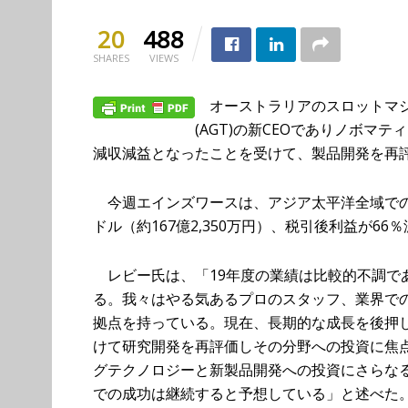
20
488
SHARES
VIEWS
オーストラリアのスロットマシ
(AGT)の新CEOでありノボマ
減収減益となったことを受けて、製品開発を再
今週エインズワースは、アジア太平洋全域での業
ドル（約167億2,350万円）、税引後利益が66
レビー氏は、「19年度の業績は比較的不調であ
る。我々はやる気あるプロのスタッフ、業界で
拠点を持っている。現在、長期的な成長を後押
けて研究開発を再評価しその分野への投資に焦
グテクノロジーと新製品開発への投資にさらな
での成功は継続すると予想している」と述べた