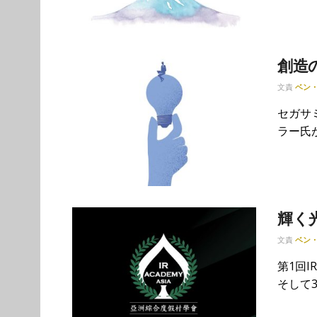
創造
文責
ベン
セガサ
ラー氏が
輝く
文責
ベン
第1回
そして3