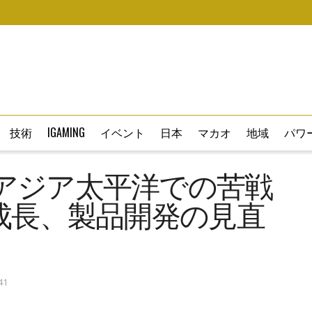
技術
IGAMING
イベント
日本
マカオ
地域
パワー
アジア太平洋での苦戦
成長、製品開発の見直
41