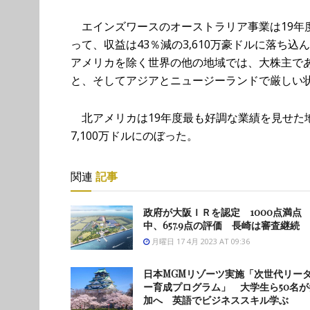
エインズワースのオーストラリア事業は19年
って、収益は43％減の3,610万豪ドルに落ち
アメリカを除く世界の他の地域では、大株主で
と、そしてアジアとニュージーランドで厳しい状
北アメリカは19年度最も好調な業績を見せた地域
7,100万ドルにのぼった。
関連
記事
政府が大阪ＩＲを認定 1000点満点
中、657.9点の評価 長崎は審査継続
月曜日 17 4月 2023 AT 09:36
日本MGMリゾーツ実施「次世代リー
ー育成プログラム」 大学生ら50名が
加へ 英語でビジネススキル学ぶ