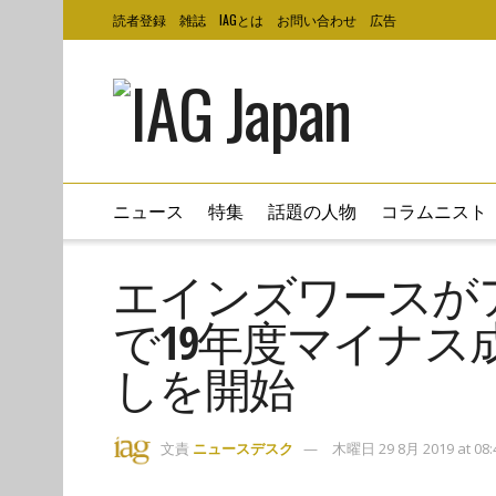
読者登録
雑誌
IAGとは
お問い合わせ
広告
ニュース
特集
話題の人物
コラムニスト
エインズワースが
で19年度マイナス
しを開始
文責
ニュースデスク
木曜日 29 8月 2019 at 08: