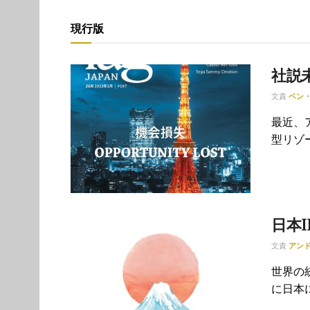
現行版
社説
文責
ベン
最近、
型リゾ
日本
文責
アン
世界の
に日本