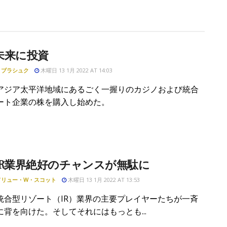
未来に投資
・ブラシュク
木曜日 13 1月 2022 AT 14:03
アジア太平洋地域にあるごく一握りのカジノおよび統合
ート企業の株を購入し始めた。
IR業界絶好のチャンスが無駄に
ドリュー・W・スコット
木曜日 13 1月 2022 AT 13:53
統合型リゾート（IR）業界の主要プレイヤーたちが一斉
に背を向けた。そしてそれにはもっとも...