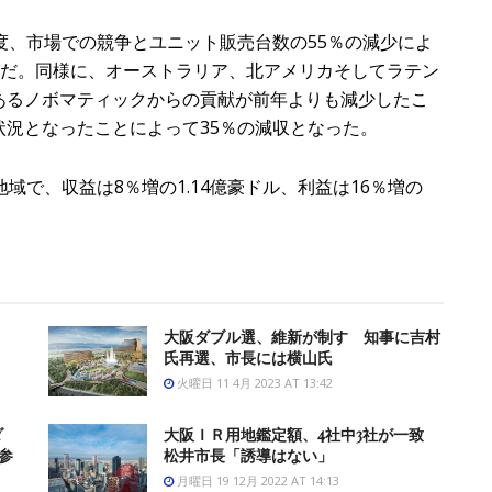
度、市場での競争とユニット販売台数の55％の減少によ
込んだ。同様に、オーストラリア、北アメリカそしてラテン
あるノボマティックからの貢献が前年よりも減少したこ
況となったことによって35％の減収となった。
で、収益は8％増の1.14億豪ドル、利益は16％増の
大阪ダブル選、維新が制す 知事に吉村
氏再選、市長には横山氏
火曜日 11 4月 2023 AT 13:42
ダ
大阪ＩＲ用地鑑定額、4社中3社が一致
参
松井市長「誘導はない」
月曜日 19 12月 2022 AT 14:13