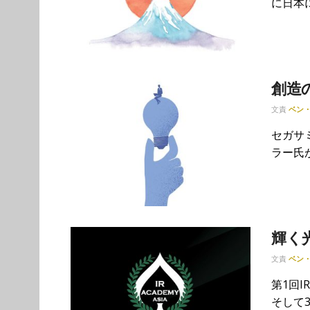
に日本
創造
文責
ベン
セガサ
ラー氏が
輝く
文責
ベン
第1回
そして3