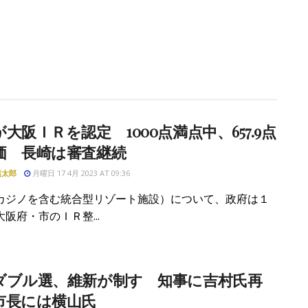
大阪ＩＲを認定 1000点満点中、657.9点
価 長崎は審査継続
慎太郎
月曜日 17 4月 2023 AT 09:36
カジノを含む統合型リゾート施設）について、政府は１
阪府・市のＩＲ整...
ダブル選、維新が制す 知事に吉村氏再
市長には横山氏