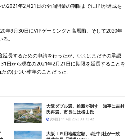
021年2月21日の全面開業の期限までにIPIが達成を
20年9月30日にVIPゲーミングと高層階、そして2020年
いる。
で再度延長するための申請を行ったが、CCCはまだその承認
31日から現在の2021年2月21日に期限を延長することを
れたのはつい昨年のことだった。
大阪ダブル選、維新が制す 知事に吉村
氏再選、市長には横山氏
火曜日 11 4月 2023 AT 13:42
ダ
大阪ＩＲ用地鑑定額、4社中3社が一致