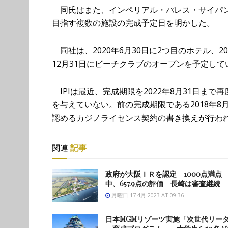
同氏はまた、インペリアル・パレス・サイパンの2
目指す複数の施設の完成予定日を明かした。
同社は、2020年6月30日に2つ目のホテル、20
12月31日にビーチクラブのオープンを予定して
IPIは最近、完成期限を2022年8月31日ま
を与えていない。前の完成期限である2018年8月
認めるカジノライセンス契約の書き換えが行わ
関連
記事
政府が大阪ＩＲを認定 1000点満点
中、657.9点の評価 長崎は審査継続
月曜日 17 4月 2023 AT 09:36
日本MGMリゾーツ実施「次世代リー