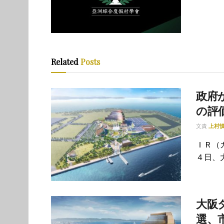
Related
Posts
政府が
の評
文責
上村
ＩＲ（
４日、大
大阪
選、