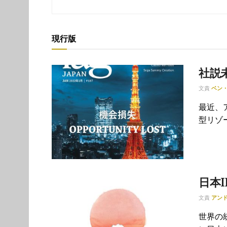
現行版
社説
文責
ベン
最近、
型リゾ
日本
文責
アン
世界の