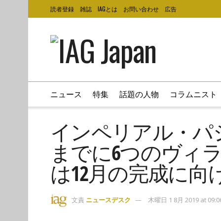
読者登録
雑誌
IAGとは
お問い合わせ
広告
ニュース
特集
話題の人物
コラムニスト
インペリアル・パシ
までに6つのヴィ
は12月の完成に向
文責
ニュースデスク
木曜日 1 8月 2019 at 09:0