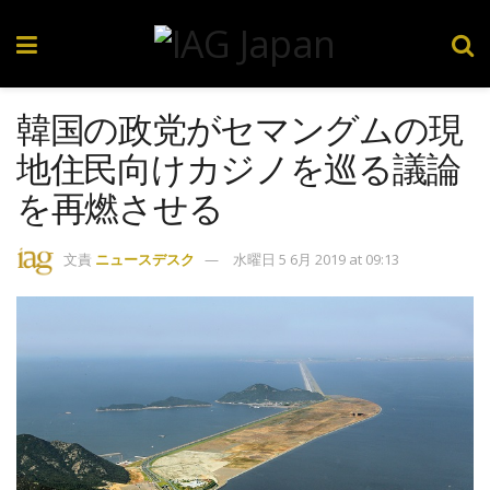
韓国の政党がセマングムの現
地住民向けカジノを巡る議論
を再燃させる
文責
ニュースデスク
水曜日 5 6月 2019 at 09:13