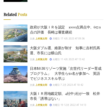
Related
Posts
政府が大阪ＩＲを認定 1000点満点中、657.9
点の評価 長崎は審査継続
文責
上村慎太郎
月曜日 17 4月 2023 AT 09:36
大阪ダブル選、維新が制す 知事に吉村氏再
選、市長には横山氏
文責
上村慎太郎
火曜日 11 4月 2023 AT 13:42
日本MGMリゾーツ実施「次世代リーダー育成
プログラム」 大学生ら50名が参加へ 英語
でビジネススキル学ぶ
文責
上村慎太郎
火曜日 7 2月 2023 AT 10:42
大阪ＩＲ用地鑑定額、4社中3社が一致 松井
市長「誘導はない」
文責
上村慎太郎
月曜日 19 12月 2022 AT 14:13