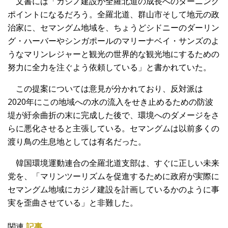
文書には「カジノ建設が全羅北道の成長へのターニング
ポイントになるだろう。全羅北道、群山市そして地元の政
治家に、セマングム地域を、ちょうどシドニーのダーリン
グ・ハーバーやシンガポールのマリーナベイ・サンズのよ
うなマリンレジャーと観光の世界的な観光地にするための
努力に全力を注ぐよう依頼している」と書かれていた。
この提案については意見が分かれており、反対派は
2020年にこの地域への水の流入をせき止めるための防波
堤が紆余曲折の末に完成した後で、環境へのダメージをさ
らに悪化させると主張している。セマングムは以前多くの
渡り鳥の生息地としては有名だった。
韓国環境運動連合の全羅北道支部は、すぐに正しい未来
党を、「マリンツーリズムを促進するために政府が実際に
セマングム地域にカジノ建設を計画しているかのように事
実を歪曲させている」と非難した。
関連
記事