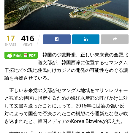
17
416
SHARES
VIEWS
韓国の少数野党、正しい未来党の全羅北
道支部が、韓国西岸に位置するセマングム
干拓地での現地住民向けカジノの開発の可能性をめぐる議
論を再燃させている。
正しい未来党の支部がセマングム地域をマリンレジャー
と観光の特区に指定するための海洋水産部の呼びかけに対
して文書を送ったことによって、2016年に世論の強い反
対によって国会で否決されたこの構想に今週新たな息が吹
き込まれたと、韓国メディアのKorea Bizwireが伝えた。