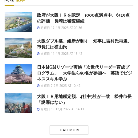
政府が大阪ＩＲを認定 1000点満点中、657.9点
の評価 長崎は審査継続
月曜日 17 4月 2023 AT 09:36
大阪ダブル選、維新が制す 知事に吉村氏再選、
市長には横山氏
火曜日 11 4月 2023 AT 13:42
日本MGMリゾーツ実施「次世代リーダー育成プ
ログラム」 大学生ら50名が参加へ 英語でビジ
ネススキル学ぶ
火曜日 7 2月 2023 AT 10:42
大阪ＩＲ用地鑑定額、4社中3社が一致 松井市長
「誘導はない」
月曜日 19 12月 2022 AT 14:13
LOAD MORE