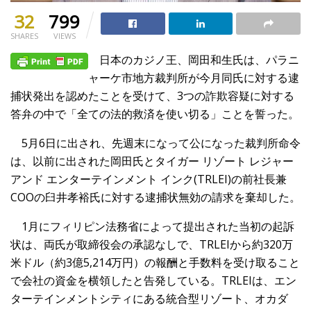
32
799
SHARES
VIEWS
日本のカジノ王、岡田和生氏は、パラニ
ャーケ市地方裁判所が今月同氏に対する逮
捕状発出を認めたことを受けて、3つの詐欺容疑に対する
答弁の中で「全ての法的救済を使い切る」ことを誓った。
5月6日に出され、先週末になって公になった裁判所命令
は、以前に出された岡田氏とタイガー リゾート レジャー
アンド エンターテインメント インク(TRLEI)の前社長兼
COOの臼井孝裕氏に対する逮捕状無効の請求を棄却した。
1月にフィリピン法務省によって提出された当初の起訴
状は、両氏が取締役会の承認なしで、TRLEIから約320万
米ドル（約3億5,214万円）の報酬と手数料を受け取ること
で会社の資金を横領したと告発している。TRLEIは、エン
ターテインメントシティにある統合型リゾート、オカダ