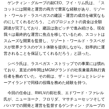
ゲンティン・グループの副CEO、フイ・リム氏は、「ス
コットには開発と運営の両方で豊富な経験があり、リゾー
ト・ワールド・ラスベガスの建設・運営の成功を確実なも
のにしてくれるだろう。 このプロジェクトの資金は全額
調達が完了しており、建設は急ピッチで進み続ける。現在
我々は最終的な運営に焦点を移しているため、スコットは
スムーズな開業を監督し、リゾート・ワールド・ラスベガ
スが世界クラスのゲスト体験を提供しながら、効率的に運
営されることを保証してくれるだろう」と語った。
シベラ氏は、ラスベガス・ストリップでの事業には慣れ
ており、直近の8年間はMGMグランドの社長兼最高執行責
任者を務めていた。その前は、ザ・ミラージュとトレジャ
ーアイランドで同様の役職を務めた経験を持つ。
今回の任命は、RWLVの前社長、エドワード・ファレル
氏が、ニューヨーク、フロリダ、マサチューセッツそして
バハマでの開発と運営を監督するゲンティン・グループの