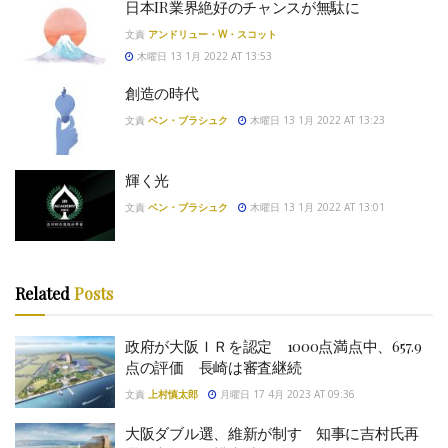
日本IR業界絶好のチャンスが無駄に
文責
アンドリュー・W・スコット
木曜日 13 1月 2022 AT 13:53
創造の時代
文責
ベン・ブラシュク
木曜日 13 1月 2022 AT 13:23
輝く光
文責
ベン・ブラシュク
木曜日 13 1月 2022 AT 13:01
Related
Posts
政府が大阪ＩＲを認定 1000点満点中、657.9
点の評価 長崎は審査継続
文責
上村慎太郎
月曜日 17 4月 2023 AT 09:36
大阪ダブル選、維新が制す 知事に吉村氏再