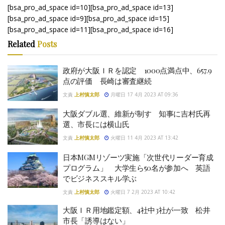
[bsa_pro_ad_space id=10][bsa_pro_ad_space id=13]
[bsa_pro_ad_space id=9][bsa_pro_ad_space id=15]
[bsa_pro_ad_space id=11][bsa_pro_ad_space id=16]
Related
Posts
政府が大阪ＩＲを認定 1000点満点中、657.9
点の評価 長崎は審査継続
文責
上村慎太郎
月曜日 17 4月 2023 AT 09:36
大阪ダブル選、維新が制す 知事に吉村氏再
選、市長には横山氏
文責
上村慎太郎
火曜日 11 4月 2023 AT 13:42
日本MGMリゾーツ実施「次世代リーダー育成
プログラム」 大学生ら50名が参加へ 英語
でビジネススキル学ぶ
文責
上村慎太郎
火曜日 7 2月 2023 AT 10:42
大阪ＩＲ用地鑑定額、4社中3社が一致 松井
市長「誘導はない」