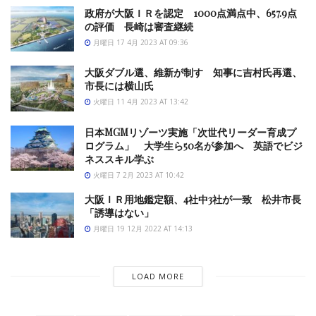
政府が大阪ＩＲを認定 1000点満点中、657.9点
の評価 長崎は審査継続
月曜日 17 4月 2023 AT 09:36
大阪ダブル選、維新が制す 知事に吉村氏再選、
市長には横山氏
火曜日 11 4月 2023 AT 13:42
日本MGMリゾーツ実施「次世代リーダー育成プ
ログラム」 大学生ら50名が参加へ 英語でビジ
ネススキル学ぶ
火曜日 7 2月 2023 AT 10:42
大阪ＩＲ用地鑑定額、4社中3社が一致 松井市長
「誘導はない」
月曜日 19 12月 2022 AT 14:13
LOAD MORE