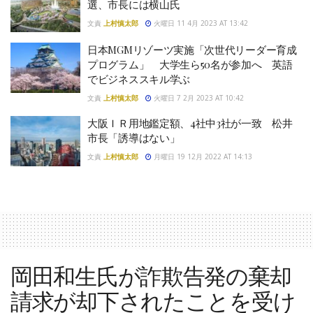
選、市長には横山氏
文責
上村慎太郎
火曜日 11 4月 2023 AT 13:42
日本MGMリゾーツ実施「次世代リーダー育成
プログラム」 大学生ら50名が参加へ 英語
でビジネススキル学ぶ
文責
上村慎太郎
火曜日 7 2月 2023 AT 10:42
大阪ＩＲ用地鑑定額、4社中3社が一致 松井
市長「誘導はない」
文責
上村慎太郎
月曜日 19 12月 2022 AT 14:13
岡田和生氏が詐欺告発の棄却
請求が却下されたことを受け