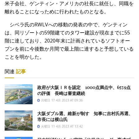
米子会社、ゲンティン・アメリカの社長に就任し、同職を
離れることになっために行われたものとなる。
シベラ氏のRWLVへの移動の発表の中で、ゲンティン
は、同リゾートの59階建てのタワー建設が現在までに55
階に達しており、2020年末に計画されているソフトオー
プンを前に今後数か月間で最上階に達すると予想している
ことを明かした。
関連
記事
政府が大阪ＩＲを認定 1000点満点中、657.9点
の評価 長崎は審査継続
月曜日 17 4月 2023 AT 09:36
大阪ダブル選、維新が制す 知事に吉村氏再選、
市長には横山氏
火曜日 11 4月 2023 AT 13:42