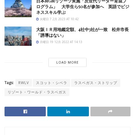
日本MGMリゾーツ実施「次世代リーダー育成プ
ログラム」 大学生ら50名が参加へ 英語でビジ
ネススキル学ぶ
火曜日 7 2月 2023 AT 10:42
大阪ＩＲ用地鑑定額、4社中3社が一致 松井市長
「誘導はない」
月曜日 19 12月 2022 AT 14:13
LOAD MORE
Tags:
RWLV
スコット・シベラ
ラスベガス・ストリップ
リゾート・ワールド・ラスベガス