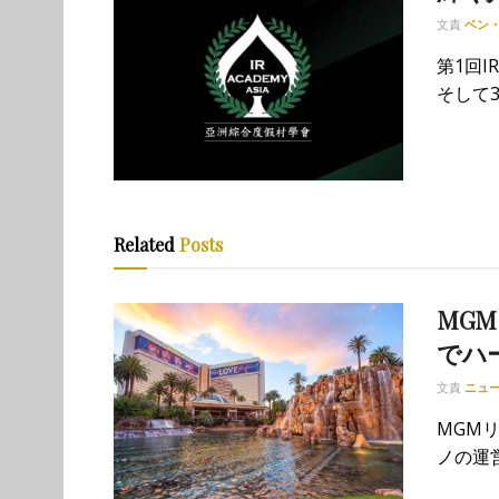
文責
ベン
第1回
そして3
Related
Posts
MG
でハ
文責
ニュ
MGM
ノの運営