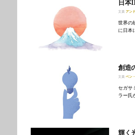
日本
文責
アン
世界の
に日本
創造
文責
ベン
セガサ
ラー氏が
輝く