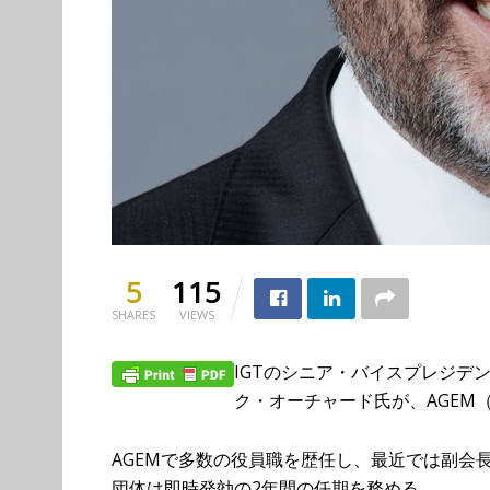
5
115
SHARES
VIEWS
IGTのシニア・バイスプレジデ
ク・オーチャード氏が、AGEM
AGEMで多数の役員職を歴任し、最近では副会
団体は即時発効の2年間の任期を務める。