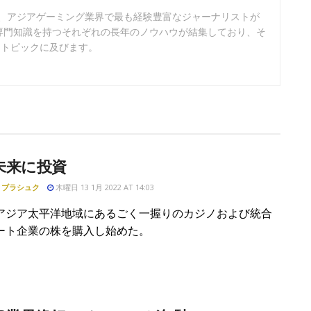
は、アジアゲーミング業界で最も経験豊富なジャーナリストが
専門知識を持つそれぞれの長年のノウハウが結集しており、そ
なトピックに及びます。
未来に投資
・ブラシュク
木曜日 13 1月 2022 AT 14:03
アジア太平洋地域にあるごく一握りのカジノおよび統合
ート企業の株を購入し始めた。