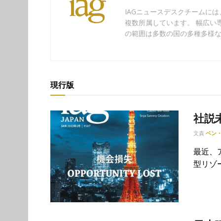
IAGニュースデスクチームに
複数所属しています。 幅広い
の範囲は多数の国の多種多様
現行版
社説
文責
ベン
最近、
型リゾ