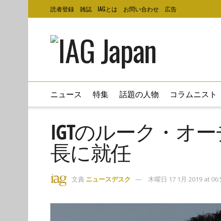
読者登録
雑誌
IAGとは
お問い合わせ
広告
ニュース
特集
話題の人物
コラムニスト
IGTのルーク・オー
長に就任
文責
ニュースデスク
木曜日 17 1月 2019 at 06: