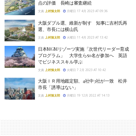
点の評価 長崎は審査継続
文責
上村慎太郎
月曜日 17 4月 2023 AT 09:36
大阪ダブル選、維新が制す 知事に吉村氏再
選、市長には横山氏
文責
上村慎太郎
火曜日 11 4月 2023 AT 13:42
日本MGMリゾーツ実施「次世代リーダー育成
プログラム」 大学生ら50名が参加へ 英語
でビジネススキル学ぶ
文責
上村慎太郎
火曜日 7 2月 2023 AT 10:42
大阪ＩＲ用地鑑定額、4社中3社が一致 松井
市長「誘導はない」
文責
上村慎太郎
月曜日 19 12月 2022 AT 14:13