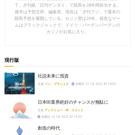
了。夕刊紙「日刊ゲンダイ」で競馬を28年間担当する。
後半は予想主幹、編集長。現在は「夕刊フジ」で週末の
競馬予想を展開している。カジノ歴は29年。得意なゲー
ムはブラックジャックで、ドイツ・バーデンバーデンの
カジノがお気に入り。
現行版
社説未来に投資
文責
ベン・ブラシュク
木曜日 13 1月 2022 AT 14:03
日本IR業界絶好のチャンスが無駄に
文責
アンドリュー・W・スコット
木曜日 13 1月 2022 AT 13:53
創造の時代