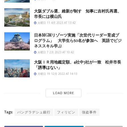
大阪ダブル選、維新が制す 知事に吉村氏再選、
市長には横山氏
火曜日 11 4月 2023 AT 13:42
日本MGMリゾーツ実施「次世代リーダー育成プ
ログラム」 大学生ら50名が参加へ 英語でビジ
ネススキル学ぶ
火曜日 7 2月 2023 AT 10:42
大阪ＩＲ用地鑑定額、4社中3社が一致 松井市長
「誘導はない」
月曜日 19 12月 2022 AT 14:13
LOAD MORE
Tags:
バングラデシュ銀行
フィリピン
強盗事件