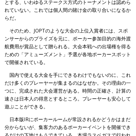
とする、いわゆるステークス方式のトーナメントは認めら
れていない。これでは個人間の賭け金の取り合いになるか
らだ。
そのため、JOPTのような大会の上位入賞者には、スポ
ンサーからのプライズを元に、ポーカー参加目的の海外渡
航費用が賞品として贈られる。大会本戦への出場権を得る
ための「アミューズメント」予選が各地ポーカースポット
で開催されている。
国内で使える大金を手にできるわけでもないのに、これ
だけ多くのプレーヤーが集まるのはなぜか。その理由の一
つに、完成された大会運営がある。時間の正確さ、計算の
速さは日本人の得意とするところ。プレーヤーも安心して
遊ぶことができる。
日本版IRにポーカールームが常設されるかどうかはまだ
分からないが、集客力のあるポーカーイベントを開催でき
るだけの下地はもうできている。本場ラスベガスで行われ