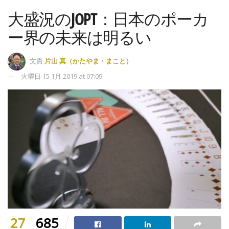
大盛況のJOPT：日本のポーカ
ー界の未来は明るい
文責
片山 真（かたやま・まこと）
火曜日 15 1月 2019 at 07:09
27
685