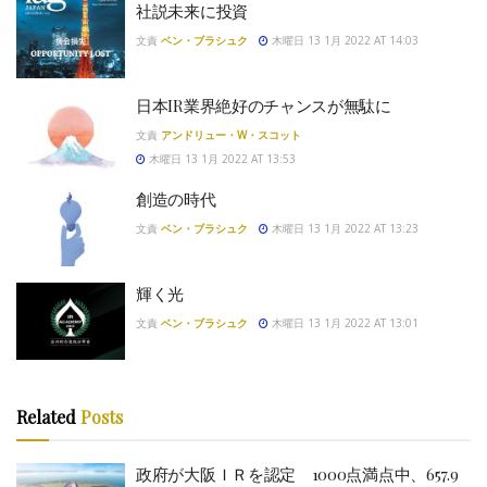
社説未来に投資
文責
ベン・ブラシュク
木曜日 13 1月 2022 AT 14:03
日本IR業界絶好のチャンスが無駄に
文責
アンドリュー・W・スコット
木曜日 13 1月 2022 AT 13:53
創造の時代
文責
ベン・ブラシュク
木曜日 13 1月 2022 AT 13:23
輝く光
文責
ベン・ブラシュク
木曜日 13 1月 2022 AT 13:01
Related
Posts
政府が大阪ＩＲを認定 1000点満点中、657.9