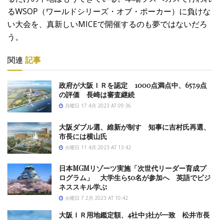
るWSOP（ワールドシリーズ・オブ・ポーカー）に負けな
い大会を、真新しいMICEで開催するのも夢ではないだろ
う。
関連
記事
政府が大阪ＩＲを認定 1000点満点中、657.9点
の評価 長崎は審査継続
月曜日 17 4月 2023 AT 09:36
大阪ダブル選、維新が制す 知事に吉村氏再選、
市長には横山氏
火曜日 11 4月 2023 AT 13:42
日本MGMリゾーツ実施「次世代リーダー育成プ
ログラム」 大学生ら50名が参加へ 英語でビジ
ネススキル学ぶ
火曜日 7 2月 2023 AT 10:42
大阪ＩＲ用地鑑定額、4社中3社が一致 松井市長