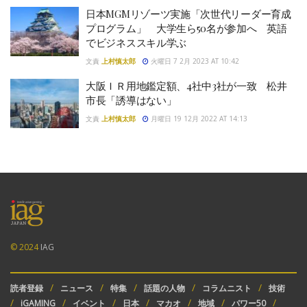
日本MGMリゾーツ実施「次世代リーダー育成
プログラム」 大学生ら50名が参加へ 英語
でビジネススキル学ぶ
文責
上村慎太郎
火曜日 7 2月 2023 AT 10:42
大阪ＩＲ用地鑑定額、4社中3社が一致 松井
市長「誘導はない」
文責
上村慎太郎
月曜日 19 12月 2022 AT 14:13
© 2024
IAG
読者登録
ニュース
特集
話題の人物
コラムニスト
技術
iGAMING
イベント
日本
マカオ
地域
パワー50