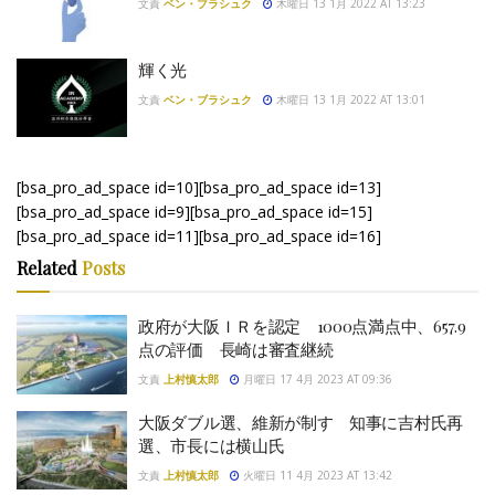
文責
ベン・ブラシュク
木曜日 13 1月 2022 AT 13:23
輝く光
文責
ベン・ブラシュク
木曜日 13 1月 2022 AT 13:01
[bsa_pro_ad_space id=10][bsa_pro_ad_space id=13]
[bsa_pro_ad_space id=9][bsa_pro_ad_space id=15]
[bsa_pro_ad_space id=11][bsa_pro_ad_space id=16]
Related
Posts
政府が大阪ＩＲを認定 1000点満点中、657.9
点の評価 長崎は審査継続
文責
上村慎太郎
月曜日 17 4月 2023 AT 09:36
大阪ダブル選、維新が制す 知事に吉村氏再
選、市長には横山氏
文責
上村慎太郎
火曜日 11 4月 2023 AT 13:42