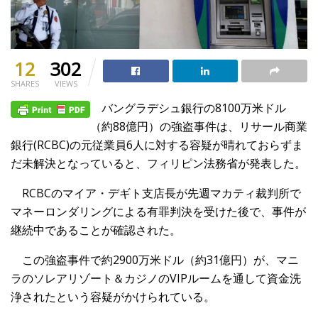
12
302
SHARES
VIEWS
バングラデシュ銀行の8100万米ドル
（約88億円）の強盗事件は、リサール商業
銀行(RCBC)の元従業員6人に対する容疑が晴れておらずま
だ未解決となっていると、フィリピン法務省が発表した。
RCBCのマイア・デギト支店長が先週マカティ裁判所で
マネーロンダリングによる有罪判決を受けた後で、事件が
継続中であることが確認された。
この強盗事件で約2900万米ドル（約31億円）が、マニ
ラのソレアリゾート＆カジノのVIPルームを通して資金洗
浄されたという容疑がかけられている。