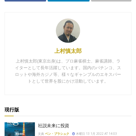
上村慎太郎
上村慎太郎(東京出身)は、プロ麻雀棋士、麻雀講師、ラ
イターとして長年活躍しています。国内のパチンコ、ス
ロットや海外カジノ等、様々なギャンブルのエキスパー
トとして世界を股にかけ活動しています。
現行版
社説未来に投資
文責
ベン・ブラシュク
木曜日 13 1月 2022 AT 14:03