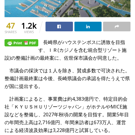
47
1.2k
SHARES
VIEWS
長崎県がハウステンボスに誘致を目指
す、ＩＲ(カジノを含む統合型リゾート施
設)の整備計画の最終案に、佐世保市議会が同意した。
市議会の採決では１人を除き、賛成多数で可決された。
整備計画最終案は今後、長崎県議会の承認を得たうえで県
が国に提出する。
計画案によると、事業費は約4,383億円で、特定目的会
社「ＫＹＵＳＨＵリゾーツジャパン」がホテルやMICE施
設などを整備し、2027年秋頃の開業を目指す。開業5年目
の年間売上高は2,716億円、年間来訪者は673万人、運営
による経済波及効果は3,228億円と試算している。