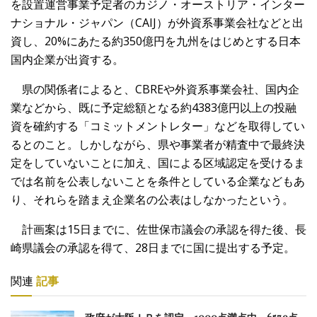
を設置運営事業予定者のカジノ・オーストリア・インター
ナショナル・ジャパン（CAIJ）が外資系事業会社などと出
資し、20%にあたる約350億円を九州をはじめとする日本
国内企業が出資する。
県の関係者によると、CBREや外資系事業会社、国内企
業などから、既に予定総額となる約4383億円以上の投融
資を確約する「コミットメントレター」などを取得してい
るとのこと。しかしながら、県や事業者が精査中で最終決
定をしていないことに加え、国による区域認定を受けるま
では名前を公表しないことを条件としている企業などもあ
り、それらを踏まえ企業名の公表はしなかったという。
計画案は15日までに、佐世保市議会の承認を得た後、長
崎県議会の承認を得て、28日までに国に提出する予定。
関連
記事