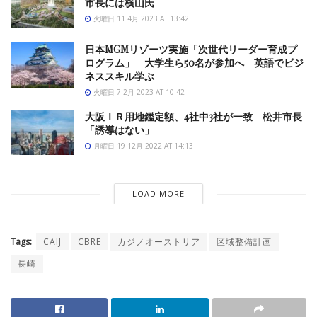
市長には横山氏
火曜日 11 4月 2023 AT 13:42
日本MGMリゾーツ実施「次世代リーダー育成プ
ログラム」 大学生ら50名が参加へ 英語でビジ
ネススキル学ぶ
火曜日 7 2月 2023 AT 10:42
大阪ＩＲ用地鑑定額、4社中3社が一致 松井市長
「誘導はない」
月曜日 19 12月 2022 AT 14:13
LOAD MORE
Tags:
CAIJ
CBRE
カジノオーストリア
区域整備計画
長崎