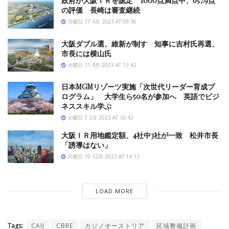
政府が大阪ＩＲを認定 1000点満点中、657.9点
の評価 長崎は審査継続
月曜日 17 4月 2023 AT 09:36
大阪ダブル選、維新が制す 知事に吉村氏再選、
市長には横山氏
火曜日 11 4月 2023 AT 13:42
日本MGMリゾーツ実施「次世代リーダー育成プ
ログラム」 大学生ら50名が参加へ 英語でビジ
ネススキル学ぶ
火曜日 7 2月 2023 AT 10:42
大阪ＩＲ用地鑑定額、4社中3社が一致 松井市長
「誘導はない」
月曜日 19 12月 2022 AT 14:13
LOAD MORE
Tags:
CAIJ
CBRE
カジノオーストリア
区域整備計画