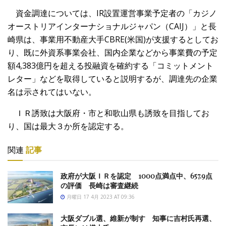
資金調達については、IR設置運営事業予定者の「カジノ
オーストリアインターナショナルジャパン（CAIJ）」と長
崎県は、事業用不動産大手CBRE(米国)が支援するとしてお
り、既に外資系事業会社、国内企業などから事業費の予定
額4,383億円を超える投融資を確約する「コミットメント
レター」などを取得していると説明するが、調達先の企業
名は示されてはいない。
ＩＲ誘致は大阪府・市と和歌山県も誘致を目指してお
り、国は最大３か所を認定する。
関連
記事
政府が大阪ＩＲを認定 1000点満点中、657.9点
の評価 長崎は審査継続
月曜日 17 4月 2023 AT 09:36
大阪ダブル選、維新が制す 知事に吉村氏再選、