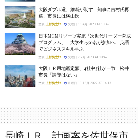
大阪ダブル選、維新が制す 知事に吉村氏再
選、市長には横山氏
文責
上村慎太郎
火曜日 11 4月 2023 AT 13:42
日本MGMリゾーツ実施「次世代リーダー育成
プログラム」 大学生ら50名が参加へ 英語
でビジネススキル学ぶ
文責
上村慎太郎
火曜日 7 2月 2023 AT 10:42
大阪ＩＲ用地鑑定額、4社中3社が一致 松井
市長「誘導はない」
文責
上村慎太郎
月曜日 19 12月 2022 AT 14:13
長崎ＩＲ 計画案を佐世保市