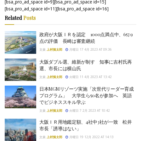
[bsa_pro_ad_space id=9][bsa_pro_ad_space id=15]
[bsa_pro_ad_space id=11][bsa_pro_ad_space id=16]
Related
Posts
政府が大阪ＩＲを認定 1000点満点中、657.9
点の評価 長崎は審査継続
文責
上村慎太郎
月曜日 17 4月 2023 AT 09:36
大阪ダブル選、維新が制す 知事に吉村氏再
選、市長には横山氏
文責
上村慎太郎
火曜日 11 4月 2023 AT 13:42
日本MGMリゾーツ実施「次世代リーダー育成
プログラム」 大学生ら50名が参加へ 英語
でビジネススキル学ぶ
文責
上村慎太郎
火曜日 7 2月 2023 AT 10:42
大阪ＩＲ用地鑑定額、4社中3社が一致 松井
市長「誘導はない」
文責
上村慎太郎
月曜日 19 12月 2022 AT 14:13