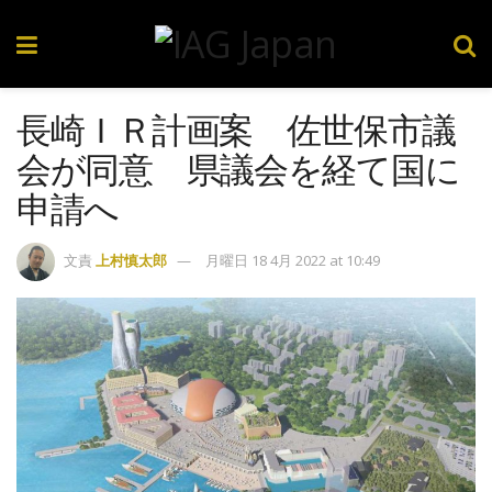
長崎ＩＲ計画案 佐世保市議
会が同意 県議会を経て国に
申請へ
文責
上村慎太郎
月曜日 18 4月 2022 at 10:49