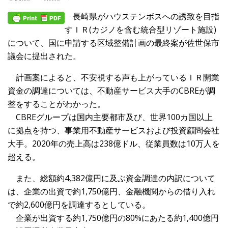
長崎県がハウステンボスへの誘致を目指
すＩＲ(カジノを含む統合型リゾート施設)
について、国に申請する区域整備計画の最終案が佐世保市
議会に提出された。
計画案によると、不安視する声も上がっているＩＲ開業
資金の調達については、不動産サービス大手のCBREが調
整をすることがわかった。
CBREグループは国内主要都市及び、世界100カ国以上
に拠点を持つ、事業用不動産サービスおよび投資顧問会社
大手。2020年の売上高は238億ドル、従業員数は10万人を
超える。
また、総額約4,382億円に及ぶ資金調達の内訳について
は、企業の出資で約1,750億円、金融機関からの借り入れ
で約2,600億円を調達するとしている。
企業が出資する約1,750億円の80%にあたる約1,400億円