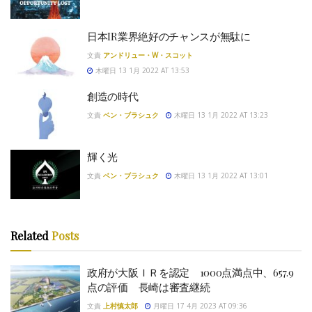
日本IR業界絶好のチャンスが無駄に
文責
アンドリュー・W・スコット
木曜日 13 1月 2022 AT 13:53
創造の時代
文責
ベン・ブラシュク
木曜日 13 1月 2022 AT 13:23
輝く光
文責
ベン・ブラシュク
木曜日 13 1月 2022 AT 13:01
Related
Posts
政府が大阪ＩＲを認定 1000点満点中、657.9
点の評価 長崎は審査継続
文責
上村慎太郎
月曜日 17 4月 2023 AT 09:36