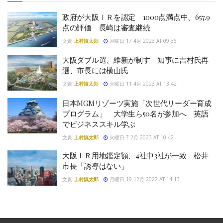
政府が大阪ＩＲを認定 1000点満点中、657.9
点の評価 長崎は審査継続
文責
上村慎太郎
月曜日 17 4月 2023 AT 09:36
大阪ダブル選、維新が制す 知事に吉村氏再
選、市長には横山氏
文責
上村慎太郎
火曜日 11 4月 2023 AT 13:42
日本MGMリゾーツ実施「次世代リーダー育成
プログラム」 大学生ら50名が参加へ 英語
でビジネススキル学ぶ
文責
上村慎太郎
火曜日 7 2月 2023 AT 10:42
大阪ＩＲ用地鑑定額、4社中3社が一致 松井
市長「誘導はない」
文責
上村慎太郎
月曜日 19 12月 2022 AT 14:13