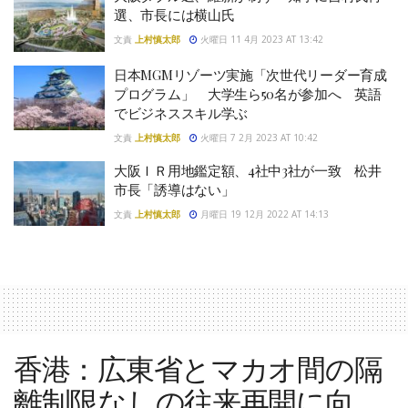
選、市長には横山氏
文責
上村慎太郎
火曜日 11 4月 2023 AT 13:42
日本MGMリゾーツ実施「次世代リーダー育成
プログラム」 大学生ら50名が参加へ 英語
でビジネススキル学ぶ
文責
上村慎太郎
火曜日 7 2月 2023 AT 10:42
大阪ＩＲ用地鑑定額、4社中3社が一致 松井
市長「誘導はない」
文責
上村慎太郎
月曜日 19 12月 2022 AT 14:13
香港：広東省とマカオ間の隔
離制限なしの往来再開に向