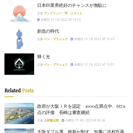
日本IR業界絶好のチャンスが無駄に
文責
アンドリュー・W・スコット
木曜日 13 1月 2022 AT 13:53
創造の時代
文責
ベン・ブラシュク
木曜日 13 1月 2022 AT 13:23
輝く光
文責
ベン・ブラシュク
木曜日 13 1月 2022 AT 13:01
Related
Posts
政府が大阪ＩＲを認定 1000点満点中、657.9
点の評価 長崎は審査継続
文責
上村慎太郎
月曜日 17 4月 2023 AT 09:36
大阪ダブル選、維新が制す 知事に吉村氏再