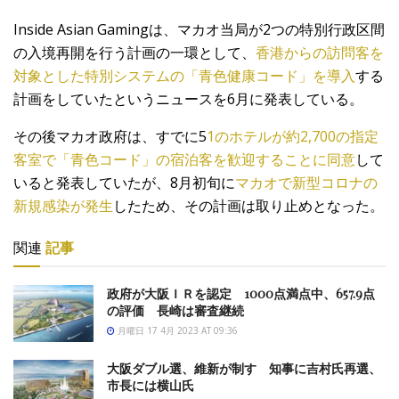
Inside Asian Gamingは、マカオ当局が2つの特別行政区間
の入境再開を行う計画の一環として、
香港からの訪問客を
対象とした特別システムの「青色健康コード」を導入
する
計画をしていたというニュースを6月に発表している。
その後マカオ政府は、すでに5
1のホテルが約2,700の指定
客室で「青色コード」の宿泊客を歓迎することに同意
して
いると発表していたが、8月初旬に
マカオで新型コロナの
新規感染が発生
したため、その計画は取り止めとなった。
関連
記事
政府が大阪ＩＲを認定 1000点満点中、657.9点
の評価 長崎は審査継続
月曜日 17 4月 2023 AT 09:36
大阪ダブル選、維新が制す 知事に吉村氏再選、
市長には横山氏