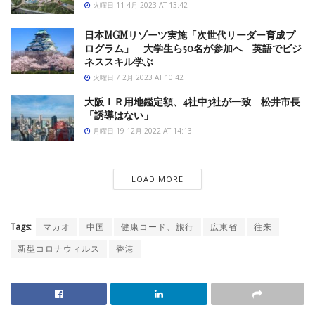
火曜日 11 4月 2023 AT 13:42
日本MGMリゾーツ実施「次世代リーダー育成プ
ログラム」 大学生ら50名が参加へ 英語でビジ
ネススキル学ぶ
火曜日 7 2月 2023 AT 10:42
大阪ＩＲ用地鑑定額、4社中3社が一致 松井市長
「誘導はない」
月曜日 19 12月 2022 AT 14:13
LOAD MORE
Tags:
マカオ
中国
健康コード、旅行
広東省
往来
新型コロナウィルス
香港