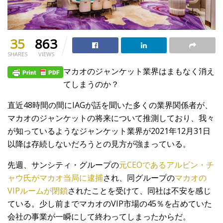
35
863
SHARES
VIEWS
マカオのジャンケット業界はまもなく消え
てしまうのか？
直近48時間の間にIAGが話を聞いた多くの業界関係者が、
マカオのジャンケットの将来について推測しており、我々
が知っているようなジャンケット業界が2021年12月31日
以降は存続しないだろうとの見方が強まっている。
先週、サンシティ・グループの
元CEOであるアルビン・チ
ャウ氏がマカオ当局に逮捕
され、同グループの
マカオの
VIPルームが閉鎖
されたことを受けて、同社は不安を感じ
ている。少し前までマカオのVIP市場の45％を占めていた
会社の事業が一瞬にして終わってしまったからだ。