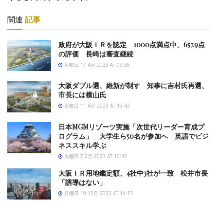
関連
記事
政府が大阪ＩＲを認定 1000点満点中、657.9点
の評価 長崎は審査継続
月曜日 17 4月 2023 AT 09:36
大阪ダブル選、維新が制す 知事に吉村氏再選、
市長には横山氏
火曜日 11 4月 2023 AT 13:42
日本MGMリゾーツ実施「次世代リーダー育成プ
ログラム」 大学生ら50名が参加へ 英語でビジ
ネススキル学ぶ
火曜日 7 2月 2023 AT 10:42
大阪ＩＲ用地鑑定額、4社中3社が一致 松井市長
「誘導はない」
月曜日 19 12月 2022 AT 14:13