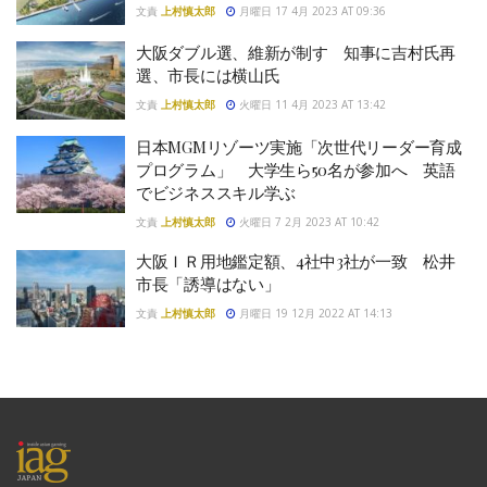
文責
上村慎太郎
月曜日 17 4月 2023 AT 09:36
大阪ダブル選、維新が制す 知事に吉村氏再
選、市長には横山氏
文責
上村慎太郎
火曜日 11 4月 2023 AT 13:42
日本MGMリゾーツ実施「次世代リーダー育成
プログラム」 大学生ら50名が参加へ 英語
でビジネススキル学ぶ
文責
上村慎太郎
火曜日 7 2月 2023 AT 10:42
大阪ＩＲ用地鑑定額、4社中3社が一致 松井
市長「誘導はない」
文責
上村慎太郎
月曜日 19 12月 2022 AT 14:13