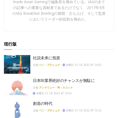
Inside Asian Gamingで編集長を務めている。IAGの全て
の記事への重要な貢献者であるだけでなく、2017年4月
のIAG Breakfast Briefingの展開・立ち上げ、そして監督
においてリーダー的役割を務めた。
現行版
社説未来に投資
文責
ベン・ブラシュク
木曜日 13 1月 2022 AT 14:03
日本IR業界絶好のチャンスが無駄に
文責
アンドリュー・W・スコット
木曜日 13 1月 2022 AT 13:53
創造の時代
文責
ベン・ブラシュク
木曜日 13 1月 2022 AT 13:23