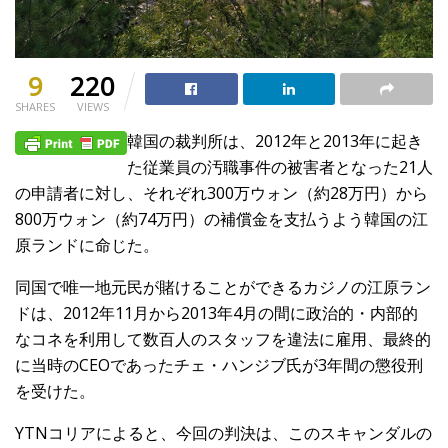
9
220
SHARES
VIEWS
韓国の裁判所は、2012年と2013年に起き
た従業員の汚職事件の被害者となった21人
の申請者に対し、それぞれ300万ウォン（約28万円）から
800万ウォン（約74万円）の補償金を支払うよう韓国の江
原ランドに命じた。
同国で唯一地元民が賭けることができるカジノの江原ラン
ドは、2012年11月から2013年4月の間に政治的・内部的
なコネを利用して数百人のスタッフを違法に雇用、最終的
に当時のCEOであったチェ・ハンジブ氏が3年間の懲役刑
を受けた。
YTNコリアによると、今回の判決は、このスキャンダルの