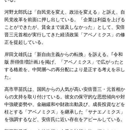
河野太郎氏は「自民党を変え、政治を変える」と訴え、自
民党改革を前面に押し出している。「企業は利益を上げる
ことができたが、賃金まで波及しなかった」として、安倍
晋三元首相が実行してきた経済政策「アベノミクス」の修
正を提起している。
岸田文雄氏は「新自由主義からの転換」を訴える。｢令和
版 所得倍増計画｣を掲げ、「アベノミクス」で広がったと
する格差を、中間層への再分配により是正する考えを示し
た。
高市早苗氏は、国民からの人気が高い安倍晋三・元首相か
らの支持を取り付けている。彼女の保守的な思想傾向や対
中強硬姿勢や、金融緩和や財政出動及び、成長投資などを
柱とする「アベノミクス」を継承した「サナエノミクス」
を強調するなど、安倍氏に近い存在をアピールしている。