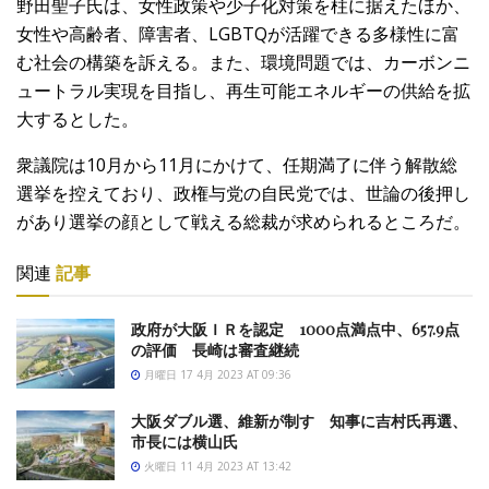
野田聖子氏は、女性政策や少子化対策を柱に据えたほか、
女性や高齢者、障害者、LGBTQが活躍できる多様性に富
む社会の構築を訴える。また、環境問題では、カーボンニ
ュートラル実現を目指し、再生可能エネルギーの供給を拡
大するとした。
衆議院は10月から11月にかけて、任期満了に伴う解散総
選挙を控えており、政権与党の自民党では、世論の後押し
があり選挙の顔として戦える総裁が求められるところだ。
関連
記事
政府が大阪ＩＲを認定 1000点満点中、657.9点
の評価 長崎は審査継続
月曜日 17 4月 2023 AT 09:36
大阪ダブル選、維新が制す 知事に吉村氏再選、
市長には横山氏
火曜日 11 4月 2023 AT 13:42