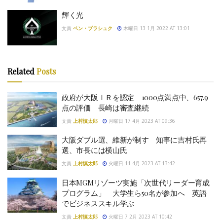
輝く光
文責
ベン・ブラシュク
木曜日 13 1月 2022 AT 13:01
Related
Posts
政府が大阪ＩＲを認定 1000点満点中、657.9
点の評価 長崎は審査継続
文責
上村慎太郎
月曜日 17 4月 2023 AT 09:36
大阪ダブル選、維新が制す 知事に吉村氏再
選、市長には横山氏
文責
上村慎太郎
火曜日 11 4月 2023 AT 13:42
日本MGMリゾーツ実施「次世代リーダー育成
プログラム」 大学生ら50名が参加へ 英語
でビジネススキル学ぶ
文責
上村慎太郎
火曜日 7 2月 2023 AT 10:42