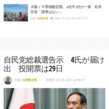
大阪ＩＲ用地鑑定額、4社中3社が一致 松井
市長「誘導はない」
文責
上村慎太郎
月曜日 19 12月 2022 AT 14:13
自民党総裁選告示 4氏が届け
出 投開票は29日
文責
上村慎太郎
月曜日 20 9月 2021 at 08:19