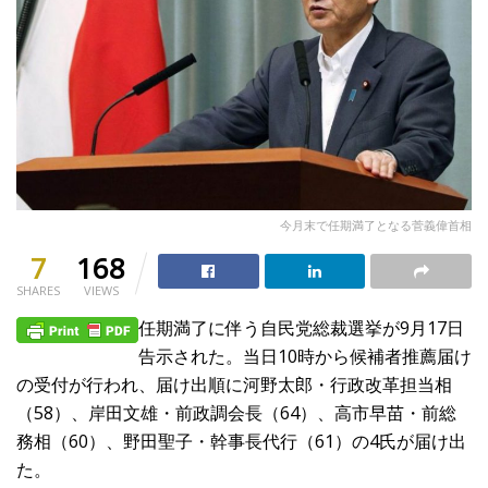
今月末で任期満了となる菅義偉首相
7
168
SHARES
VIEWS
任期満了に伴う自民党総裁選挙が9月17日
告示された。当日10時から候補者推薦届け
の受付が行われ、届け出順に河野太郎・行政改革担当相
（58）、岸田文雄・前政調会長（64）、高市早苗・前総
務相（60）、野田聖子・幹事長代行（61）の4氏が届け出
た。