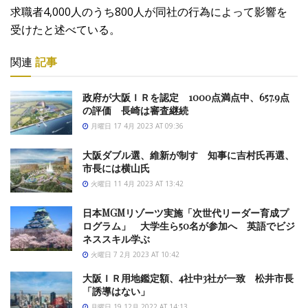
求職者4,000人のうち800人が同社の行為によって影響を
受けたと述べている。
関連
記事
政府が大阪ＩＲを認定 1000点満点中、657.9点
の評価 長崎は審査継続
月曜日 17 4月 2023 AT 09:36
大阪ダブル選、維新が制す 知事に吉村氏再選、
市長には横山氏
火曜日 11 4月 2023 AT 13:42
日本MGMリゾーツ実施「次世代リーダー育成プ
ログラム」 大学生ら50名が参加へ 英語でビジ
ネススキル学ぶ
火曜日 7 2月 2023 AT 10:42
大阪ＩＲ用地鑑定額、4社中3社が一致 松井市長
「誘導はない」
月曜日 19 12月 2022 AT 14:13