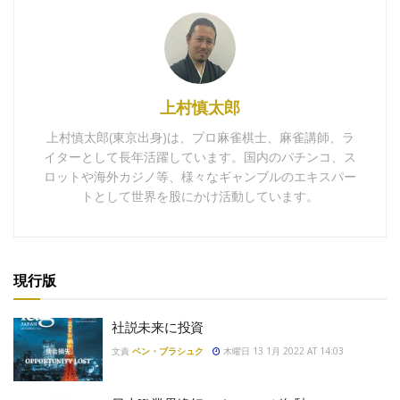
上村慎太郎
上村慎太郎(東京出身)は、プロ麻雀棋士、麻雀講師、ラ
イターとして長年活躍しています。国内のパチンコ、ス
ロットや海外カジノ等、様々なギャンブルのエキスパー
トとして世界を股にかけ活動しています。
現行版
社説未来に投資
文責
ベン・ブラシュク
木曜日 13 1月 2022 AT 14:03