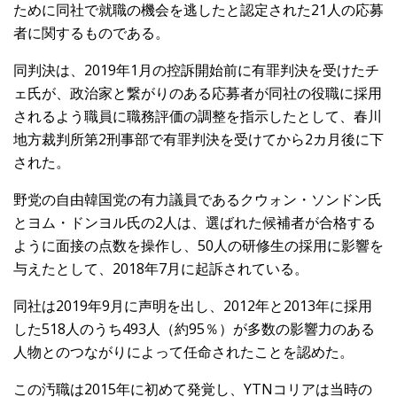
ために同社で就職の機会を逃したと認定された21人の応募
者に関するものである。
同判決は、2019年1月の控訴開始前に有罪判決を受けたチ
ェ氏が、政治家と繋がりのある応募者が同社の役職に採用
されるよう職員に職務評価の調整を指示したとして、春川
地方裁判所第2刑事部で有罪判決を受けてから2カ月後に下
された。
野党の自由韓国党の有力議員であるクウォン・ソンドン氏
とヨム・ドンヨル氏の2人は、選ばれた候補者が合格する
ように面接の点数を操作し、50人の研修生の採用に影響を
与えたとして、2018年7月に起訴されている。
同社は2019年9月に声明を出し、2012年と2013年に採用
した518人のうち493人（約95％）が多数の影響力のある
人物とのつながりによって任命されたことを認めた。
この汚職は2015年に初めて発覚し、YTNコリアは当時の