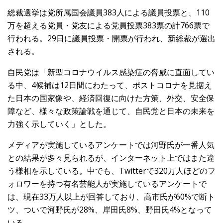
総裁選挙は党所属国会議員383人による議員投票と、110
万を超える党員・党友による党員投票383票の計766票で
行われる。29日に議員投票・開票が行われ、新総裁が選出
される。
自民党は「新型コロナウイルス感染症の脅威に直面してい
る中、4候補は12日間にわたって、ポストコロナを見据え
た日本の国家像や、経済回復に向けた方策、外交、安全保
障など、様々な政策論戦を通じて、自民党と日本の未来を
力強く示していく」とした。
メディアが実施しているアンケートでは河野氏が一番人気
との結果が多々見られるが、インターネット上ではまた違
う様相を示している。中でも、Twitterで320万人ほどのフ
ォロワーを持つ有名芸能人が実施しているアンケートで
は、現在33万人以上が回答しており、高市氏が60%で断ト
ツ、ついで河野氏が28%、岸田氏8%、野田氏4%となって
いる。