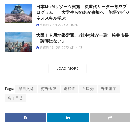
日本MGMリゾーツ実施「次世代リーダー育成プ
ログラム」 大学生ら50名が参加へ 英語でビジ
ネススキル学ぶ
火曜日 7 2月 2023 AT 10:42
大阪ＩＲ用地鑑定額、4社中3社が一致 松井市長
「誘導はない」
月曜日 19 12月 2022 AT 14:13
LOAD MORE
Tags:
岸田文雄
河野太郎
総裁選
自民党
野田聖子
高市早苗