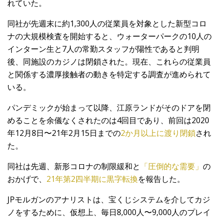
れていた。
同社が先週末に約1,300人の従業員を対象とした新型コロ
ナの大規模検査を開始すると、ウォーターパークの10人の
インターン生と7人の常勤スタッフが陽性であると判明
後、同施設のカジノは閉鎖された。現在、これらの従業員
と関係する濃厚接触者の動きを特定する調査が進められて
いる。
パンデミックが始まって以降、江原ランドがそのドアを閉
めることを余儀なくされたのは4回目であり、前回は2020
年12月8日〜21年2月15日までの
2か月以上に渡り閉鎖
され
た。
同社は先週、新形コロナの制限緩和と
「圧倒的な需要」
の
おかげで、
21年第2四半期に黒字転換
を報告した。
JPモルガンのアナリストは、宝くじシステムを介してカジ
ノをするために、仮想上、毎日8,000人〜9,000人のプレイ