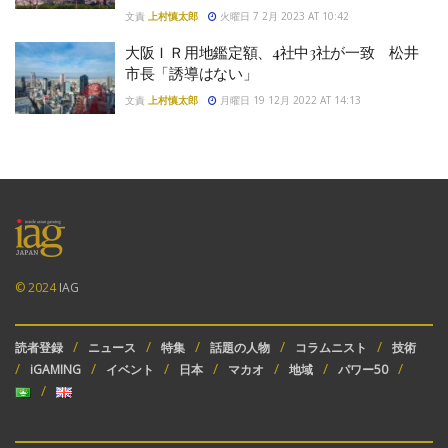
文責
上村慎太郎
火曜日 7 2月 2023 AT 10:42
大阪ＩＲ用地鑑定額、4社中3社が一致 松井
市長「誘導はない」
文責
上村慎太郎
月曜日 19 12月 2022 AT 14:13
© 2024
IAG
読者登録
ニュース
特集
話題の人物
コラムニスト
技術
iGAMING
イベント
日本
マカオ
地域
パワー50