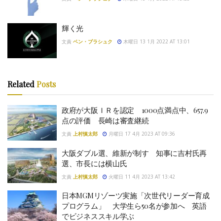
輝く光
文責
ベン・ブラシュク
木曜日 13 1月 2022 AT 13:01
Related
Posts
政府が大阪ＩＲを認定 1000点満点中、657.9
点の評価 長崎は審査継続
文責
上村慎太郎
月曜日 17 4月 2023 AT 09:36
大阪ダブル選、維新が制す 知事に吉村氏再
選、市長には横山氏
文責
上村慎太郎
火曜日 11 4月 2023 AT 13:42
日本MGMリゾーツ実施「次世代リーダー育成
プログラム」 大学生ら50名が参加へ 英語
でビジネススキル学ぶ