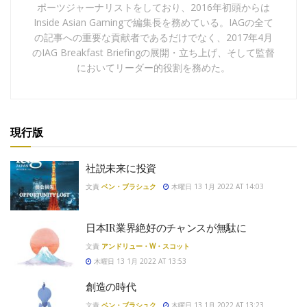
ポーツジャーナリストをしており、2016年初頭からは
Inside Asian Gamingで編集長を務めている。IAGの全て
の記事への重要な貢献者であるだけでなく、2017年4月
のIAG Breakfast Briefingの展開・立ち上げ、そして監督
においてリーダー的役割を務めた。
現行版
社説未来に投資
文責
ベン・ブラシュク
木曜日 13 1月 2022 AT 14:03
日本IR業界絶好のチャンスが無駄に
文責
アンドリュー・W・スコット
木曜日 13 1月 2022 AT 13:53
創造の時代
文責
ベン・ブラシュク
木曜日 13 1月 2022 AT 13:23