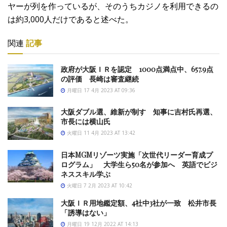
ヤーが列を作っているが、そのうちカジノを利用できるの
は約3,000人だけであると述べた。
関連
記事
政府が大阪ＩＲを認定 1000点満点中、657.9点
の評価 長崎は審査継続
月曜日 17 4月 2023 AT 09:36
大阪ダブル選、維新が制す 知事に吉村氏再選、
市長には横山氏
火曜日 11 4月 2023 AT 13:42
日本MGMリゾーツ実施「次世代リーダー育成プ
ログラム」 大学生ら50名が参加へ 英語でビジ
ネススキル学ぶ
火曜日 7 2月 2023 AT 10:42
大阪ＩＲ用地鑑定額、4社中3社が一致 松井市長
「誘導はない」
月曜日 19 12月 2022 AT 14:13