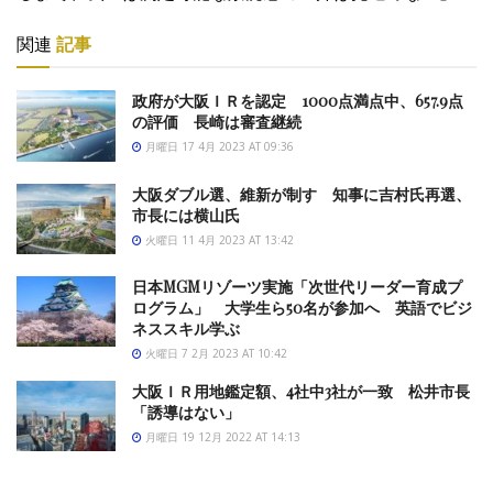
関連
記事
政府が大阪ＩＲを認定 1000点満点中、657.9点
の評価 長崎は審査継続
月曜日 17 4月 2023 AT 09:36
大阪ダブル選、維新が制す 知事に吉村氏再選、
市長には横山氏
火曜日 11 4月 2023 AT 13:42
日本MGMリゾーツ実施「次世代リーダー育成プ
ログラム」 大学生ら50名が参加へ 英語でビジ
ネススキル学ぶ
火曜日 7 2月 2023 AT 10:42
大阪ＩＲ用地鑑定額、4社中3社が一致 松井市長
「誘導はない」
月曜日 19 12月 2022 AT 14:13