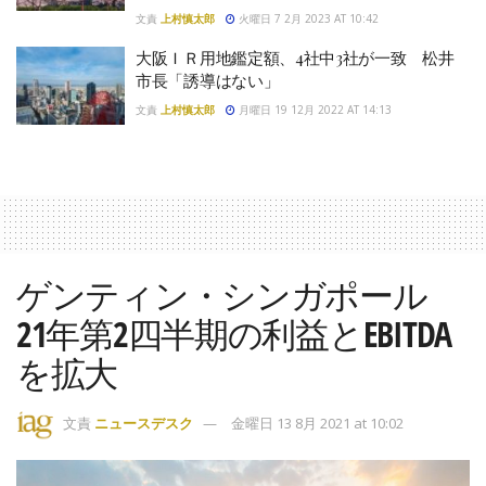
文責
上村慎太郎
火曜日 7 2月 2023 AT 10:42
大阪ＩＲ用地鑑定額、4社中3社が一致 松井
市長「誘導はない」
文責
上村慎太郎
月曜日 19 12月 2022 AT 14:13
ゲンティン・シンガポール
21年第2四半期の利益とEBITDA
を拡大
文責
ニュースデスク
金曜日 13 8月 2021 at 10:02