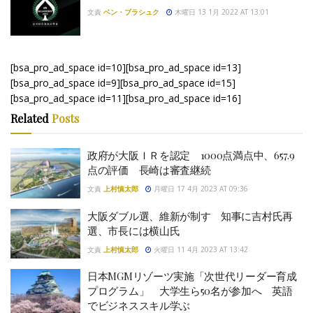
文責
ベン・ブラシュク
木曜日 13 1月 2022 AT 13:01
[bsa_pro_ad_space id=10][bsa_pro_ad_space id=13]
[bsa_pro_ad_space id=9][bsa_pro_ad_space id=15]
[bsa_pro_ad_space id=11][bsa_pro_ad_space id=16]
Related
Posts
政府が大阪ＩＲを認定 1000点満点中、657.9
点の評価 長崎は審査継続
文責
上村慎太郎
月曜日 17 4月 2023 AT 09:36
大阪ダブル選、維新が制す 知事に吉村氏再
選、市長には横山氏
文責
上村慎太郎
火曜日 11 4月 2023 AT 13:42
日本MGMリゾーツ実施「次世代リーダー育成
プログラム」 大学生ら50名が参加へ 英語
でビジネススキル学ぶ