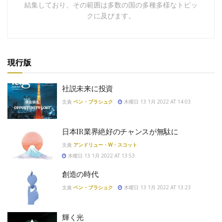
結集しており、その範囲は多数の国の多種多様なトピッ
クに及びます。
現行版
社説未来に投資
文責
ベン・ブラシュク
木曜日 13 1月 2022 AT 14:03
日本IR業界絶好のチャンスが無駄に
文責
アンドリュー・W・スコット
木曜日 13 1月 2022 AT 13:53
創造の時代
文責
ベン・ブラシュク
木曜日 13 1月 2022 AT 13:23
輝く光