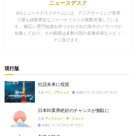
ニュースデスク
IAGニュースデスクチームには、アジアゲーミング業界
で最も経験豊富なジャーナリストが複数所属していま
す。 幅広い専門知識を持つそれぞれの長年のノウハウが
結集しており、その範囲は多数の国の多種多様なトピッ
クに及びます。
現行版
社説未来に投資
文責
ベン・ブラシュク
木曜日 13 1月 2022 AT 14:03
日本IR業界絶好のチャンスが無駄に
文責
アンドリュー・W・スコット
木曜日 13 1月 2022 AT 13:53