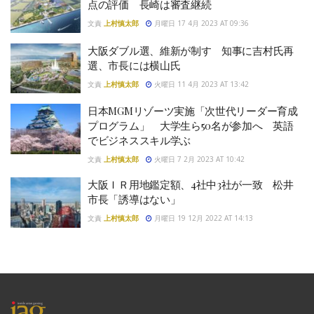
点の評価 長崎は審査継続
文責
上村慎太郎
月曜日 17 4月 2023 AT 09:36
大阪ダブル選、維新が制す 知事に吉村氏再
選、市長には横山氏
文責
上村慎太郎
火曜日 11 4月 2023 AT 13:42
日本MGMリゾーツ実施「次世代リーダー育成
プログラム」 大学生ら50名が参加へ 英語
でビジネススキル学ぶ
文責
上村慎太郎
火曜日 7 2月 2023 AT 10:42
大阪ＩＲ用地鑑定額、4社中3社が一致 松井
市長「誘導はない」
文責
上村慎太郎
月曜日 19 12月 2022 AT 14:13