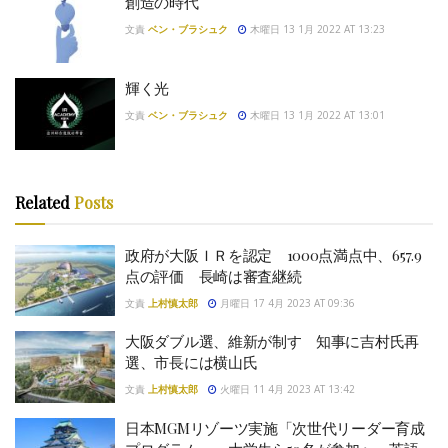
創造の時代
文責
ベン・ブラシュク
木曜日 13 1月 2022 AT 13:23
輝く光
文責
ベン・ブラシュク
木曜日 13 1月 2022 AT 13:01
Related
Posts
政府が大阪ＩＲを認定 1000点満点中、657.9
点の評価 長崎は審査継続
文責
上村慎太郎
月曜日 17 4月 2023 AT 09:36
大阪ダブル選、維新が制す 知事に吉村氏再
選、市長には横山氏
文責
上村慎太郎
火曜日 11 4月 2023 AT 13:42
日本MGMリゾーツ実施「次世代リーダー育成