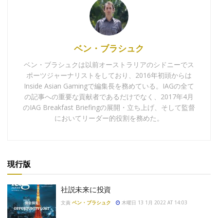
ベン・ブラシュク
ベン・ブラシュクは以前オーストラリアのシドニーでス
ポーツジャーナリストをしており、2016年初頭からは
Inside Asian Gamingで編集長を務めている。IAGの全て
の記事への重要な貢献者であるだけでなく、2017年4月
のIAG Breakfast Briefingの展開・立ち上げ、そして監督
においてリーダー的役割を務めた。
現行版
社説未来に投資
文責
ベン・ブラシュク
木曜日 13 1月 2022 AT 14:03