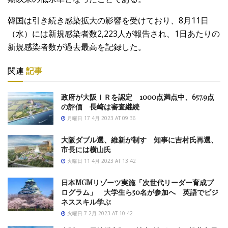
韓国は引き続き感染拡大の影響を受けており、8月11日
（水）には新規感染者数2,223人が報告され、1日あたりの
新規感染者数が過去最高を記録した。
関連
記事
政府が大阪ＩＲを認定 1000点満点中、657.9点
の評価 長崎は審査継続
月曜日 17 4月 2023 AT 09:36
大阪ダブル選、維新が制す 知事に吉村氏再選、
市長には横山氏
火曜日 11 4月 2023 AT 13:42
日本MGMリゾーツ実施「次世代リーダー育成プ
ログラム」 大学生ら50名が参加へ 英語でビジ
ネススキル学ぶ
火曜日 7 2月 2023 AT 10:42