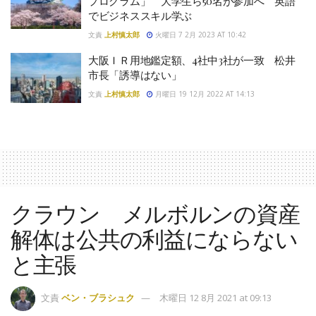
プログラム」 大学生ら50名が参加へ 英語
でビジネススキル学ぶ
文責
上村慎太郎
火曜日 7 2月 2023 AT 10:42
大阪ＩＲ用地鑑定額、4社中3社が一致 松井
市長「誘導はない」
文責
上村慎太郎
月曜日 19 12月 2022 AT 14:13
クラウン メルボルンの資産
解体は公共の利益にならない
と主張
文責
ベン・ブラシュク
木曜日 12 8月 2021 at 09:13