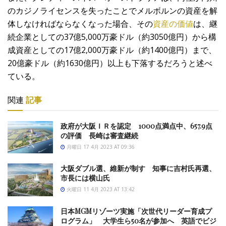
のカジノライセンスを失ったことでメルボルンの資産を解
体しなければならなくなった場合、その
資産の価値
は、継
続企業としての37億5,000万豪ドル（約3050億円）から構
成資産としての17億2,000万豪ドル（約1400億円）まで、
20億豪ドル（約1630億円）以上も下落するだろうと述べ
ている。
関連
記事
政府が大阪ＩＲを認定 1000点満点中、657.9点
の評価 長崎は審査継続
月曜日 17 4月 2023 AT 09:36
大阪ダブル選、維新が制す 知事に吉村氏再選、
市長には横山氏
火曜日 11 4月 2023 AT 13:42
日本MGMリゾーツ実施「次世代リーダー育成プ
ログラム」 大学生ら50名が参加へ 英語でビジ