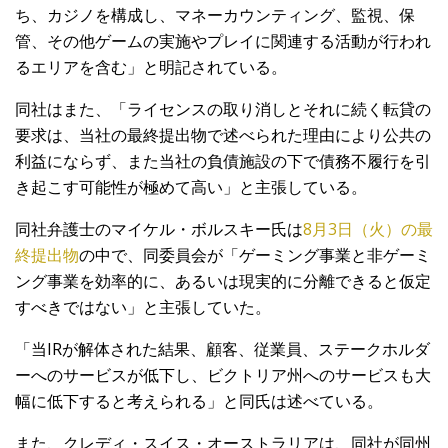
ち、カジノを構成し、マネーカウンティング、監視、保
管、その他ゲームの実施やプレイに関連する活動が行われ
るエリアを含む」と明記されている。
同社はまた、「ライセンスの取り消しとそれに続く転貸の
要求は、当社の最終提出物で述べられた理由により公共の
利益にならず、また当社の負債施設の下で債務不履行を引
き起こす可能性が極めて高い」と主張している。
同社弁護士のマイケル・ボルスキー氏は
8月3日（火）の最
終提出物
の中で、同委員会が「ゲーミング事業と非ゲーミ
ング事業を効率的に、あるいは現実的に分離できると仮定
すべきではない」と主張していた。
「当IRが解体された結果、顧客、従業員、ステークホルダ
ーへのサービスが低下し、ビクトリア州へのサービスも大
幅に低下すると考えられる」と同氏は述べている。
また、クレディ・スイス・オーストラリアは、同社が同州