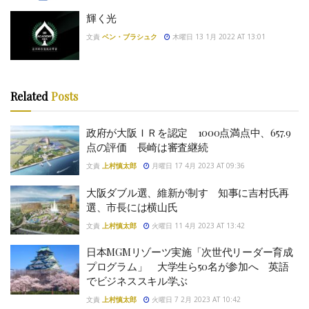
輝く光
文責
ベン・ブラシュク
木曜日 13 1月 2022 AT 13:01
Related
Posts
政府が大阪ＩＲを認定 1000点満点中、657.9
点の評価 長崎は審査継続
文責
上村慎太郎
月曜日 17 4月 2023 AT 09:36
大阪ダブル選、維新が制す 知事に吉村氏再
選、市長には横山氏
文責
上村慎太郎
火曜日 11 4月 2023 AT 13:42
日本MGMリゾーツ実施「次世代リーダー育成
プログラム」 大学生ら50名が参加へ 英語
でビジネススキル学ぶ
文責
上村慎太郎
火曜日 7 2月 2023 AT 10:42