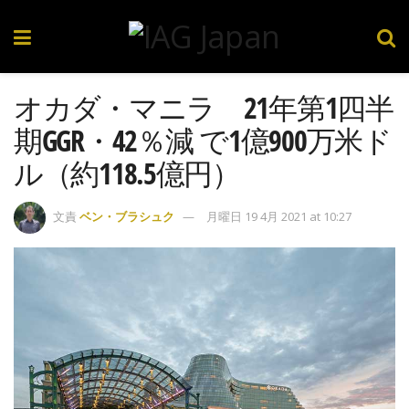
オカダ・マニラ 21年第1四半
期GGR・42％減 で1億900万米ド
ル（約118.5億円）
文責
ベン・ブラシュク
月曜日 19 4月 2021 at 10:27