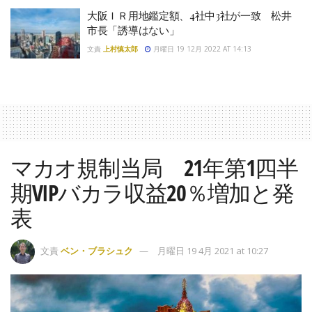
大阪ＩＲ用地鑑定額、4社中3社が一致 松井
市長「誘導はない」
文責
上村慎太郎
月曜日 19 12月 2022 AT 14:13
マカオ規制当局 21年第1四半
期VIPバカラ収益20％増加と発
表
文責
ベン・ブラシュク
月曜日 19 4月 2021 at 10:27