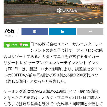
766
VIEWS
日本の株式会社ユニバーサルエンターテイ
ンメントの完全子会社で、フィリピンの統
合型リゾートであるオカダ・マニラを運営するタイガー
リゾート レジャー アンド エンターテインメント インク
（TRLEI）は、新型コロナの影響により、調整後セグメン
トのEBITDAが前年同期比で35％減の6億9,200万比ペソ
（約15.5億円）となったと報告した。
ゲーミング総収益が42％減の52.9億比ペソ（約119億円）
となったこの結果は、オカダ・マニラが3月15日に閉店と
なるまでは通常営業を続けていた昨年の同時期と比較して