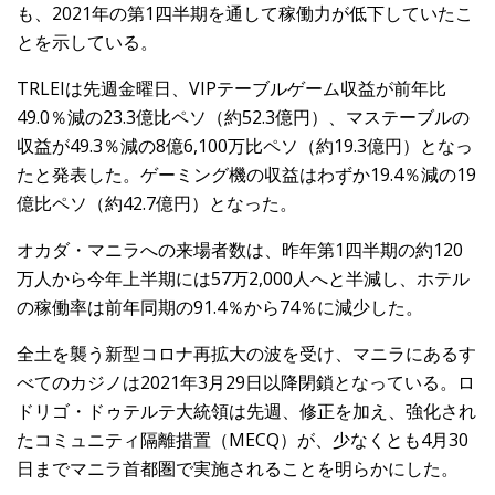
も、2021年の第1四半期を通して稼働力が低下していたこ
とを示している。
TRLEIは先週金曜日、VIPテーブルゲーム収益が前年比
49.0％減の23.3億比ペソ（約52.3億円）、マステーブルの
収益が49.3％減の8億6,100万比ペソ（約19.3億円）となっ
たと発表した。ゲーミング機の収益はわずか19.4％減の19
億比ペソ（約42.7億円）となった。
オカダ・マニラへの来場者数は、昨年第1四半期の約120
万人から今年上半期には57万2,000人へと半減し、ホテル
の稼働率は前年同期の91.4％から74％に減少した。
全土を襲う新型コロナ再拡大の波を受け、マニラにあるす
べてのカジノは2021年3月29日以降閉鎖となっている。ロ
ドリゴ・ドゥテルテ大統領は先週、修正を加え、強化され
たコミュニティ隔離措置（MECQ）が、少なくとも4月30
日までマニラ首都圏で実施されることを明らかにした。