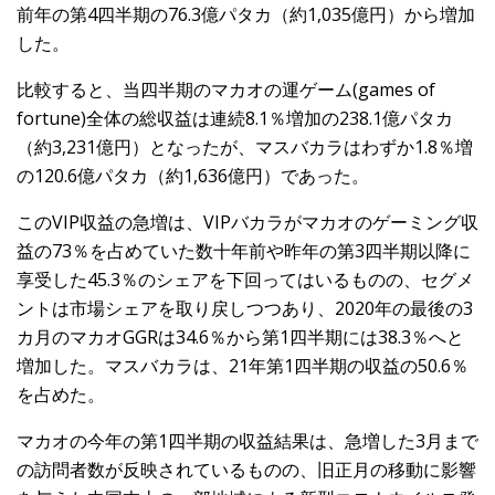
前年の第4四半期の76.3億パタカ（約1,035億円）から増加
した。
比較すると、当四半期のマカオの運ゲーム(games of
fortune)全体の総収益は連続8.1％増加の238.1億パタカ
（約3,231億円）となったが、マスバカラはわずか1.8％増
の120.6億パタカ（約1,636億円）であった。
このVIP収益の急増は、VIPバカラがマカオのゲーミング収
益の73％を占めていた数十年前や昨年の第3四半期以降に
享受した45.3％のシェアを下回ってはいるものの、セグメ
ントは市場シェアを取り戻しつつあり、2020年の最後の3
カ月のマカオGGRは34.6％から第1四半期には38.3％へと
増加した。マスバカラは、21年第1四半期の収益の50.6％
を占めた。
マカオの今年の第1四半期の収益結果は、急増した3月まで
の訪問者数が反映されているものの、旧正月の移動に影響