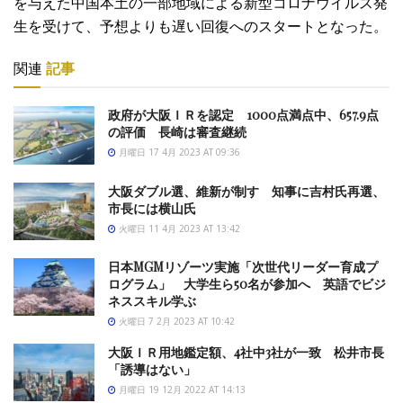
を与えた中国本土の一部地域による新型コロナウイルス発
生を受けて、予想よりも遅い回復へのスタートとなった。
関連
記事
政府が大阪ＩＲを認定 1000点満点中、657.9点
の評価 長崎は審査継続
月曜日 17 4月 2023 AT 09:36
大阪ダブル選、維新が制す 知事に吉村氏再選、
市長には横山氏
火曜日 11 4月 2023 AT 13:42
日本MGMリゾーツ実施「次世代リーダー育成プ
ログラム」 大学生ら50名が参加へ 英語でビジ
ネススキル学ぶ
火曜日 7 2月 2023 AT 10:42
大阪ＩＲ用地鑑定額、4社中3社が一致 松井市長
「誘導はない」
月曜日 19 12月 2022 AT 14:13