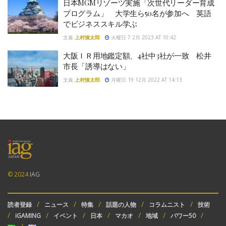
日本MGMリゾーツ実施「次世代リーダー育成
プログラム」 大学生ら50名が参加へ 英語
でビジネススキル学ぶ
文責
上村慎太郎
火曜日 7 2月 2023 AT 10:42
大阪ＩＲ用地鑑定額、4社中3社が一致 松井
市長「誘導はない」
文責
上村慎太郎
月曜日 19 12月 2022 AT 14:13
© 2024
IAG
読者登録
ニュース
特集
話題の人物
コラムニスト
技術
iGAMING
イベント
日本
マカオ
地域
パワー50