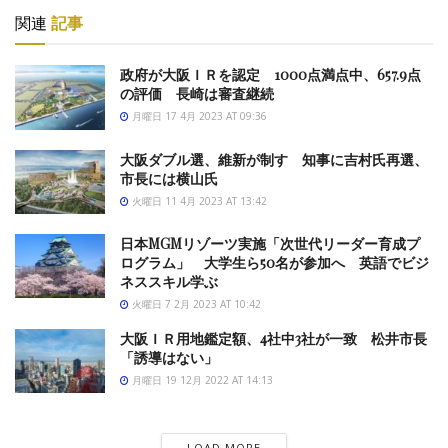
関連
記事
政府が大阪ＩＲを認定 1000点満点中、657.9点
の評価 長崎は審査継続
月曜日 17 4月 2023 AT 09:36
大阪ダブル選、維新が制す 知事に吉村氏再選、
市長には横山氏
火曜日 11 4月 2023 AT 13:42
日本MGMリゾーツ実施「次世代リーダー育成プ
ログラム」 大学生ら50名が参加へ 英語でビジ
ネススキル学ぶ
火曜日 7 2月 2023 AT 10:42
大阪ＩＲ用地鑑定額、4社中3社が一致 松井市長
「誘導はない」
月曜日 19 12月 2022 AT 14:13
LOAD MORE