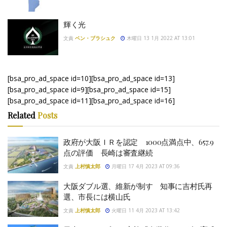
輝く光
文責
ベン・ブラシュク
木曜日 13 1月 2022 AT 13:01
[bsa_pro_ad_space id=10][bsa_pro_ad_space id=13]
[bsa_pro_ad_space id=9][bsa_pro_ad_space id=15]
[bsa_pro_ad_space id=11][bsa_pro_ad_space id=16]
Related
Posts
政府が大阪ＩＲを認定 1000点満点中、657.9
点の評価 長崎は審査継続
文責
上村慎太郎
月曜日 17 4月 2023 AT 09:36
大阪ダブル選、維新が制す 知事に吉村氏再
選、市長には横山氏
文責
上村慎太郎
火曜日 11 4月 2023 AT 13:42