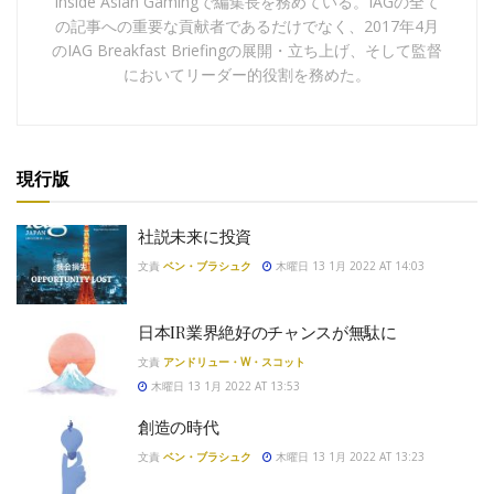
Inside Asian Gamingで編集長を務めている。IAGの全て
の記事への重要な貢献者であるだけでなく、2017年4月
のIAG Breakfast Briefingの展開・立ち上げ、そして監督
においてリーダー的役割を務めた。
現行版
社説未来に投資
文責
ベン・ブラシュク
木曜日 13 1月 2022 AT 14:03
日本IR業界絶好のチャンスが無駄に
文責
アンドリュー・W・スコット
木曜日 13 1月 2022 AT 13:53
創造の時代
文責
ベン・ブラシュク
木曜日 13 1月 2022 AT 13:23