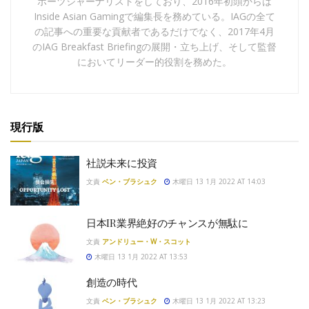
ポーツジャーナリストをしており、2016年初頭からは
Inside Asian Gamingで編集長を務めている。IAGの全て
の記事への重要な貢献者であるだけでなく、2017年4月
のIAG Breakfast Briefingの展開・立ち上げ、そして監督
においてリーダー的役割を務めた。
現行版
社説未来に投資
文責
ベン・ブラシュク
木曜日 13 1月 2022 AT 14:03
日本IR業界絶好のチャンスが無駄に
文責
アンドリュー・W・スコット
木曜日 13 1月 2022 AT 13:53
創造の時代
文責
ベン・ブラシュク
木曜日 13 1月 2022 AT 13:23