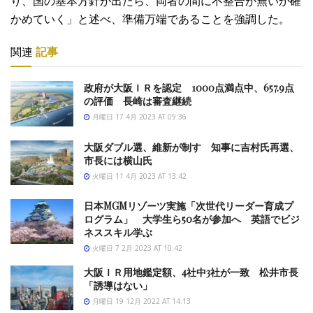
り、国の基本方針が出たら、両者の間に不整合が無いか確
かめていく」と述べ、準備万端であることを強調した。
関連
記事
政府が大阪ＩＲを認定 1000点満点中、657.9点
の評価 長崎は審査継続
月曜日 17 4月 2023 AT 09:36
大阪ダブル選、維新が制す 知事に吉村氏再選、
市長には横山氏
火曜日 11 4月 2023 AT 13:42
日本MGMリゾーツ実施「次世代リーダー育成プ
ログラム」 大学生ら50名が参加へ 英語でビジ
ネススキル学ぶ
火曜日 7 2月 2023 AT 10:42
大阪ＩＲ用地鑑定額、4社中3社が一致 松井市長
「誘導はない」
月曜日 19 12月 2022 AT 14:13