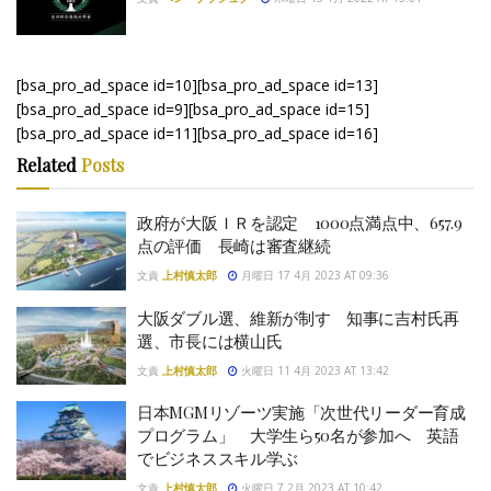
[bsa_pro_ad_space id=10][bsa_pro_ad_space id=13]
[bsa_pro_ad_space id=9][bsa_pro_ad_space id=15]
[bsa_pro_ad_space id=11][bsa_pro_ad_space id=16]
Related
Posts
政府が大阪ＩＲを認定 1000点満点中、657.9
点の評価 長崎は審査継続
文責
上村慎太郎
月曜日 17 4月 2023 AT 09:36
大阪ダブル選、維新が制す 知事に吉村氏再
選、市長には横山氏
文責
上村慎太郎
火曜日 11 4月 2023 AT 13:42
日本MGMリゾーツ実施「次世代リーダー育成
プログラム」 大学生ら50名が参加へ 英語
でビジネススキル学ぶ
文責
上村慎太郎
火曜日 7 2月 2023 AT 10:42