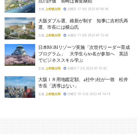
点の評価 長崎は審査継続
文責
上村慎太郎
月曜日 17 4月 2023 AT 09:36
大阪ダブル選、維新が制す 知事に吉村氏再
選、市長には横山氏
文責
上村慎太郎
火曜日 11 4月 2023 AT 13:42
日本MGMリゾーツ実施「次世代リーダー育成
プログラム」 大学生ら50名が参加へ 英語
でビジネススキル学ぶ
文責
上村慎太郎
火曜日 7 2月 2023 AT 10:42
大阪ＩＲ用地鑑定額、4社中3社が一致 松井
市長「誘導はない」
文責
上村慎太郎
月曜日 19 12月 2022 AT 14:13