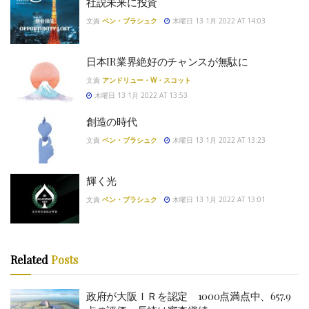
社説未来に投資
文責
ベン・ブラシュク
木曜日 13 1月 2022 AT 14:03
日本IR業界絶好のチャンスが無駄に
文責
アンドリュー・W・スコット
木曜日 13 1月 2022 AT 13:53
創造の時代
文責
ベン・ブラシュク
木曜日 13 1月 2022 AT 13:23
輝く光
文責
ベン・ブラシュク
木曜日 13 1月 2022 AT 13:01
Related
Posts
政府が大阪ＩＲを認定 1000点満点中、657.9