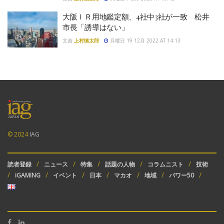
大阪ＩＲ用地鑑定額、4社中3社が一致 松井
市長「誘導はない」
文責
上村慎太郎
月曜日 19 12月 2022 AT 14:13
© 2024
IAG
読者登録
ニュース
特集
話題の人物
コラムニスト
技術
iGAMING
イベント
日本
マカオ
地域
パワー50