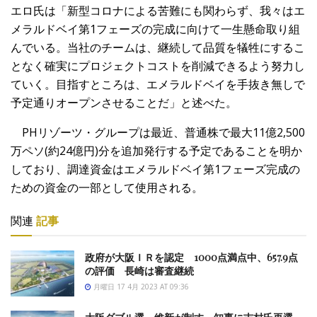
エロ氏は「新型コロナによる苦難にも関わらず、我々はエ
メラルドベイ第1フェーズの完成に向けて一生懸命取り組
んでいる。当社のチームは、継続して品質を犠牲にするこ
となく確実にプロジェクトコストを削減できるよう努力し
ていく。目指すところは、エメラルドベイを手抜き無しで
予定通りオープンさせることだ」と述べた。
PHリゾーツ・グループは最近、普通株で最大11億2,500
万ペソ(約24億円)分を追加発行する予定であることを明か
しており、調達資金はエメラルドベイ第1フェーズ完成の
ための資金の一部として使用される。
関連
記事
政府が大阪ＩＲを認定 1000点満点中、657.9点
の評価 長崎は審査継続
月曜日 17 4月 2023 AT 09:36