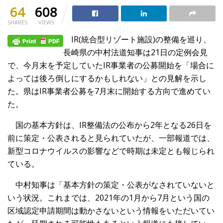
64
608
SHARES
VIEWS
IR(統合型リゾート施設)の整備を巡り、
長崎県の中村法道知事は21日の定例会見
で、今月末を予定していたIR事業者の公募開始を「場合に
よっては後ろ倒しにするかもしれない」との見解を示し
た。県はIR事業者公募を7月末に開始する方向で進めてい
た。
国の基本方針は、IR整備法の公布から2年となる26日を
前に策定・公表されると見られていたが、一部報道では、
新型コロナウイルスの影響などで時期は未定とも報じられ
ている。
中村知事は「基本方針の策定・公表がなされていないと
いう状況。これまでは、2021年の1月から7月という国の
区域認定申請期間は動かさないという情報をいただいてい