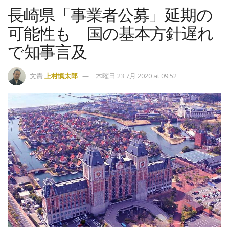
長崎県「事業者公募」延期の
可能性も 国の基本方針遅れ
で知事言及
文責
上村慎太郎
木曜日 23 7月 2020 at 09:52