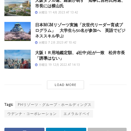
大阪ダブル選、維新が制す 知事に吉村氏再選、
市長には横山氏
火曜日 11 4月 2023 AT 13:42
日本MGMリゾーツ実施「次世代リーダー育成プ
ログラム」 大学生ら50名が参加へ 英語でビジ
ネススキル学ぶ
火曜日 7 2月 2023 AT 10:42
大阪ＩＲ用地鑑定額、4社中3社が一致 松井市長
「誘導はない」
月曜日 19 12月 2022 AT 14:13
LOAD MORE
Tags:
PHリゾーツ・グループ・ホールディングス
ウデンナ・コーポレーション
エメラルドベイ