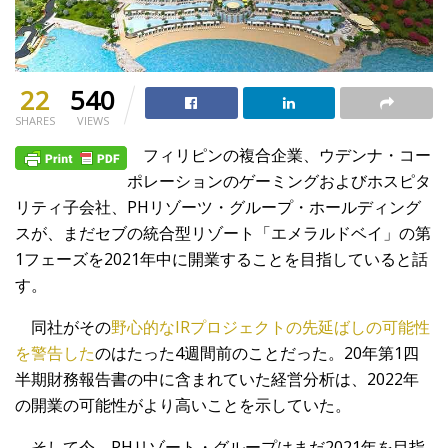
22
540
SHARES
VIEWS
フィリピンの複合企業、ウデンナ・コー
ポレーションのゲーミングおよびホスピタ
リティ子会社、PHリゾーツ・グループ・ホールディング
スが、まだセブの統合型リゾート「エメラルドベイ」の第
1フェーズを2021年中に開業することを目指していると話
す。
同社がその
野心的なIRプロジェクトの先延ばしの可能性
を警告した
のはたった4週間前のことだった。20年第1四
半期財務報告書の中に含まれていた経営分析は、2022年
の開業の可能性がより高いことを示していた。
そして今、PHリゾート・グループはまだ2021年を目指